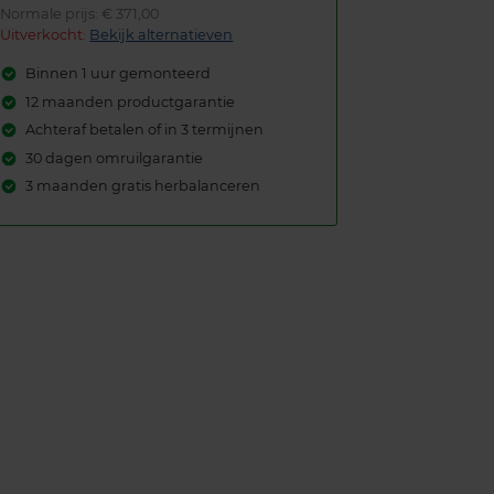
Normale prijs: € 371,00
Uitverkocht:
Bekijk alternatieven
Binnen 1 uur gemonteerd
12 maanden productgarantie
Achteraf betalen of in 3 termijnen
30 dagen omruilgarantie
3 maanden gratis herbalanceren