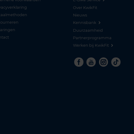
vacyverklaring
Over KwikFit
taalmethoden
Nieuws
tourneren
Kennisbank
varingen
Duurzaamheid
ntact
Partnerprogramma
Werken bij KwikFit
Facebook
Youtube
Instagra
Tikto