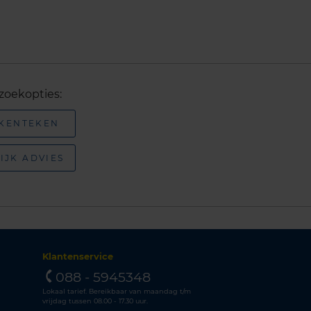
zoekopties:
 KENTEKEN
IJK ADVIES
Klantenservice
088 - 5945348
Lokaal tarief. Bereikbaar van maandag t/m
vrijdag tussen 08.00 - 17.30 uur.