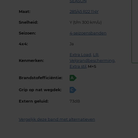
SEASON
Maat:
285/45 R22 114Y
Snelheid:
Y (t/m 300 km/u)
Seizoen:
4-seizoensbanden
4x4:
Ja
Extra Load
,
LR
,
Kenmerken:
Velgrandbescherming
,
Extra stil
,
Brandstofefficiëntie:
A
Grip op nat wegdek:
C
Extern geluid:
73dB
Vergelijk deze band met alternatieven