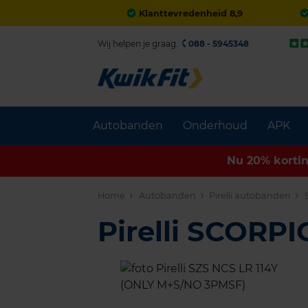
Klanttevredenheid 8,9
Wij helpen je graag.
088 - 5945348
Autobanden
Onderhoud
APK
Nu 20% korti
Home
Autobanden
Pirelli autobanden
Pirelli SCOR