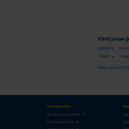
Vind jouw p
BREEDTE
HOOG
kies
kie
Waar vind ik mij
Autobanden
Kl
All-seasonbanden
Mij
Vee
Zomerbanden
Al