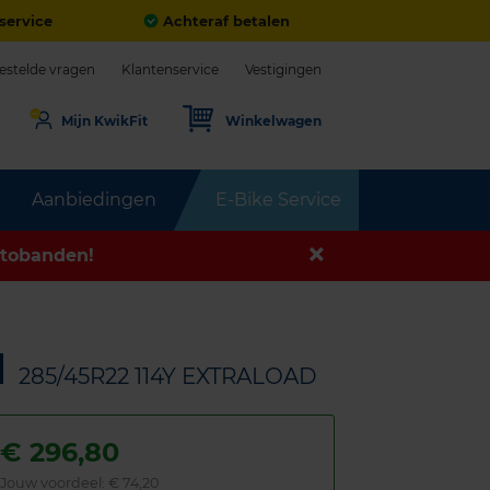
service
Achteraf betalen
estelde vragen
Klantenservice
Vestigingen
Mijn KwikFit
Winkelwagen
Aanbiedingen
E-Bike Service
tobanden!
N
285/45R22 114Y EXTRALOAD
€
296,80
Jouw voordeel:
€ 74,20