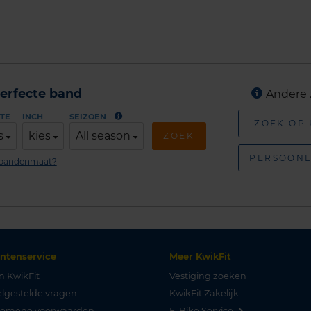
erfecte band
Andere 
TE
INCH
SEIZOEN
ZOEK OP
s
kies
All season
ZOEK
PERSOONL
n bandenmaat?
antenservice
Meer KwikFit
n KwikFit
Vestiging zoeken
lgestelde vragen
KwikFit Zakelijk
gemene voorwaarden
E-Bike Service