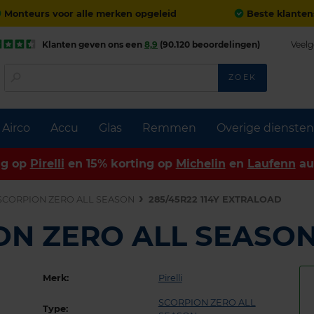
Monteurs voor alle merken opgeleid
Beste klanten
Klanten geven ons een
8,9
(90.120 beoordelingen)
Veelg
ZOEK
Airco
Accu
Glas
Remmen
Overige diensten
ng op
Pirelli
en 15% korting op
Michelin
en
Laufenn
au
SCORPION ZERO ALL SEASON
285/45R22 114Y EXTRALOAD
PION ZERO ALL SEASO
Merk:
Pirelli
SCORPION ZERO ALL
Type: