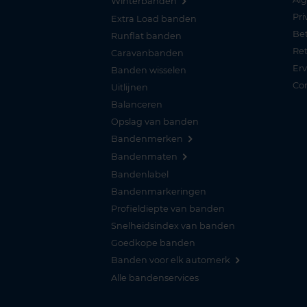
Winterbanden
Pri
Extra Load banden
Be
Runflat banden
Re
Caravanbanden
Er
Banden wisselen
Co
Uitlijnen
Balanceren
Opslag van banden
Bandenmerken
Bandenmaten
Bandenlabel
Bandenmarkeringen
Profieldiepte van banden
Snelheidsindex van banden
Goedkope banden
Banden voor elk automerk
Alle bandenservices