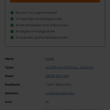
Binnen 1 uur gemonteerd
12 maanden productgarantie
Achteraf betalen of in 3 termijnen
30 dagen omruilgarantie
3 maanden gratis herbalanceren
Merk:
Pirelli
Type:
SCORPION ZERO ALL SEASON
Maat:
295/35 R22 108Y
Snelheid:
Y (t/m 300 km/u)
Seizoen:
4-seizoensbanden
4x4:
Ja