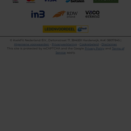
©
KwikFit Nederland B.V., Daltonstraat 17, 3846BX Harderwijk, KvK 08017845 |
Algemene voorwaarden
•
Privacyverklaring
•
Cookiebeleid
•
Disclaimer
This site is protected by reCAPTCHA and the Google
Privacy Policy
and
Terms of
Service
apply.