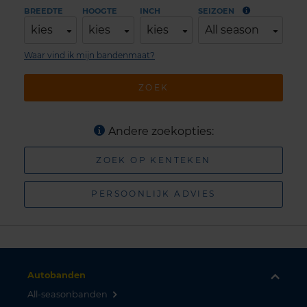
BREEDTE
HOOGTE
INCH
SEIZOEN
kies
kies
kies
All season
Waar vind ik mijn bandenmaat?
ZOEK
Andere zoekopties:
ZOEK OP KENTEKEN
PERSOONLIJK ADVIES
Autobanden
All-seasonbanden