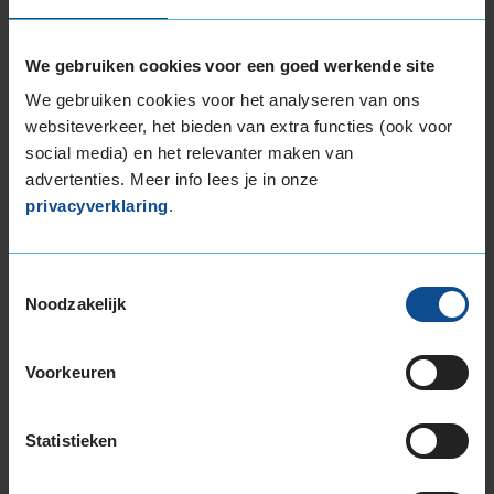
Montage Veilig & Zeker
€ 40,-
We gebruiken cookies voor een goed werkende site
Per band
We gebruiken cookies voor het analyseren van ons
websiteverkeer, het bieden van extra functies (ook voor
Montage
M
social media) en het relevanter maken van
Balanceren
B
advertenties. Meer info lees je in onze
Ventiel of TPMS service
Ve
privacyverklaring
.
Stikstof
St
Bandengarantieplan
B
Toestemmingsselectie
Noodzakelijk
Voorkeuren
Item
1
of
Statistieken
3