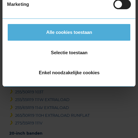
Marketing
Beschikbare bandenmaten
17-inch banden
Alle cookies toestaan
265/65R17 112H
18-inch banden
235/60R18 103T
Selectie toestaan
255/55R18 105T
19-inch banden
Enkel noodzakelijke cookies
235/55R19 101T
235/55R19 105W EXTRALOAD
255/50R19 103T
255/55R19 111W EXTRALOAD
255/65R19 114V EXTRALOAD
265/50R19 110H EXTRALOAD RUNFLAT
275/55R19 111V
20-inch banden