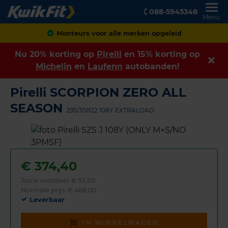
088-5945348
Menu
Monteurs voor alle merken opgeleid
Nu 20% korting op
Pirelli
en 15% korting op
Michelin
en
Laufenn
autobanden!
Pirelli SCORPION ZERO ALL
SEASON
295/35R22 108Y EXTRALOAD
€
374,40
Jouw voordeel:
€ 93,60
Normale prijs: € 468,00
Leverbaar
IN WINKELWAGEN