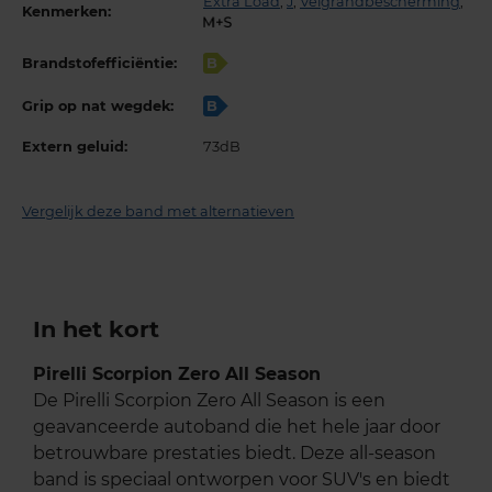
Extra Load
,
J
,
Velgrandbescherming
,
Kenmerken:
Brandstofefficiëntie:
B
Grip op nat wegdek:
B
Extern geluid:
73dB
Vergelijk deze band met alternatieven
In het kort
Pirelli Scorpion Zero All Season
De Pirelli Scorpion Zero All Season is een
geavanceerde autoband die het hele jaar door
betrouwbare prestaties biedt. Deze all-season
band is speciaal ontworpen voor SUV's en biedt