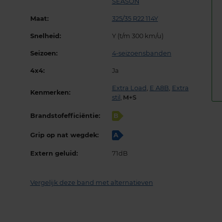
SEASON
Maat:
325/35 R22 114Y
Snelheid:
Y (t/m 300 km/u)
Seizoen:
4-seizoensbanden
4x4:
Ja
Extra Load
,
E A8B
,
Extra
Kenmerken:
stil
,
Brandstofefficiëntie:
B
Grip op nat wegdek:
A
Extern geluid:
71dB
Vergelijk deze band met alternatieven