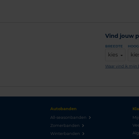
Vind jouw p
BREEDTE
HOOG
kies
kie
Waar vind ik mij
Autobanden
Kl
All-seasonbanden
Mij
Vee
Zomerbanden
Al
Winterbanden