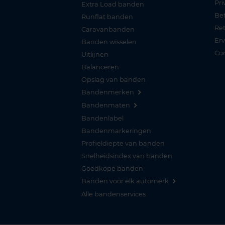
Pri
Extra Load banden
Be
Runflat banden
Re
Caravanbanden
Er
Banden wisselen
Co
Uitlijnen
Balanceren
Opslag van banden
Bandenmerken
Bandenmaten
Bandenlabel
Bandenmarkeringen
Profieldiepte van banden
Snelheidsindex van banden
Goedkope banden
Banden voor elk automerk
Alle bandenservices