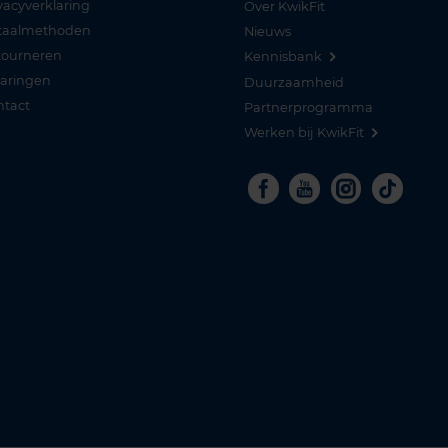
vacyverklaring
Over KwikFit
taalmethoden
Nieuws
tourneren
Kennisbank
varingen
Duurzaamheid
ntact
Partnerprogramma
Werken bij KwikFit
Facebook
Youtube
Instagra
Tikto