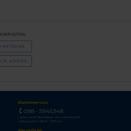
zoekopties:
 KENTEKEN
IJK ADVIES
Klantenservice
088 - 5945348
Lokaal tarief. Bereikbaar van maandag t/m
vrijdag tussen 08.00 - 17.30 uur.
Nieuwsbrief