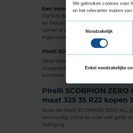
We gebruiken cookies voor he
Een innovatieve band, betrouwbaar 
en het relevanter maken van 
Dankzij de unieke mix van technologie
en betrouwbaarheid in elk weertype. De
Toestemmingsselectie
zomer of winter is. De Pirelli Scorpion
Noodzakelijk
eigenaren die op zoek zijn naar een b
Pirelli SCORPION ZERO ALL SEASON 
Deze band is ook geschikt voor voer
Enkel noodzakelijke co
draagvermogen nodig hebben. Verste
kenmerk Extra Load.
Pirelli SCORPION ZERO 
maat 325 35 R22 kopen b
Koop de Pirelli SCORPION ZERO ALL S
eenvoudig online en plan ook gelijk on
vestiging.