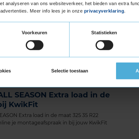
t analyseren van ons websiteverkeer, het bieden van extra func
in élk seizoen
advertenties. Meer info lees je in onze
privacyverklaring
.
ën biedt de Scorpion Zero All Season veiligheid
 band levert niet in op prestaties, of het nu
 Zero All Season is dus de ideale keuze voor SUV-
Voorkeuren
Statistieken
etrouwbare all-season band.
met Extra Load (verstevigde band)
tuigen die banden met een hoger
okies
Selectie toestaan
A
vigde banden zijn te herkennen aan het
ALL SEASON Extra load in de
ij KwikFit
EASON Extra load in de maat 325 35 R22
line je montageafspraak in bij jouw KwikFit