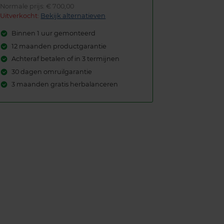
Normale prijs: € 700,00
Uitverkocht:
Bekijk alternatieven
Binnen 1 uur gemonteerd
12 maanden productgarantie
Achteraf betalen of in 3 termijnen
30 dagen omruilgarantie
3 maanden gratis herbalanceren