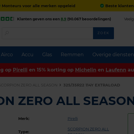
Monteurs voor alle merken opgeleid
Beste klanten
Klanten geven ons een
8,9
(90.067 beoordelingen)
Veelg
ZOEK
Airco
Accu
Glas
Remmen
Overige diensten
ng op
Pirelli
en 15% korting op
Michelin
en
Laufenn
au
SCORPION ZERO ALL SEASON
325/35R22 114Y EXTRALOAD
PION ZERO ALL SEASO
Merk:
Pirelli
SCORPION ZERO ALL
Type: