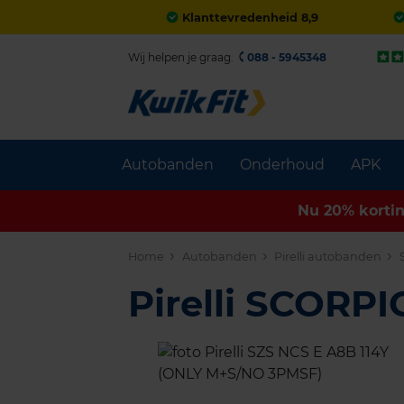
Klanttevredenheid 8,9
Wij helpen je graag.
088 - 5945348
Autobanden
Onderhoud
APK
Nu 20% korti
Home
Autobanden
Pirelli autobanden
Pirelli SCOR