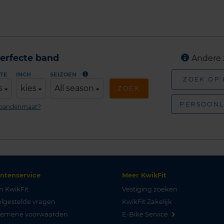
erfecte band
Andere 
TE
INCH
SEIZOEN
ZOEK OP
s
kies
All season
ZOEK
PERSOONL
n bandenmaat?
antenservice
Meer KwikFit
n KwikFit
Vestiging zoeken
lgestelde vragen
KwikFit Zakelijk
gemene voorwaarden
E-Bike Service