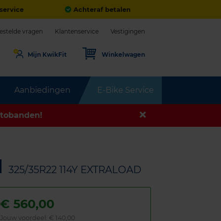
service
Achteraf betalen
estelde vragen
Klantenservice
Vestigingen
Mijn KwikFit
Winkelwagen
Aanbiedingen
E-Bike Service
tobanden!
N
325/35R22 114Y EXTRALOAD
€
560,00
Jouw voordeel:
€ 140,00