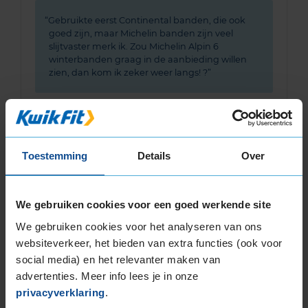
Gebruikte eerst Continental banden, die ook
goed zijn, maar Michelin banden zijn veel
slijtvaster merk ik. Zou Michelin Alpin 6
winterbanden graag in de aanbieding willen
zien, dan kom ik zeker weer langs! ?
Toestemming
Details
Over
Bandenmontagepakketten
Kies je
bandenmaat omvang (inch)
We gebruiken cookies voor een goed werkende site
We gebruiken cookies voor het analyseren van ons
websiteverkeer, het bieden van extra functies (ook voor
social media) en het relevanter maken van
advertenties. Meer info lees je in onze
privacyverklaring
.
Montage Veilig & Zeker