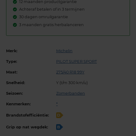
12 maanden productgarantie
Achteraf betalen of in 3 termijnen
30 dagen omruilgarantie
3 maanden gratis herbalanceren
Merk:
Michelin
Type:
PILOT SUPER SPORT
Maat:
275/40 R18 99Y
Snelheid:
Y (t/m 300 km/u)
Seizoen:
Zomerbanden
Kenmerken:
*
Brandstofefficiëntie:
D
Grip op nat wegdek:
B