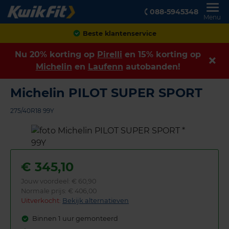
088-5945348
Menu
Achteraf betalen
Nu 20% korting op
Pirelli
en 15% korting op
Michelin
en
Laufenn
autobanden!
Michelin PILOT SUPER SPORT
275/40R18 99Y
€
345,10
Jouw voordeel:
€ 60,90
Normale prijs: € 406,00
Uitverkocht:
Bekijk alternatieven
Binnen 1 uur gemonteerd