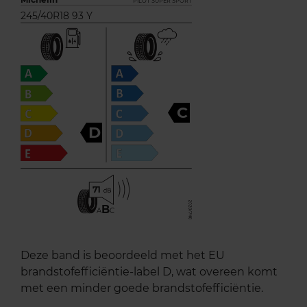
PILOT SUPER SPORT
245/40R18 93 Y
C
D
71
B
A
C
Deze band is beoordeeld met het EU
brandstofefficiëntie-label D, wat overeen komt
met een minder goede brandstofefficiëntie.