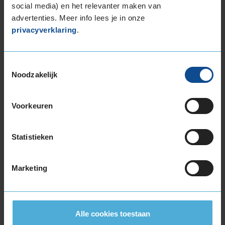
bandenmaat omvang (inch)
social media) en het relevanter maken van
advertenties. Meer info lees je in onze
privacyverklaring
.
Toestemmingsselectie
Noodzakelijk
Montage Veilig & Zeker
€ 40,-
Per band
Voorkeuren
Montage
M
Statistieken
Balanceren
B
Ventiel of TPMS service
Ve
Marketing
Stikstof
St
Bandengarantieplan
B
Alle cookies toestaan