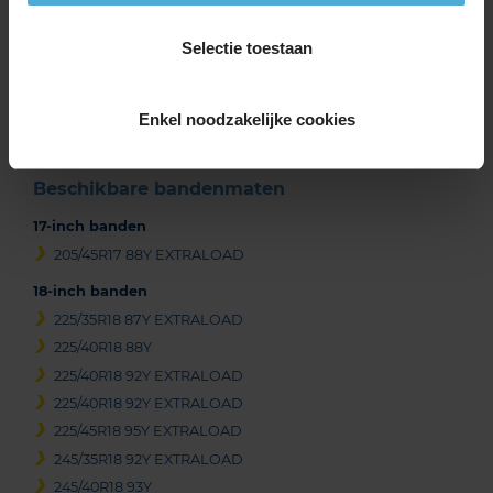
Item
Selectie toestaan
1
of
3
Enkel noodzakelijke cookies
Beschikbare bandenmaten
17-inch banden
205/45R17 88Y EXTRALOAD
18-inch banden
225/35R18 87Y EXTRALOAD
225/40R18 88Y
225/40R18 92Y EXTRALOAD
225/40R18 92Y EXTRALOAD
225/45R18 95Y EXTRALOAD
245/35R18 92Y EXTRALOAD
245/40R18 93Y