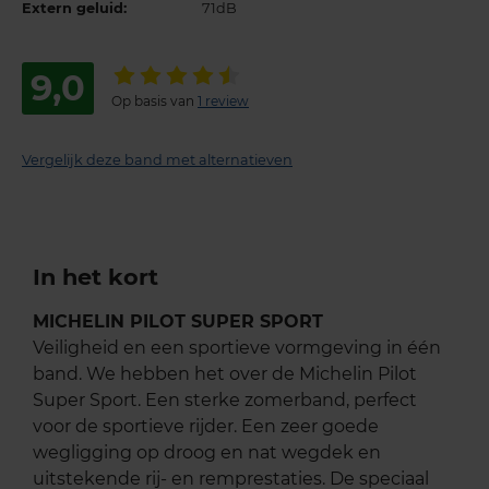
Extern geluid:
71dB
9,0
Op basis van
1 review
Vergelijk deze band met alternatieven
In het kort
MICHELIN PILOT SUPER SPORT
Veiligheid en een sportieve vormgeving in één
band. We hebben het over de Michelin Pilot
Super Sport. Een sterke zomerband, perfect
voor de sportieve rijder. Een zeer goede
wegligging op droog en nat wegdek en
uitstekende rij- en remprestaties. De speciaal