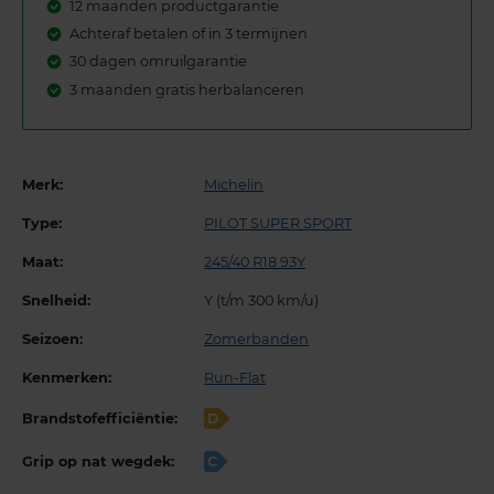
12 maanden productgarantie
Achteraf betalen of in 3 termijnen
30 dagen omruilgarantie
3 maanden gratis herbalanceren
Merk:
Michelin
Type:
PILOT SUPER SPORT
Maat:
245/40 R18 93Y
Snelheid:
Y (t/m 300 km/u)
Seizoen:
Zomerbanden
Kenmerken:
Run-Flat
Brandstofefficiëntie:
D
Grip op nat wegdek:
C