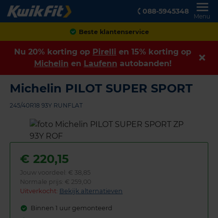
088-5945348
Menu
Achteraf betalen
Nu 20% korting op
Pirelli
en 15% korting op
Michelin
en
Laufenn
autobanden!
Michelin PILOT SUPER SPORT
245/40R18 93Y RUNFLAT
€
220,15
Jouw voordeel:
€ 38,85
Normale prijs: € 259,00
Uitverkocht:
Bekijk alternatieven
Binnen 1 uur gemonteerd