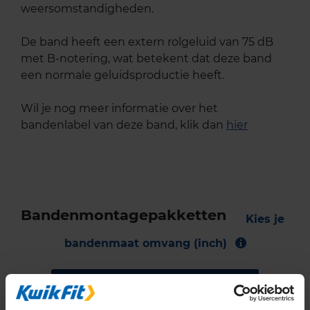
weersomstandigheden.
De band heeft een extern rolgeluid van 75 dB
met B-notering, wat betekent dat deze band
een normale geluidsproductie heeft.
Wil je nog meer informatie over het
bandenlabel van deze band, klik dan
hier
Bandenmontagepakketten
Kies je
bandenmaat omvang (inch)