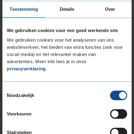
Toestemming
Details
Over
Montage Veilig & Zeker
€ 40,-
Per band
We gebruiken cookies voor een goed werkende site
We gebruiken cookies voor het analyseren van ons
Montage
M
websiteverkeer, het bieden van extra functies (ook voor
Balanceren
B
social media) en het relevanter maken van
Ventiel of TPMS service
Ve
advertenties. Meer info lees je in onze
privacyverklaring
.
Stikstof
St
Bandengarantieplan
B
Toestemmingsselectie
Noodzakelijk
Item
Voorkeuren
1
of
3
Statistieken