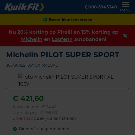
088-5945348
Menu
Achteraf betalen
Nu 20% korting op
Pirelli
en 15% korting op
Michelin
en
Laufenn
autobanden!
Michelin PILOT SUPER SPORT
305/30R22 105Y EXTRALOAD
€
421,60
Jouw voordeel:
€ 74,40
Normale prijs: € 496,00
Uitverkocht:
Bekijk alternatieven
Binnen 1 uur gemonteerd