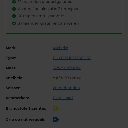
12 maanden productgarantie
Achteraf betalen of in 3 termijnen
30 dagen omruilgarantie
3 maanden gratis herbalanceren
Merk:
Michelin
Type:
PILOT SUPER SPORT
Maat:
305/30 R22 105Y
Snelheid:
Y (t/m 300 km/u)
Seizoen:
Zomerbanden
Kenmerken:
Extra Load
Brandstofefficiëntie:
C
Grip op nat wegdek:
A