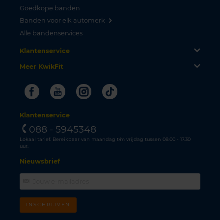
Goedkope banden
Banden voor elk automerk
Alle bandenservices
Klantenservice
Meer KwikFit
Facebook
Youtube
Instagram
Tiktok
Klantenservice
088 - 5945348
Lokaal tarief. Bereikbaar van maandag t/m vrijdag tussen 08.00 - 17.30
uur.
Nieuwsbrief
INSCHRIJVEN