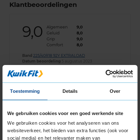
Klantbeoordelingen
9,0
Algemeen
9,0
Geluid
8,0
Grip
9,0
Comfort
8,0
Band
225/40R18 92Y EXTRALOAD
Datum beoordeling
5 augustus 2023
Type rijder
Sportief
Auto
BMW M240i xDrive Cabrio 3.0 CB 6-cil. B
340pk
Kilometer per jaar
25.000 tot 50.000 km
Toestemming
Details
Over
We gebruiken cookies voor een goed werkende site
Bandenmontagepakketten
Kies je
We gebruiken cookies voor het analyseren van ons
websiteverkeer, het bieden van extra functies (ook voor
bandenmaat omvang (inch)
social media) en het relevanter maken van