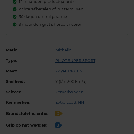
12 maanden productgarantie
Achteraf betalen of in 3 termijnen
30 dagen omruilgarantie
3 maanden gratis herbalanceren
Merk:
Michelin
Type:
PILOT SUPER SPORT
Maat:
225/40 R18 92Y
Snelheid:
Y (t/m 300 km/u)
Seizoen:
Zomerbanden
Kenmerken:
Extra Load
,
HN
Brandstofefficiëntie:
D
Grip op nat wegdek:
B