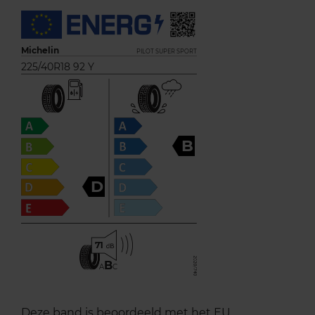
Michelin
PILOT SUPER SPORT
225/40R18 92 Y
B
D
71
B
A
C
Deze band is beoordeeld met het EU