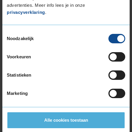
advertenties. Meer info lees je in onze
privacyverklaring
.
Toestemmingsselectie
Montage Veilig & Zeker
Noodzakelijk
€ 40,-
Per band
Voorkeuren
Montage
M
Balanceren
B
Statistieken
Ventiel of TPMS service
Ve
Stikstof
St
Marketing
Bandengarantieplan
B
Alle cookies toestaan
Item