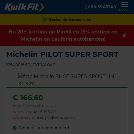
088-5945348
Menu
Achteraf betalen
Nu 20% korting op
Pirelli
en 15% korting op
Michelin
en
Laufenn
autobanden!
Michelin PILOT SUPER SPORT
225/40R18 92Y EXTRALOAD
€
166,60
Jouw voordeel:
€ 29,40
Normale prijs: € 196,00
Uitverkocht:
Bekijk alternatieven
Binnen 1 uur gemonteerd