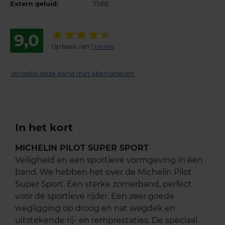
Extern geluid:
71dB
9,0
Op basis van
1 review
Vergelijk deze band met alternatieven
In het kort
MICHELIN PILOT SUPER SPORT
Veiligheid en een sportieve vormgeving in één
band. We hebben het over de Michelin Pilot
Super Sport. Een sterke zomerband, perfect
voor de sportieve rijder. Een zeer goede
wegligging op droog en nat wegdek en
uitstekende rij- en remprestaties. De speciaal