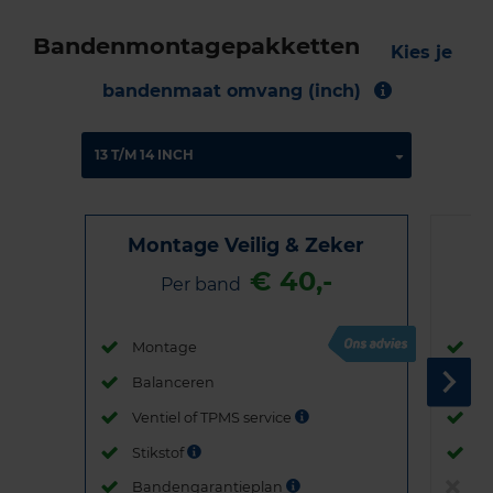
Bandenmontagepakketten
Kies je
bandenmaat omvang (inch)
Montage Veilig & Zeker
€ 40,-
Per band
Montage
M
Balanceren
B
Ventiel of TPMS service
Ve
Stikstof
St
Bandengarantieplan
B