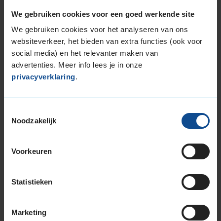
205/45R17 88V EXTRALOAD
We gebruiken cookies voor een goed werkende site
205/45R17 88Y EXTRALOAD
We gebruiken cookies voor het analyseren van ons
205/45R17 88Y EXTRALOAD
websiteverkeer, het bieden van extra functies (ook voor
205/50R17 89W RUNFLAT
social media) en het relevanter maken van
205/50R17 89Y RUNFLAT
advertenties. Meer info lees je in onze
205/50R17 93Y EXTRALOAD
privacyverklaring
.
215/40R17 87Y EXTRALOAD
215/50R17 95Y EXTRALOAD
225/45R17 91V
Toestemmingsselectie
225/45R17 91W RUNFLAT
Noodzakelijk
225/45R17 91Y RUNFLAT
225/45R17 94Y EXTRALOAD
Voorkeuren
235/45R17 97Y EXTRALOAD
255/40R17 98Y EXTRALOAD
Statistieken
255/45R17 98Y
18-inch banden
205/40R18 86W EXTRALOAD RUNFLAT
Marketing