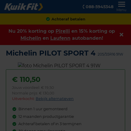
088-5945348
Menu
Achteraf betalen
Nu 20% korting op
Pirelli
en 15% korting op
Michelin
en
Laufenn
autobanden!
Michelin PILOT SPORT 4
205/55R16 91W
€
110,50
Jouw voordeel:
€ 19,50
Normale prijs: € 130,00
Uitverkocht:
Bekijk alternatieven
Binnen 1 uur gemonteerd
12 maanden productgarantie
Achteraf betalen of in 3 termijnen