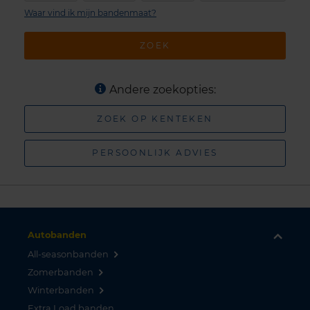
Waar vind ik mijn bandenmaat?
ZOEK
Andere zoekopties:
ZOEK OP KENTEKEN
PERSOONLIJK ADVIES
Autobanden
All-seasonbanden
Zomerbanden
Winterbanden
Extra Load banden