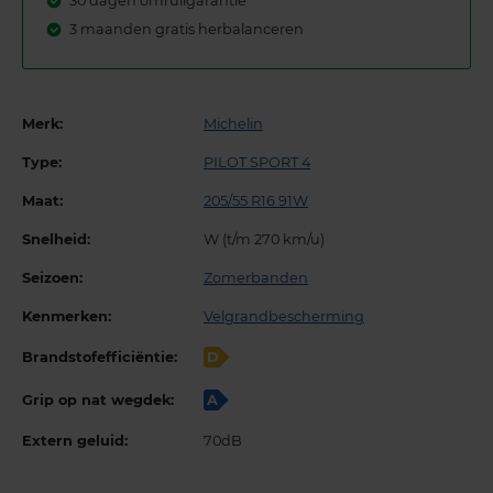
30 dagen omruilgarantie
3 maanden gratis herbalanceren
Merk:
Michelin
Type:
PILOT SPORT 4
Maat:
205/55 R16 91W
Snelheid:
W (t/m 270 km/u)
Seizoen:
Zomerbanden
Kenmerken:
Velgrandbescherming
Brandstofefficiëntie:
D
Grip op nat wegdek:
A
Extern geluid:
70dB