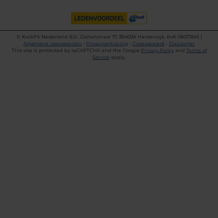
©
KwikFit Nederland B.V., Daltonstraat 17, 3846BX Harderwijk, KvK 08017845 |
Algemene voorwaarden
•
Privacyverklaring
•
Cookiebeleid
•
Disclaimer
This site is protected by reCAPTCHA and the Google
Privacy Policy
and
Terms of
Service
apply.