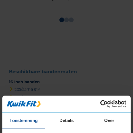
Item
1
of
3
Beschikbare bandenmaten
16-inch banden
205/55R16 91Y
205/55R16 94Y EXTRALOAD
225/50R16 92Y
17-inch banden
Toestemming
Details
Over
195/45R17 81W
195/45R17 85W EXTRALOAD