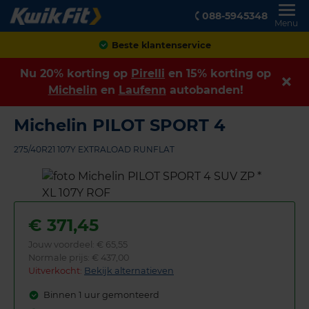
088-5945348
Menu
Achteraf betalen
Nu 20% korting op
Pirelli
en 15% korting op
Michelin
en
Laufenn
autobanden!
Michelin PILOT SPORT 4
275/40R21 107Y EXTRALOAD RUNFLAT
€
371,45
Jouw voordeel:
€ 65,55
Normale prijs: € 437,00
Uitverkocht:
Bekijk alternatieven
Binnen 1 uur gemonteerd