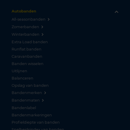
Autobanden
All-seasonbanden
Zomerbanden
Winterbanden
Extra Load banden
Runflat banden
Caravanbanden
Banden wisselen
Uitlijnen
Balanceren
Opslag van banden
Bandenmerken
Bandenmaten
Bandenlabel
Bandenmarkeringen
Profieldiepte van banden
Snelheidsindex van banden