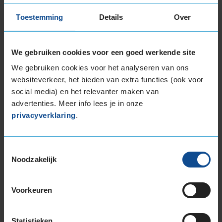
205/55R16 91W
205/55R16 91Y
Toestemming
Details
Over
205/55R16 94Y EXTRALOAD
225/50R16 92Y
We gebruiken cookies voor een goed werkende site
17-inch banden
We gebruiken cookies voor het analyseren van ons
195/45R17 81W
websiteverkeer, het bieden van extra functies (ook voor
195/45R17 85W EXTRALOAD
social media) en het relevanter maken van
205/45R17 88V EXTRALOAD
advertenties. Meer info lees je in onze
205/45R17 88Y EXTRALOAD
privacyverklaring
.
205/45R17 88Y EXTRALOAD
205/50R17 89W RUNFLAT
205/50R17 89Y RUNFLAT
Toestemmingsselectie
205/50R17 93Y EXTRALOAD
Noodzakelijk
215/40R17 87Y EXTRALOAD
215/50R17 95Y EXTRALOAD
Voorkeuren
225/45R17 91V
225/45R17 91W RUNFLAT
225/45R17 91Y RUNFLAT
Statistieken