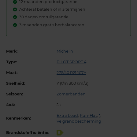
12 maanden productgarantie
Achteraf betalen of in 3 termijnen
30 dagen omruilgarantie
3 maanden gratis herbalanceren
Merk:
Michelin
Type:
PILOT SPORT 4
Maat:
275/40 R21 107Y
Snelheid:
Y (t/m 300 km/u)
Seizoen:
Zomerbanden
4x4:
Ja
Extra Load
,
Run-Flat
,
*
,
Kenmerken:
Velgrandbescherming
Brandstofefficiëntie:
B