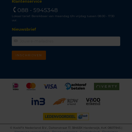
Klantenservice
088 - 5945348
Lokaal tarief. Bereikbaar van maandag t/m vrijdag tussen 08.00 - 17.30
uur.
Nieuwsbrief
INSCHRIJVEN
©
KwikFit Nederland B.V., Daltonstraat 17, 3846BX Harderwijk, KvK 08017845 |
Algemene voorwaarden
•
Privacyverklaring
•
Cookiebeleid
•
Disclaimer