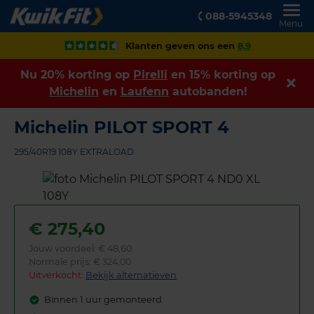
088-5945348
Menu
Klanten geven ons een
8,9
Nu 20% korting op
Pirelli
en 15% korting op
Michelin
en
Laufenn
autobanden!
Michelin PILOT SPORT 4
295/40R19 108Y EXTRALOAD
€
275,40
Jouw voordeel:
€ 48,60
Normale prijs: € 324,00
Uitverkocht:
Bekijk alternatieven
Binnen 1 uur gemonteerd