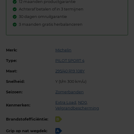
12 maanden productgarantie
Achteraf betalen of in 3 termijnen
30 dagen omruilgarantie
3 maanden gratis herbalanceren
Merk:
Michelin
Type:
PILOT SPORT 4
Maat:
295/40 R19 108Y
Snelheid:
Y (t/m 300 km/u)
Seizoen:
Zomerbanden
Extra Load
,
ND0
,
Kenmerken:
Velgrandbescherming
Brandstofefficiëntie:
B
Grip op nat wegdek:
A