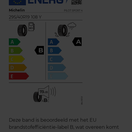
Michelin
PILOT SPORT 4
295/40R19 108 Y
A
B
73
B
A
C
Deze band is beoordeeld met het EU
brandstofefficiëntie-label B, wat overeen komt