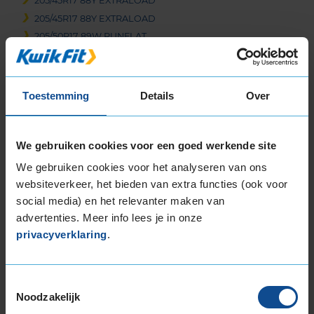
205/45R17 88Y EXTRALOAD
205/45R17 88Y EXTRALOAD
205/50R17 89W RUNFLAT
205/50R17 89Y RUNFLAT
205/50R17 93Y EXTRALOAD
215/40R17 87Y EXTRALOAD
Toestemming
Details
Over
215/50R17 95Y EXTRALOAD
225/45R17 91V
225/45R17 91W RUNFLAT
We gebruiken cookies voor een goed werkende site
225/45R17 91Y RUNFLAT
We gebruiken cookies voor het analyseren van ons
225/45R17 94Y EXTRALOAD
websiteverkeer, het bieden van extra functies (ook voor
235/45R17 97Y EXTRALOAD
social media) en het relevanter maken van
255/40R17 98Y EXTRALOAD
advertenties. Meer info lees je in onze
255/45R17 98Y
privacyverklaring
.
18-inch banden
205/40R18 86W EXTRALOAD RUNFLAT
Toestemmingsselectie
205/40R18 86Y EXTRALOAD
Noodzakelijk
205/40R18 86Y EXTRALOAD