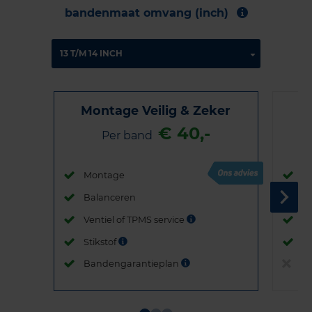
bandenmaat omvang (inch)
Montage Veilig & Zeker
€ 40,-
Per band
Montage
M
Balanceren
B
Ventiel of TPMS service
Ve
Stikstof
St
Bandengarantieplan
B