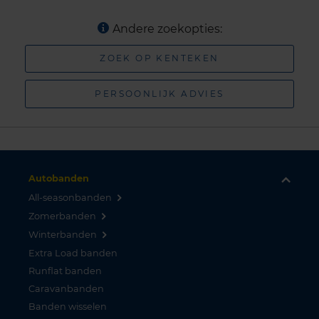
Andere zoekopties:
ZOEK OP KENTEKEN
PERSOONLIJK ADVIES
Autobanden
All-seasonbanden
Zomerbanden
Winterbanden
Extra Load banden
Runflat banden
Caravanbanden
Banden wisselen