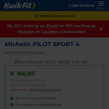
088-5945348
Menu
Achteraf betalen
Nu 20% korting op
Pirelli
en 15% korting op
Michelin
en
Laufenn
autobanden!
Michelin PILOT SPORT 4
205/50R17 93Y EXTRALOAD
€
166,60
Jouw voordeel:
€ 29,40
Normale prijs: € 196,00
Uitverkocht:
Bekijk alternatieven
Binnen 1 uur gemonteerd
12 maanden productgarantie