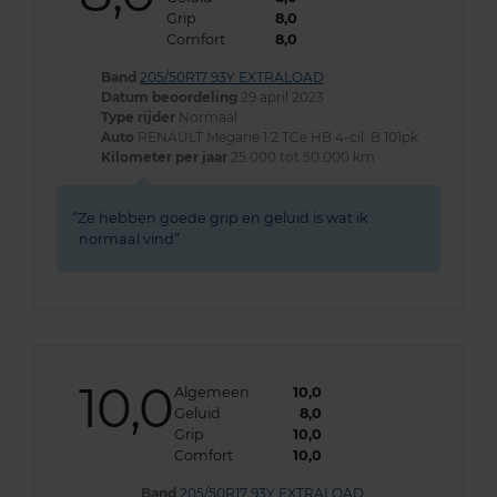
Grip
8,0
Comfort
8,0
Band
205/50R17 93Y EXTRALOAD
Datum beoordeling
29 april 2023
Type rijder
Normaal
Auto
RENAULT Megane 1.2 TCe HB 4-cil. B 101pk
Kilometer per jaar
25.000 tot 50.000 km
Ze hebben goede grip en geluid is wat ik
normaal vind
10,0
Algemeen
10,0
Geluid
8,0
Grip
10,0
Comfort
10,0
Band
205/50R17 93Y EXTRALOAD