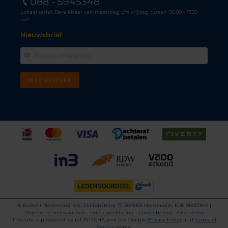
088 - 5945348
Lokaal tarief. Bereikbaar van maandag t/m vrijdag tussen 08.00 - 17.30
uur.
Nieuwsbrief
INSCHRIJVEN
©
KwikFit Nederland B.V., Daltonstraat 17, 3846BX Harderwijk, KvK 08017845 |
Algemene voorwaarden
•
Privacyverklaring
•
Cookiebeleid
•
Disclaimer
This site is protected by reCAPTCHA and the Google
Privacy Policy
and
Terms of
Service
apply.