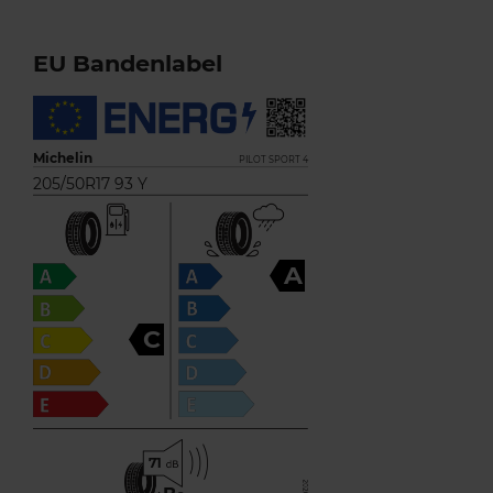
EU Bandenlabel
Michelin
PILOT SPORT 4
205/50R17 93 Y
A
C
71