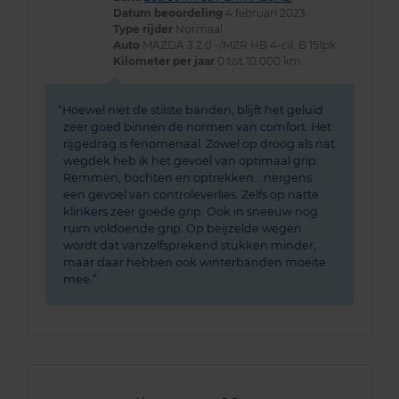
Datum beoordeling
4 februari 2023
Type rijder
Normaal
Auto
MAZDA 3 2.0 -/MZR HB 4-cil. B 151pk
Kilometer per jaar
0 tot 10.000 km
Hoewel niet de stilste banden, blijft het geluid
zeer goed binnen de normen van comfort. Het
rijgedrag is fenomenaal. Zowel op droog als nat
wegdek heb ik het gevoel van optimaal grip.
Remmen, bochten en optrekken… nergens
een gevoel van controleverlies. Zelfs op natte
klinkers zeer goede grip. Ook in sneeuw nog
ruim voldoende grip. Op beijzelde wegen
wordt dat vanzelfsprekend stukken minder,
maar daar hebben ook winterbanden moeite
mee.