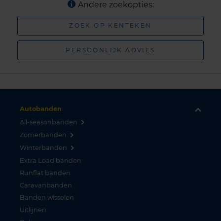
Andere zoekopties:
ZOEK OP KENTEKEN
PERSOONLIJK ADVIES
Autobanden
All-seasonbanden
Zomerbanden
Winterbanden
Extra Load banden
Runflat banden
Caravanbanden
Banden wisselen
Uitlijnen