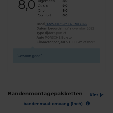
8,0
Algemeen
8,0
Geluid
9,0
Grip
8,0
Comfort
8,0
Band
205/50R17 93Y EXTRALOAD
Datum beoordeling
1 november 2022
Type rijder
Sportief
Auto
PORSCHE Boxster
Kilometer per jaar
50.000 km of meer
Gewoon goed
Bandenmontagepakketten
Kies je
bandenmaat omvang (inch)