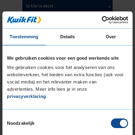
Montage Veilig & Zeker
Toestemming
Details
Over
€ 40,-
Per band
We gebruiken cookies voor een goed werkende site
Montage
M
We gebruiken cookies voor het analyseren van ons
Balanceren
B
websiteverkeer, het bieden van extra functies (ook voor
Ventiel of TPMS service
Ve
social media) en het relevanter maken van
Stikstof
St
advertenties. Meer info lees je in onze
privacyverklaring
.
Bandengarantieplan
B
Toestemmingsselectie
Noodzakelijk
Item
1