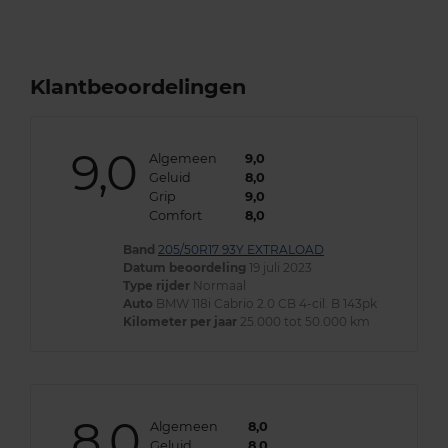
Klantbeoordelingen
9,0
Algemeen
9,0
Geluid
8,0
Grip
9,0
Comfort
8,0
Band
205/50R17 93Y EXTRALOAD
Datum beoordeling
19 juli 2023
Type rijder
Normaal
Auto
BMW 118i Cabrio 2.0 CB 4-cil. B 143pk
Kilometer per jaar
25.000 tot 50.000 km
8,0
Algemeen
8,0
Geluid
8,0