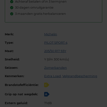
Achteraf betalen of in 3 termijnen
30 dagen omruilgarantie
3 maanden gratis herbalanceren
Merk:
Michelin
Type:
PILOT SPORT 4
Maat:
205/50 R17 93Y
Snelheid:
Y (t/m 300 km/u)
Seizoen:
Zomerbanden
Kenmerken:
Extra Load
,
Velgrandbescherming
Brandstofefficiëntie:
C
Grip op nat wegdek:
A
Extern geluid:
71dB