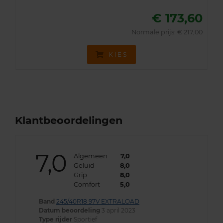
€ 173,60
Normale prijs: € 217,00
KIES
Klantbeoordelingen
7,0
Algemeen
7,0
Geluid
8,0
Grip
8,0
Comfort
5,0
Band
245/40R18 97V EXTRALOAD
Datum beoordeling
3 april 2023
Type rijder
Sportief