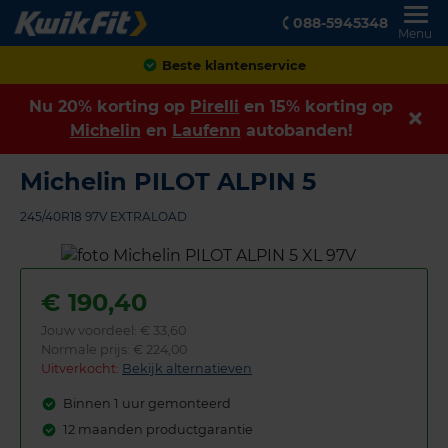
088-5945348
Menu
Achteraf betalen
Nu 20% korting op
Pirelli
en 15% korting op
Michelin
en
Laufenn
autobanden!
Michelin PILOT ALPIN 5
245/40R18 97V EXTRALOAD
€
190,40
Jouw voordeel:
€ 33,60
Normale prijs: € 224,00
Uitverkocht:
Bekijk alternatieven
Binnen 1 uur gemonteerd
12 maanden productgarantie