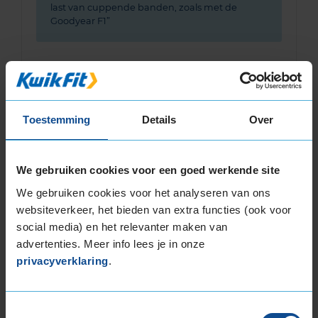
last van cuppende banden, zoals met de
Goodyear F1
Toestemming
Details
Over
Bandenmontagepakketten
Kies je
bandenmaat omvang (inch)
We gebruiken cookies voor een goed werkende site
We gebruiken cookies voor het analyseren van ons
websiteverkeer, het bieden van extra functies (ook voor
social media) en het relevanter maken van
advertenties. Meer info lees je in onze
Montage Veilig & Zeker
privacyverklaring
.
€ 40,-
Per band
Toestemmingsselectie