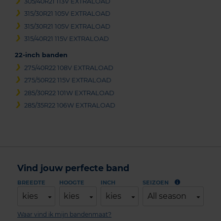
305/40R21 113V EXTRALOAD
315/30R21 105V EXTRALOAD
315/30R21 105V EXTRALOAD
315/40R21 115V EXTRALOAD
22-inch banden
275/40R22 108V EXTRALOAD
275/50R22 115V EXTRALOAD
285/30R22 101W EXTRALOAD
285/35R22 106W EXTRALOAD
Vind jouw perfecte band
BREEDTE
HOOGTE
INCH
SEIZOEN
kies
kies
kies
All season
Waar vind ik mijn bandenmaat?