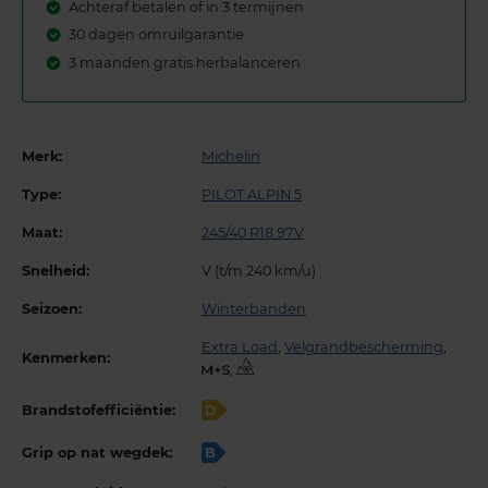
Achteraf betalen of in 3 termijnen
30 dagen omruilgarantie
3 maanden gratis herbalanceren
Merk:
Michelin
Type:
PILOT ALPIN 5
Maat:
245/40 R18 97V
Snelheid:
V (t/m 240 km/u)
Seizoen:
Winterbanden
Extra Load
,
Velgrandbescherming
,
Kenmerken:
,
Brandstofefficiëntie:
D
Grip op nat wegdek:
B