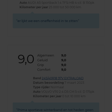
Auto
AUDI A5 Sportback 1.4 TFSi HB 4-cil. B 150pk
Kilometer per jaar
25.000 tot 50.000 km
er lijkt we een oneffenheid in te zitten
9,0
Algemeen
9,0
Geluid
9,0
Grip
9,0
Comfort
9,0
Band
245/40R18 97V EXTRALOAD
Datum beoordeling
7 maart 2023
Type rijder
Normaal
Auto
VOLVO V70 2.4 D5 CM 5-cil. D 175pk
Kilometer per jaar
0 tot 10.000 km
Prima sportieve winterband en tot heden geen