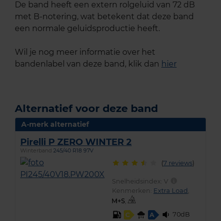
De band heeft een extern rolgeluid van 72 dB
met B-notering, wat betekent dat deze band
een normale geluidsproductie heeft.
Wil je nog meer informatie over het
bandenlabel van deze band, klik dan
hier
Alternatief voor deze band
A-merk alternatief
Pirelli P ZERO WINTER 2
Winterband
245/40 R18 97V
(
7 reviews
)
Snelheidsindex:
V
Kenmerken:
Extra Load
,
,
70dB
C
A