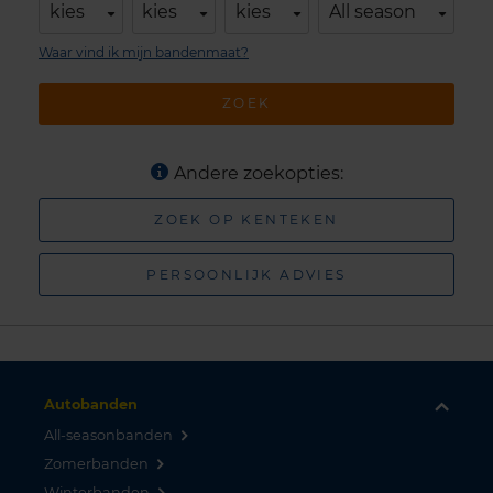
kies
kies
kies
All season
Waar vind ik mijn bandenmaat?
ZOEK
Andere zoekopties:
ZOEK OP KENTEKEN
PERSOONLIJK ADVIES
Autobanden
All-seasonbanden
Zomerbanden
Winterbanden