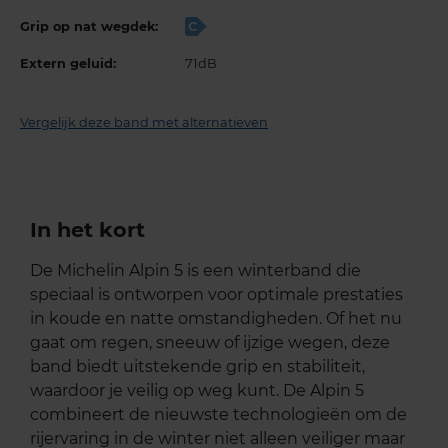
Grip op nat wegdek:
C
Extern geluid:
71dB
Vergelijk deze band met alternatieven
In het kort
De Michelin Alpin 5 is een winterband die
speciaal is ontworpen voor optimale prestaties
in koude en natte omstandigheden. Of het nu
gaat om regen, sneeuw of ijzige wegen, deze
band biedt uitstekende grip en stabiliteit,
waardoor je veilig op weg kunt. De Alpin 5
combineert de nieuwste technologieën om de
rijervaring in de winter niet alleen veiliger maar