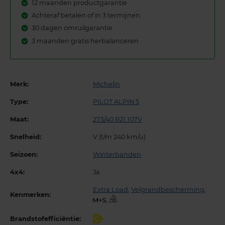
12 maanden productgarantie
Achteraf betalen of in 3 termijnen
30 dagen omruilgarantie
3 maanden gratis herbalanceren
Merk:
Michelin
Type:
PILOT ALPIN 5
Maat:
275/40 R21 107V
Snelheid:
V (t/m 240 km/u)
Seizoen:
Winterbanden
4x4:
Ja
Extra Load
,
Velgrandbescherming
,
Kenmerken:
,
Brandstofefficiëntie:
C