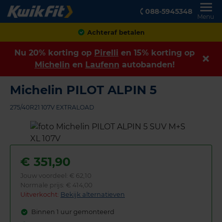
088-5945348
Menu
Klanten geven ons een
8,9
Nu 20% korting op
Pirelli
en 15% korting op
Michelin
en
Laufenn
autobanden!
Michelin PILOT ALPIN 5
275/40R21 107V EXTRALOAD
€
351,90
Jouw voordeel:
€ 62,10
Normale prijs: € 414,00
Uitverkocht:
Bekijk alternatieven
Binnen 1 uur gemonteerd