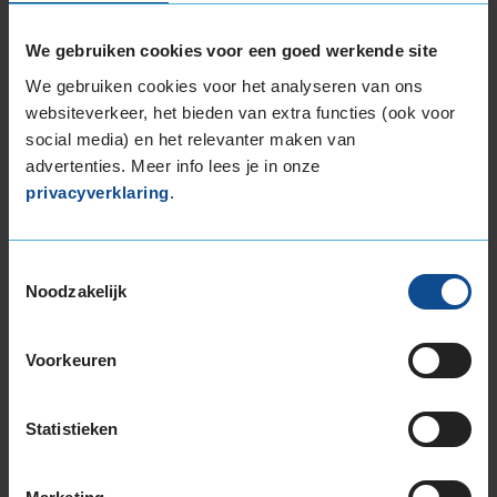
16-inch banden
We gebruiken cookies voor een goed werkende site
205/60R16 96H EXTRALOAD
215/65R16 102H EXTRALOAD
We gebruiken cookies voor het analyseren van ons
websiteverkeer, het bieden van extra functies (ook voor
17-inch banden
social media) en het relevanter maken van
205/55R17 91H
advertenties. Meer info lees je in onze
215/65R17 99H
privacyverklaring
.
225/50R17 98H EXTRALOAD
225/50R17 98H EXTRALOAD RUNFLAT
225/60R17 99H
Toestemmingsselectie
Noodzakelijk
235/45R17 97V EXTRALOAD
235/55R17 103H EXTRALOAD
235/55R17 103V EXTRALOAD
Voorkeuren
235/60R17 106H EXTRALOAD
245/45R17 99H EXTRALOAD
Statistieken
245/45R17 99V EXTRALOAD
245/55R17 102V
18-inch banden