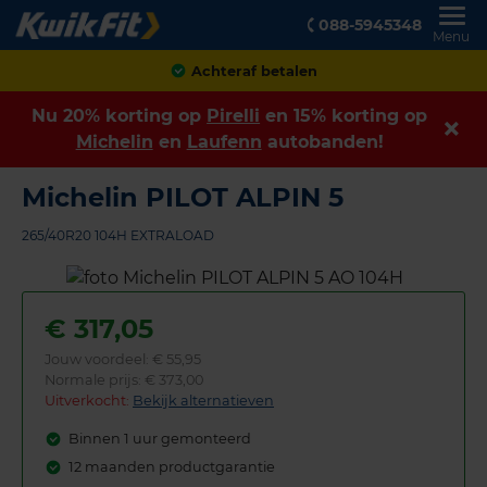
088-5945348
Menu
Achteraf betalen
Nu 20% korting op
Pirelli
en 15% korting op
Michelin
en
Laufenn
autobanden!
Michelin PILOT ALPIN 5
265/40R20 104H EXTRALOAD
€
317,05
Jouw voordeel:
€ 55,95
Normale prijs: € 373,00
Uitverkocht:
Bekijk alternatieven
Binnen 1 uur gemonteerd
12 maanden productgarantie