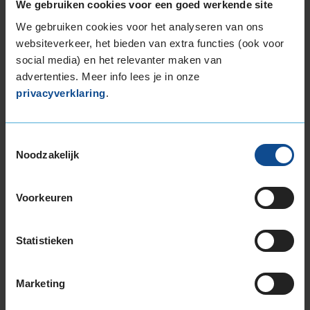
We gebruiken cookies voor een goed werkende site
17-inch banden
We gebruiken cookies voor het analyseren van ons
205/55R17 91H
websiteverkeer, het bieden van extra functies (ook voor
215/65R17 99H
social media) en het relevanter maken van
225/50R17 98H EXTRALOAD
advertenties. Meer info lees je in onze
privacyverklaring
.
225/50R17 98H EXTRALOAD RUNFLAT
225/60R17 99H
235/45R17 97V EXTRALOAD
Toestemmingsselectie
235/55R17 103H EXTRALOAD
Noodzakelijk
235/55R17 103V EXTRALOAD
235/60R17 106H EXTRALOAD
Voorkeuren
245/45R17 99H EXTRALOAD
245/45R17 99V EXTRALOAD
245/55R17 102V
Statistieken
18-inch banden
205/40R18 86V EXTRALOAD
Marketing
215/40R18 89V EXTRALOAD
215/50R18 92V