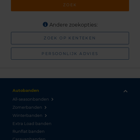
ZOEK
Andere zoekopties:
ZOEK OP KENTEKEN
PERSOONLIJK ADVIES
Autobanden
All-seasonbanden
Zomerbanden
Winterbanden
Extra Load banden
Runflat banden
Caravanbanden