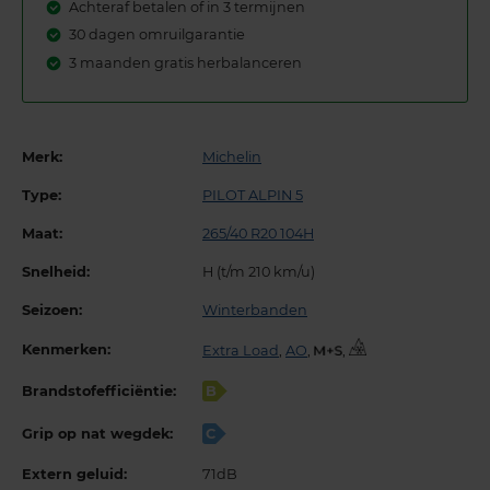
Achteraf betalen of in 3 termijnen
30 dagen omruilgarantie
3 maanden gratis herbalanceren
Merk:
Michelin
Type:
PILOT ALPIN 5
Maat:
265/40 R20 104H
Snelheid:
H (t/m 210 km/u)
Seizoen:
Winterbanden
Kenmerken:
Extra Load
,
AO
,
,
Brandstofefficiëntie:
B
Grip op nat wegdek:
C
Extern geluid:
71dB