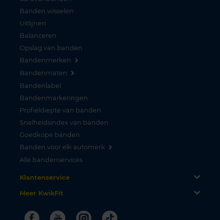
Banden wisselen
Uitlijnen
Balanceren
Opslag van banden
Bandenmerken
Bandenmaten
Bandenlabel
Bandenmarkeringen
Profieldiepte van banden
Snelheidsindex van banden
Goedkope banden
Banden voor elk automerk
Alle bandenservices
Klantenservice
Meer KwikFit
Facebook
Youtube
Instagram
Tiktok