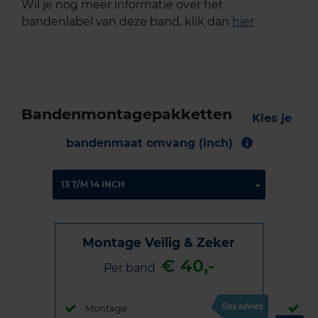
Wil je nog meer informatie over het
bandenlabel van deze band, klik dan
hier
Bandenmontagepakketten
Kies je
bandenmaat omvang (inch)
Montage Veilig & Zeker
€ 40,-
Per band
Montage
M