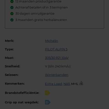
12 maanden productgarantie
Achteraf betalen of in 3 termijnen
30 dagen omruilgarantie
3 maanden gratis herbalanceren
Merk:
Michelin
Type:
PILOT ALPIN 5
Maat:
305/30 R21 104V
Snelheid:
V (t/m 240 km/u)
Seizoen:
Winterbanden
Kenmerken:
Extra Load
,
NA5
,
,
Brandstofefficiëntie:
C
Grip op nat wegdek:
D