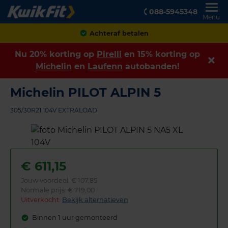
088-5945348
Menu
Achteraf betalen
Nu 20% korting op
Pirelli
en 15% korting op
Michelin
en
Laufenn
autobanden!
Michelin PILOT ALPIN 5
305/30R21 104V EXTRALOAD
€
611,15
Jouw voordeel:
€ 107,85
Normale prijs: € 719,00
Uitverkocht:
Bekijk alternatieven
Binnen 1 uur gemonteerd