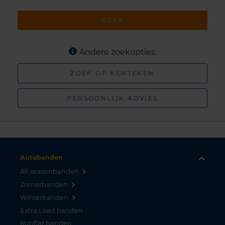
ZOEK
Andere zoekopties:
ZOEK OP KENTEKEN
PERSOONLIJK ADVIES
Autobanden
All-seasonbanden
Zomerbanden
Winterbanden
Extra Load banden
Runflat banden