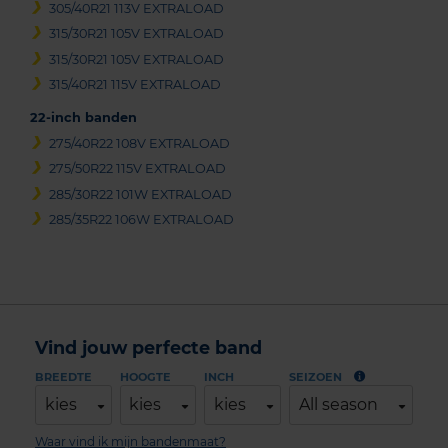
305/40R21 113V EXTRALOAD
315/30R21 105V EXTRALOAD
315/30R21 105V EXTRALOAD
315/40R21 115V EXTRALOAD
22-inch banden
275/40R22 108V EXTRALOAD
275/50R22 115V EXTRALOAD
285/30R22 101W EXTRALOAD
285/35R22 106W EXTRALOAD
Vind jouw perfecte band
BREEDTE
HOOGTE
INCH
SEIZOEN
kies
kies
kies
All season
Waar vind ik mijn bandenmaat?