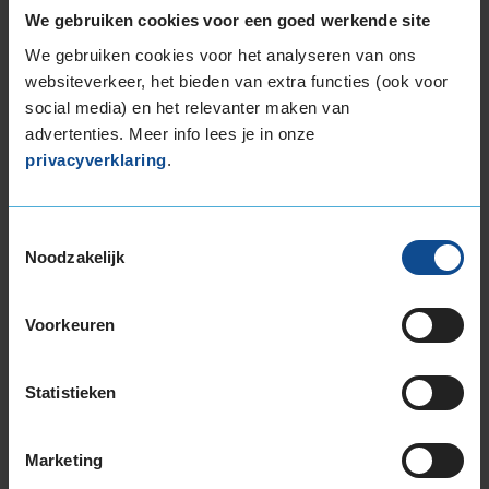
We gebruiken cookies voor een goed werkende site
215/65R16 102H EXTRALOAD
We gebruiken cookies voor het analyseren van ons
17-inch banden
websiteverkeer, het bieden van extra functies (ook voor
205/55R17 91H
social media) en het relevanter maken van
215/65R17 99H
advertenties. Meer info lees je in onze
225/50R17 98H EXTRALOAD
privacyverklaring
.
225/50R17 98H EXTRALOAD RUNFLAT
225/60R17 99H
235/45R17 97V EXTRALOAD
Toestemmingsselectie
235/55R17 103H EXTRALOAD
Noodzakelijk
235/55R17 103V EXTRALOAD
235/60R17 106H EXTRALOAD
Voorkeuren
245/45R17 99H EXTRALOAD
245/45R17 99V EXTRALOAD
Statistieken
245/55R17 102V
18-inch banden
205/40R18 86V EXTRALOAD
Marketing
215/40R18 89V EXTRALOAD