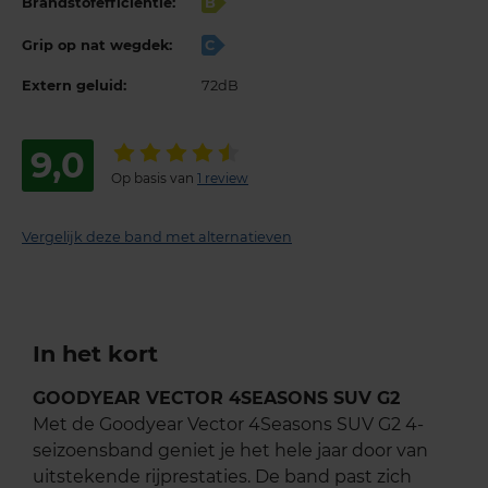
Brandstofefficiëntie:
B
Grip op nat wegdek:
C
Extern geluid:
72dB
9,0
Op basis van
1 review
Vergelijk deze band met alternatieven
In het kort
GOODYEAR VECTOR 4SEASONS SUV G2
Met de Goodyear Vector 4Seasons SUV G2 4-
seizoensband geniet je het hele jaar door van
uitstekende rijprestaties. De band past zich