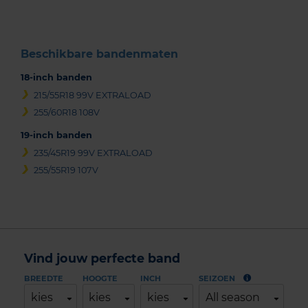
3
Beschikbare bandenmaten
18-inch banden
215/55R18 99V EXTRALOAD
255/60R18 108V
19-inch banden
235/45R19 99V EXTRALOAD
255/55R19 107V
Vind jouw perfecte band
BREEDTE
HOOGTE
INCH
SEIZOEN
kies
kies
kies
All season