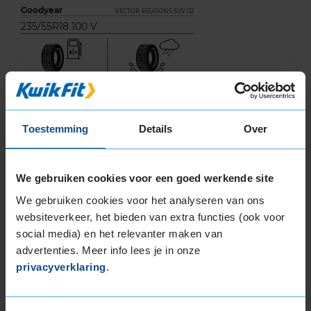
Goodyear
VECTOR 4SEASONS SUV G2
235/55R18 100 V
B
C
Toestemming
Details
Over
We gebruiken cookies voor een goed werkende site
We gebruiken cookies voor het analyseren van ons
72
websiteverkeer, het bieden van extra functies (ook voor
B
A
C
social media) en het relevanter maken van
advertenties. Meer info lees je in onze
privacyverklaring
.
Deze band is beoordeeld met het EU
brandstofefficiëntie-label B, wat overeen komt
met een zeer goede brandstofefficiëntie.