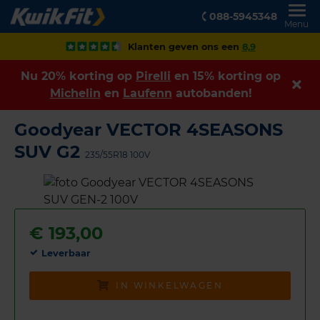
088-5945348
Menu
Klanten geven ons een
8,9
Nu 20% korting op
Pirelli
en 15% korting op
Michelin
en
Laufenn
autobanden!
Goodyear VECTOR 4SEASONS
SUV G2
235/55R18 100V
€
193,00
Leverbaar
IN WINKELWAGEN