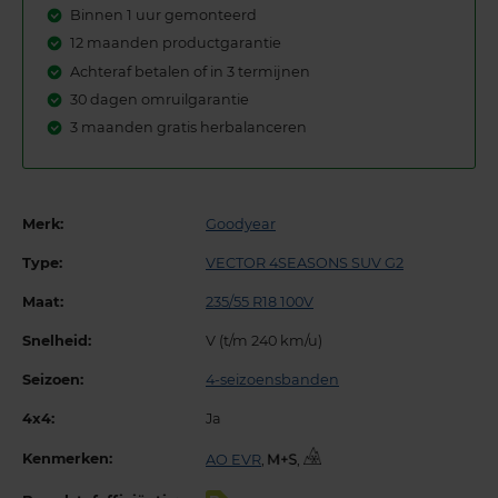
Binnen 1 uur gemonteerd
12 maanden productgarantie
Achteraf betalen of in 3 termijnen
30 dagen omruilgarantie
3 maanden gratis herbalanceren
Merk:
Goodyear
Type:
VECTOR 4SEASONS SUV G2
Maat:
235/55 R18 100V
Snelheid:
V (t/m 240 km/u)
Seizoen:
4-seizoensbanden
4x4:
Ja
Kenmerken:
AO EVR
,
,