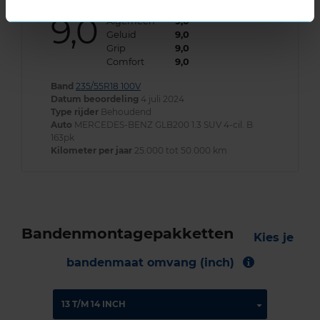
9,0
Algemeen
9,0
Geluid
9,0
Grip
9,0
Comfort
9,0
Band
235/55R18 100V
Datum beoordeling
4 juli 2024
Type rijder
Behoudend
Auto
MERCEDES-BENZ GLB200 1.3 SUV 4-cil. B
163pk
Kilometer per jaar
25.000 tot 50.000 km
Bandenmontagepakketten
Kies je
bandenmaat omvang (inch)