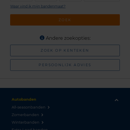
Waar vind ik mijn bandenmaat?
ZOEK
Andere zoekopties:
ZOEK OP KENTEKEN
PERSOONLIJK ADVIES
Autobanden
All-seasonbanden
Zomerbanden
Winterbanden
Extra Load banden