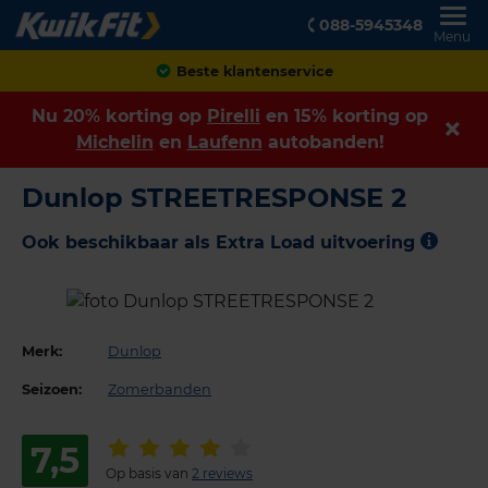
088-5945348
Menu
Beste klantenservice
Nu 20% korting op
Pirelli
en 15% korting op
Michelin
en
Laufenn
autobanden!
Dunlop STREETRESPONSE 2
Ook beschikbaar als Extra Load uitvoering
Merk:
Dunlop
Seizoen:
Zomerbanden
7,5
Op basis van
2 reviews