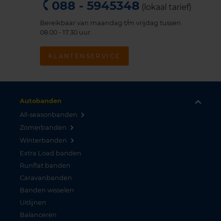
088 - 5945348
(lokaal tarief)
Bereikbaar van maandag t/m vrijdag tussen
08.00 - 17.30 uur.
KLANTENSERVICE
Autobanden
All-seasonbanden
Zomerbanden
Winterbanden
Extra Load banden
Runflat banden
Caravanbanden
Banden wisselen
Uitlijnen
Balanceren