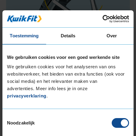
Toestemming
Details
Over
We gebruiken cookies voor een goed werkende site
Beschikbare bandenmaten
We gebruiken cookies voor het analyseren van ons
websiteverkeer, het bieden van extra functies (ook voor
13-inch banden
social media) en het relevanter maken van
155/80R13 79T
advertenties. Meer info lees je in onze
Meer banden in de maat
155-80-r13
privacyverklaring
.
14-inch banden
175/65R14 82T
Meer banden in de maat
175-65-r14
Toestemmingsselectie
Noodzakelijk
15-inch banden
165/65R15 81T