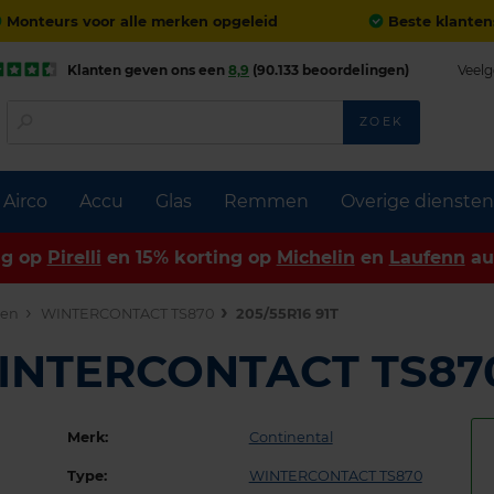
Monteurs voor alle merken opgeleid
Beste klanten
Klanten geven ons een
8,9
(90.133 beoordelingen)
Veelg
ZOEK
Airco
Accu
Glas
Remmen
Overige diensten
ng op
Pirelli
en 15% korting op
Michelin
en
Laufenn
au
den
WINTERCONTACT TS870
205/55R16 91T
WINTERCONTACT TS8
Merk:
Continental
Type:
WINTERCONTACT TS870