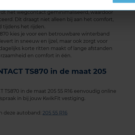
s op lange afstanden. Dankzij de
ordt het wegcontact geminimaliseerd, waardoor
rd. Dit draagt niet alleen bij aan het comfort,
tijdens het rijden.
870 kies je voor een betrouwbare winterband
levert in sneeuw en ijzel, maar ook zorgt voor
u dagelijks korte ritten maakt of lange afstanden
uurzaamheid en comfort in één.
TACT TS870 in de maat 205
TS870 in de maat 205 55 R16 eenvoudig online
spraak in bij jouw KwikFit vestiging.
an deze autoband:
205 55 R16