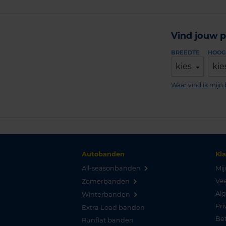
Vind jouw p
BREEDTE
HOOG
kies
kie
Waar vind ik mij
Autobanden
Kl
All-seasonbanden
Mij
Vee
Zomerbanden
Al
Winterbanden
Pri
Extra Load banden
Be
Runflat banden