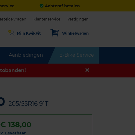
service
Achteraf betalen
estelde vragen
Klantenservice
Vestigingen
Mijn KwikFit
Winkelwagen
Aanbiedingen
E-Bike Service
tobanden!
70
205/55R16 91T
€
138,00
Leverbaar