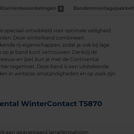
Klantenbeoordelingen
Bandenmontage­pakket
8
 speciaal ontwikkeld voor optimale veiligheid
heden. Deze winterband combineert
ende rij-eigenschappen, zodat je ook bij lage
p je band kunt vertrouwen. Dankzij de
eeuw en ijzel, kun je met de Continental
nter tegemoet. Deze band is een uitstekende
jden in winterse omstandigheden en op zoek zijn
nental WinterContact TS870
zij een geavanceerd lamellenpatroon