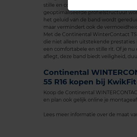
stille en comfortabele rijervaring, zelf
geoptimaliseerde profielstructuur w
het geluid van de band wordt gereducee
maar vermindert ook de vermoeidheid 
Met de Continental WinterContact TS
die niet alleen uitstekende prestaties 
een comfortabele en stille rit. Of je n
aflegt, deze band biedt veiligheid, d
Continental WINTERCON
55 R16 kopen bij KwikFit
Koop de Continental WINTERCONTACT 
en plan ook gelijk online je montageaf
Lees meer informatie over de maat v