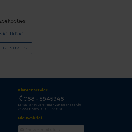
zoekopties:
 KENTEKEN
IJK ADVIES
Klantenservice
088 - 5945348
Lokaal tarief. Bereikbaar van maandag t/m
vrijdag tussen 08.00 - 17.30 uur.
Nieuwsbrief