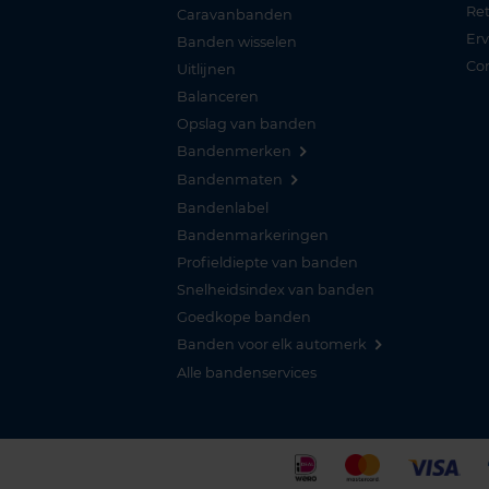
Re
Caravanbanden
Er
Banden wisselen
Co
Uitlijnen
Balanceren
Opslag van banden
Bandenmerken
Bandenmaten
Bandenlabel
Bandenmarkeringen
Profieldiepte van banden
Snelheidsindex van banden
Goedkope banden
Banden voor elk automerk
Alle bandenservices