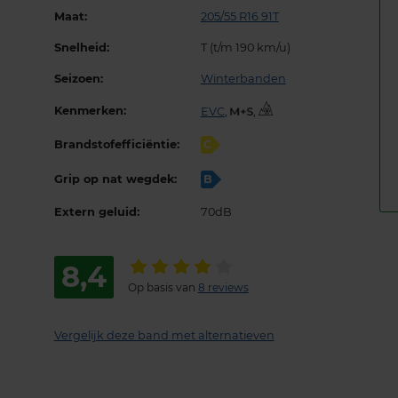
Maat:
205/55 R16 91T
Snelheid:
T (t/m 190 km/u)
Seizoen:
Winterbanden
Kenmerken:
EVC
,
,
Brandstofefficiëntie:
C
Grip op nat wegdek:
B
Extern geluid:
70dB
8,4
Op basis van
8 reviews
Vergelijk deze band met alternatieven