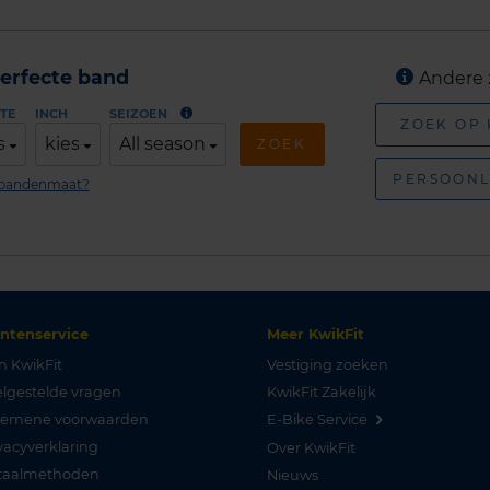
erfecte band
Andere 
TE
INCH
SEIZOEN
ZOEK OP
s
kies
All season
ZOEK
PERSOONL
n bandenmaat?
antenservice
Meer KwikFit
n KwikFit
Vestiging zoeken
lgestelde vragen
KwikFit Zakelijk
gemene voorwaarden
E-Bike Service
vacyverklaring
Over KwikFit
taalmethoden
Nieuws