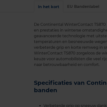
EU Bandenlabel
In het kort
De Continental WinterContact TS870 is
en prestaties in winterse omstandig
geavanceerde technologie met uitstek
temperaturen en besneeuwde wegen o
verbeterde grip en korte remweg in sn
WinterContact TS870 zorgeloos de wi
keuze voor automobilisten die veel ri
naar betrouwbaarheid en comfort.
Specificaties van Conti
banden
Verbeterde grip op sneeuw dank