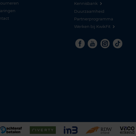
tourneren
Kennisbank
varingen
Duurzaamheid
ntact
Partnerprogramma
Werken bij KwikFit
Facebook
Youtube
Instagra
Tikto