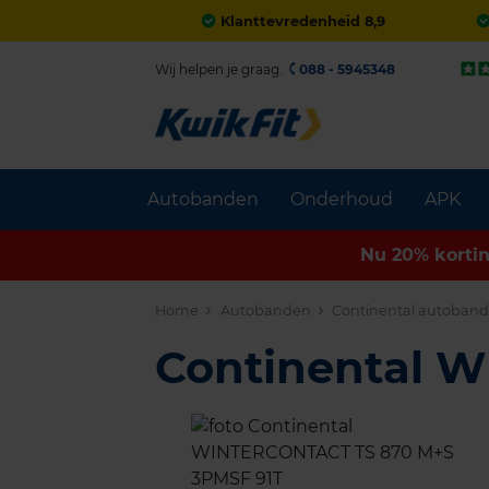
Klanttevredenheid 8,9
Wij helpen je graag.
088 - 5945348
Autobanden
Onderhoud
APK
Nu 20% korti
Home
Autobanden
Continental autoban
Continental 