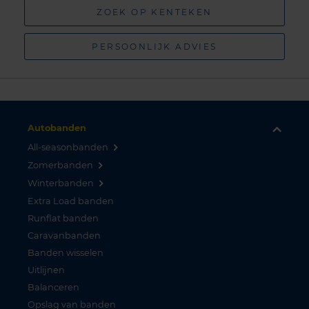
ZOEK OP KENTEKEN
PERSOONLIJK ADVIES
Autobanden
All-seasonbanden
Zomerbanden
Winterbanden
Extra Load banden
Runflat banden
Caravanbanden
Banden wisselen
Uitlijnen
Balanceren
Opslag van banden