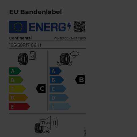
EU Bandenlabel
Continental
WINTERCONTACT TS870
185/50R17 86 H
B
C
71
B
A
C