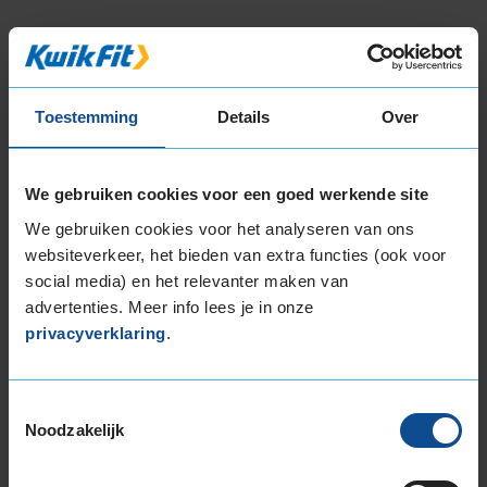
Bandenmontagepakketten
Kies je
bandenmaat omvang (inch)
Toestemming
Details
Over
We gebruiken cookies voor een goed werkende site
We gebruiken cookies voor het analyseren van ons
websiteverkeer, het bieden van extra functies (ook voor
Montage Veilig & Zeker
social media) en het relevanter maken van
€ 40,-
advertenties. Meer info lees je in onze
Per band
privacyverklaring
.
Montage
M
Balanceren
B
Toestemmingsselectie
Noodzakelijk
Ventiel of TPMS service
Ve
Stikstof
St