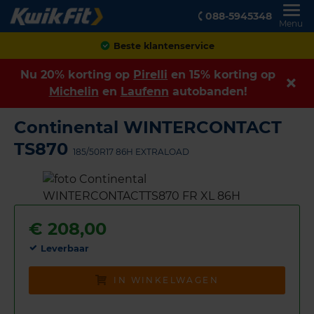
088-5945348
Menu
Achteraf betalen
Nu 20% korting op
Pirelli
en 15% korting op
Michelin
en
Laufenn
autobanden!
Continental WINTERCONTACT
TS870
185/50R17 86H EXTRALOAD
€
208,00
Leverbaar
IN WINKELWAGEN