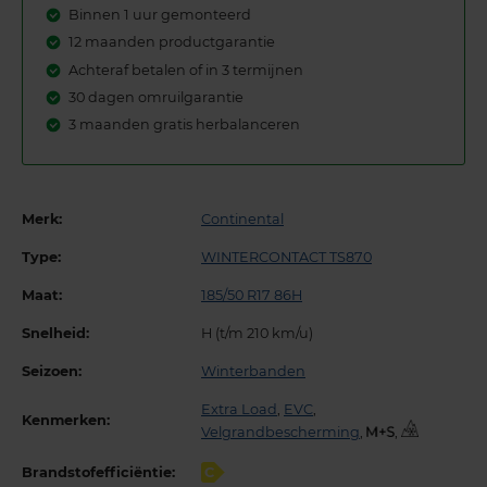
Binnen 1 uur gemonteerd
12 maanden productgarantie
Achteraf betalen of in 3 termijnen
30 dagen omruilgarantie
3 maanden gratis herbalanceren
Merk:
Continental
Type:
WINTERCONTACT TS870
Maat:
185/50 R17 86H
Snelheid:
H (t/m 210 km/u)
Seizoen:
Winterbanden
Extra Load
,
EVC
,
Kenmerken:
Velgrandbescherming
,
,
Brandstofefficiëntie:
C