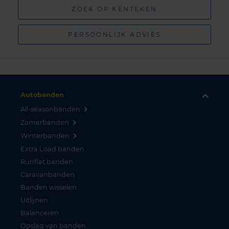
ZOEK OP KENTEKEN
PERSOONLIJK ADVIES
Autobanden
All-seasonbanden
Zomerbanden
Winterbanden
Extra Load banden
Runflat banden
Caravanbanden
Banden wisselen
Uitlijnen
Balanceren
Opslag van banden