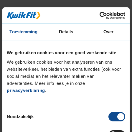
Bandenmontagepakketten
Kies je
bandenmaat omvang (inch)
Toestemming
Details
Over
We gebruiken cookies voor een goed werkende site
We gebruiken cookies voor het analyseren van ons
websiteverkeer, het bieden van extra functies (ook voor
Montage Veilig & Zeker
social media) en het relevanter maken van
€ 40,-
advertenties. Meer info lees je in onze
Per band
privacyverklaring
.
Montage
M
Balanceren
B
Toestemmingsselectie
Noodzakelijk
Ventiel of TPMS service
Ve
Stikstof
St