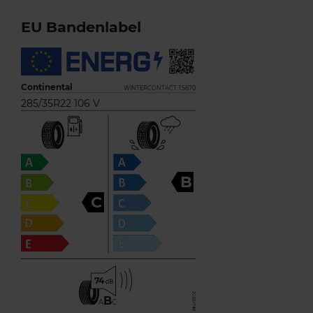
EU Bandenlabel
Continental
WINTERCONTACT TS870
285/35R22 106 V
B
C
74
B
A
C