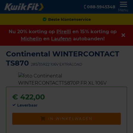
088-5945348
Menu
Achteraf betalen
Nu 20% korting op
Pirelli
en 15% korting op
Michelin
en
Laufenn
autobanden!
Continental WINTERCONTACT
TS870
285/35R22 106V EXTRALOAD
€
422,00
Leverbaar
IN WINKELWAGEN