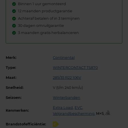
Binnen 1 uur gemonteerd
12 maanden productgarantie
Achteraf betalen of in 3 termijnen
30 dagen omruilgarantie
3 maanden gratis herbalanceren
Merk:
Continental
Type:
WINTERCONTACT TS870
Maat:
285/35 R22 106V
Snelheid:
V (t/m 240 km/u)
Seizoen:
Winterbanden
Extra Load
,
EVC
,
Kenmerken:
Velgrandbescherming
,
,
Brandstofefficiëntie:
C