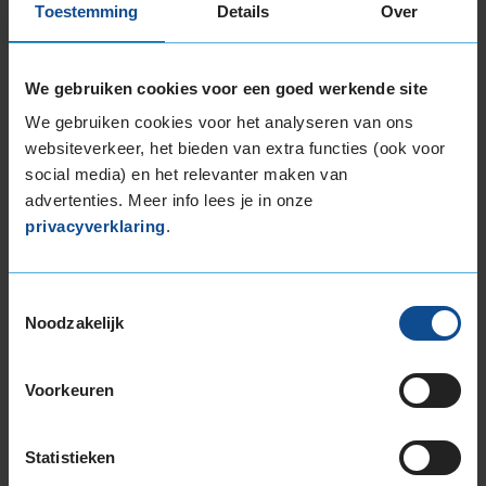
Toestemming
Details
Over
Montage Veilig & Zeker
€ 40,-
We gebruiken cookies voor een goed werkende site
Per band
We gebruiken cookies voor het analyseren van ons
websiteverkeer, het bieden van extra functies (ook voor
Montage
M
social media) en het relevanter maken van
Balanceren
B
advertenties. Meer info lees je in onze
privacyverklaring
.
Ventiel of TPMS service
Ve
Stikstof
St
Bandengarantieplan
B
Toestemmingsselectie
Noodzakelijk
Voorkeuren
Item
1
of
Statistieken
3