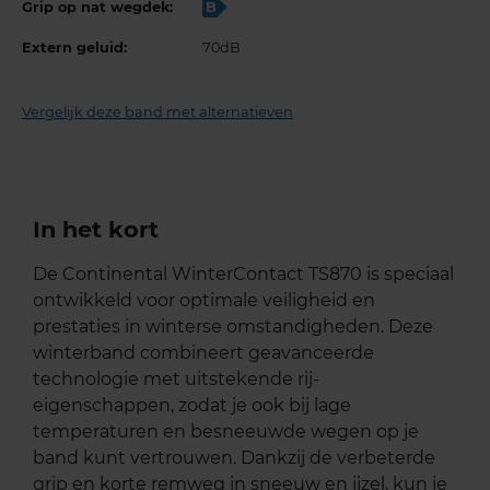
Grip op nat wegdek:
B
Extern geluid:
70dB
Vergelijk deze band met alternatieven
In het kort
De Continental WinterContact TS870 is speciaal
ontwikkeld voor optimale veiligheid en
prestaties in winterse omstandigheden. Deze
winterband combineert geavanceerde
technologie met uitstekende rij-
eigenschappen, zodat je ook bij lage
temperaturen en besneeuwde wegen op je
band kunt vertrouwen. Dankzij de verbeterde
grip en korte remweg in sneeuw en ijzel, kun je