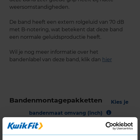
weersomstandigheden.
De band heeft een extern rolgeluid van 70 dB
met B-notering, wat betekent dat deze band
een normale geluidsproductie heeft.
Wil je nog meer informatie over het
bandenlabel van deze band, klik dan
hier
Bandenmontagepakketten
Kies je
bandenmaat omvang (inch)