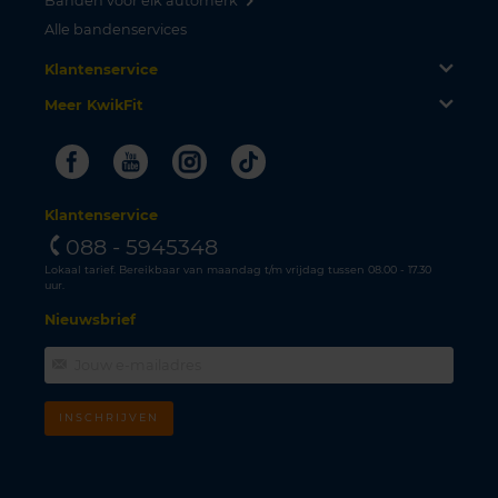
Banden voor elk automerk
Alle bandenservices
Klantenservice
Meer KwikFit
Facebook
Youtube
Instagram
Tiktok
Klantenservice
088 - 5945348
Lokaal tarief. Bereikbaar van maandag t/m vrijdag tussen 08.00 - 17.30
uur.
Nieuwsbrief
INSCHRIJVEN