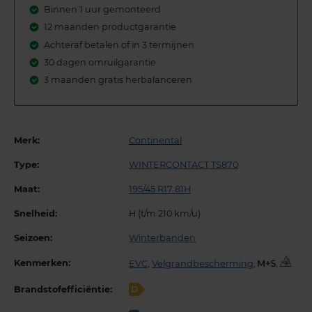
Binnen 1 uur gemonteerd
12 maanden productgarantie
Achteraf betalen of in 3 termijnen
30 dagen omruilgarantie
3 maanden gratis herbalanceren
Merk:
Continental
Type:
WINTERCONTACT TS870
Maat:
195/45 R17 81H
Snelheid:
H (t/m 210 km/u)
Seizoen:
Winterbanden
Kenmerken:
EVC
,
Velgrandbescherming
,
,
Brandstofefficiëntie:
D