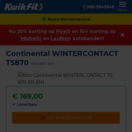
088-5945348
Menu
Achteraf betalen
Nu 20% korting op
Pirelli
en 15% korting op
Michelin
en
Laufenn
autobanden!
Continental WINTERCONTACT
TS870
195/45R17 81H
€
169,00
Leverbaar
IN WINKELWAGEN