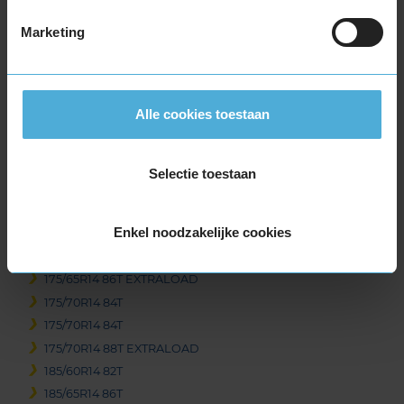
Marketing
Beschikbare bandenmaten
14-inch banden
Alle cookies toestaan
155/65R14 75T
165/60R14 79T EXTRALOAD
165/65R14 79T
Selectie toestaan
165/70R14 81T
165/70R14 85T EXTRALOAD
Enkel noodzakelijke cookies
175/65R14 82T
175/65R14 82T
175/65R14 86T EXTRALOAD
175/70R14 84T
175/70R14 84T
175/70R14 88T EXTRALOAD
185/60R14 82T
185/65R14 86T