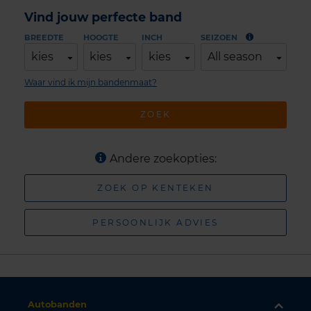
Vind jouw perfecte band
BREEDTE
HOOGTE
INCH
SEIZOEN
kies
kies
kies
All season
Waar vind ik mijn bandenmaat?
ZOEK
Andere zoekopties:
ZOEK OP KENTEKEN
PERSOONLIJK ADVIES
Autobanden