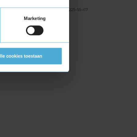
235/60R17 117R
er banden in de maten
215-60-r17
|
225-55-r17
Marketing
lle cookies toestaan