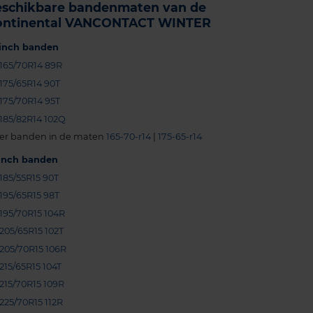
eschikbare bandenmaten van de
ontinental VANCONTACT WINTER
-inch banden
165/70R14 89R
175/65R14 90T
175/70R14 95T
185/82R14 102Q
er banden in de maten
165-70-r14
|
175-65-r14
-inch banden
185/55R15 90T
195/65R15 98T
195/70R15 104R
205/65R15 102T
205/70R15 106R
215/65R15 104T
215/70R15 109R
225/70R15 112R