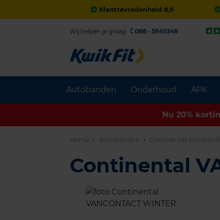
Klanttevredenheid 8,9
Wij helpen je graag.
088 - 5945348
Autobanden
Onderhoud
APK
Nu 20% korti
Home
Autobanden
Continental autoban
Continental 