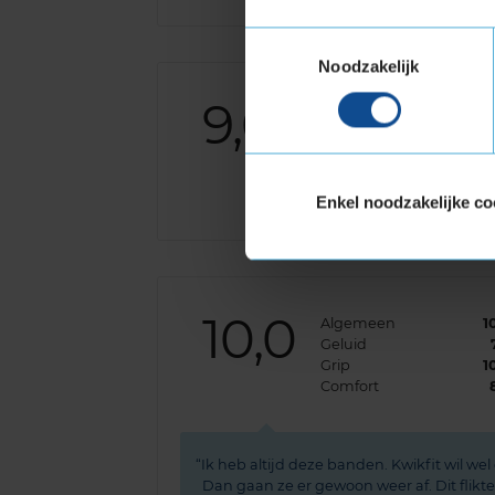
Toestemmingsselectie
Noodzakelijk
9,0
Algemeen
Geluid
Grip
Comfort
Enkel noodzakelijke co
10,0
Algemeen
1
Geluid
Grip
1
Comfort
Ik heb altijd deze banden. Kwikfit wil w
Dan gaan ze er gewoon weer af. Dit flikte 