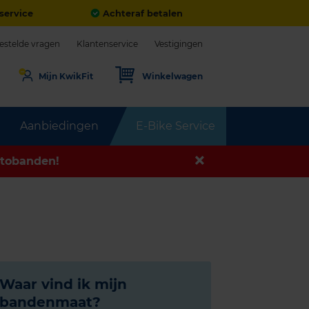
service
Achteraf betalen
estelde vragen
Klantenservice
Vestigingen
Mijn KwikFit
Winkelwagen
Aanbiedingen
E-Bike Service
tobanden!
Waar vind ik mijn
bandenmaat?