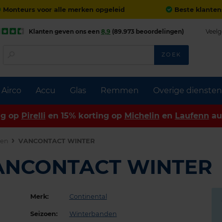
Monteurs voor alle merken opgeleid
Beste klanten
Klanten geven ons een
8,9
(89.973 beoordelingen)
Veelg
ZOEK
Airco
Accu
Glas
Remmen
Overige diensten
ng op
Pirelli
en 15% korting op
Michelin
en
Laufenn
au
den
VANCONTACT WINTER
VANCONTACT WINTER
Merk:
Continental
Seizoen:
Winterbanden