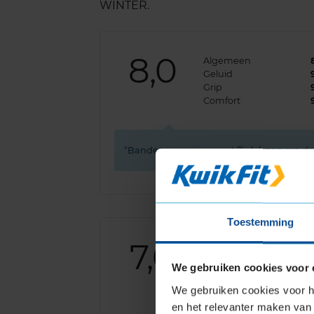
WINTER.
8,0
Algemeen
Geluid
Grip
Comfort
Bandenspanning moet flink hoog om de au
Toestemming
7,0
Algemeen
Geluid
We gebruiken cookies voor 
Grip
Comfort
We gebruiken cookies voor he
en het relevanter maken van 