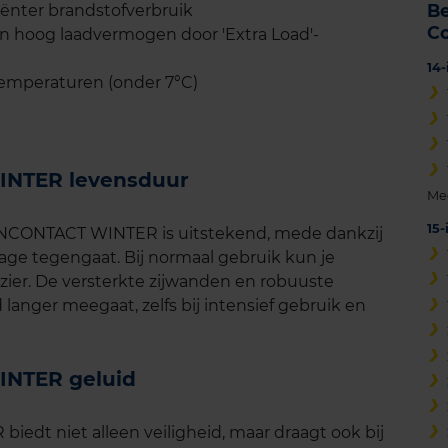
B
iënter brandstofverbruik
C
n hoog laadvermogen door 'Extra Load'-
14
temperaturen (onder 7°C)
INTER levensduur
Me
15
ANCONTACT WINTER is uitstekend, mede dankzij
tage tegengaat. Bij normaal gebruik kun je
zier. De versterkte zijwanden en robuuste
langer meegaat, zelfs bij intensief gebruik en
INTER geluid
dt niet alleen veiligheid, maar draagt ook bij