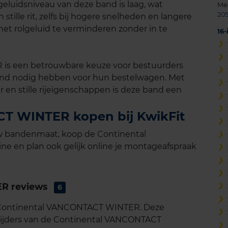
geluidsniveau van deze band is laag, wat
Me
205
stille rit, zelfs bij hogere snelheden en langere
et rolgeluid te verminderen zonder in te
16
s een betrouwbare keuze voor bestuurders
and nodig hebben voor hun bestelwagen. Met
r en stille rijeigenschappen is deze band een
T WINTER kopen bij KwikFit
uw bandenmaat, koop de Continental
 en plan ook gelijk online je montageafspraak
R reviews
6
de Continental VANCONTACT WINTER. Deze
erijders van de Continental VANCONTACT