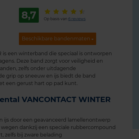
8,7
Op basis van
6 reviews
Beschikbare bandenmaten
Beschikbare bandenmaten
s een winterband die speciaal is ontworpen
agens. Deze band zorgt voor veiligheid en
anden, zelfs onder uitdagende
 grip op sneeuw en ijs biedt de band
et een gerust hart op pad kunt.
tinental VANCONTACT WINTER
n ijs door een geavanceerd lamellenontwerp
e wegen dankzij een speciale rubbercompound
t, zelfs bij zware belading