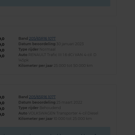
Band
205/65R16 107T
9,0
Datum beoordeling
30 januari 2023
9,0
Type rijder
Normaal
9,0
Auto
RENAULT Trafic III 1.6 dCi VAN 4-cil. D
9,0
145pk
Kilometer per jaar
25.000 tot 50.000 km
Band
205/65R16 107T
9,0
Datum beoordeling
25 maart 2022
9,0
Type rijder
Behoudend
9,0
Auto
VOLKSWAGEN Transporter 4-cil Diesel
9,0
Kilometer per jaar
10.000 tot 25.000 km