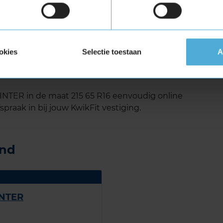
s een betrouwbare keuze voor bestuurders
and nodig hebben voor hun bestelwagen. Met
r en stille rijeigenschappen is deze band een
okies
Selectie toestaan
A
T WINTER in de maat 215 65
TER in de maat 215 65 R16 eenvoudig online
spraak in bij jouw KwikFit vestiging.
and
INTER