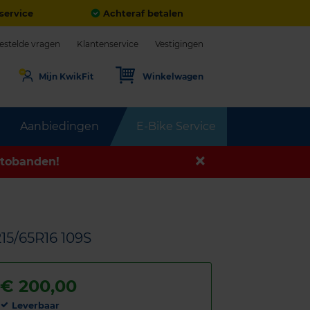
service
Achteraf betalen
estelde vragen
Klantenservice
Vestigingen
Mijn KwikFit
Winkelwagen
Aanbiedingen
E-Bike Service
tobanden!
215/65R16 109S
€
200,00
Leverbaar