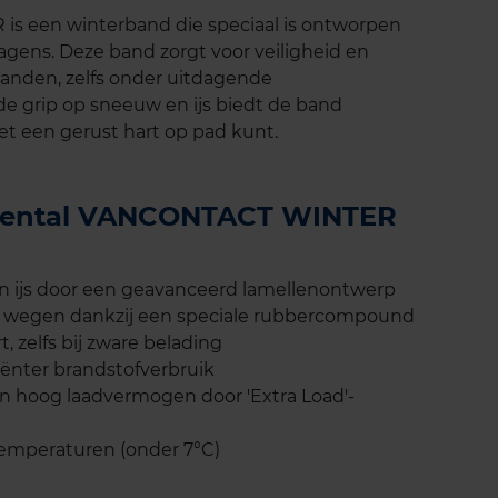
s een winterband die speciaal is ontworpen
agens. Deze band zorgt voor veiligheid en
anden, zelfs onder uitdagende
 grip op sneeuw en ijs biedt de band
et een gerust hart op pad kunt.
tinental VANCONTACT WINTER
n ijs door een geavanceerd lamellenontwerp
e wegen dankzij een speciale rubbercompound
t, zelfs bij zware belading
iënter brandstofverbruik
n hoog laadvermogen door 'Extra Load'-
temperaturen (onder 7°C)