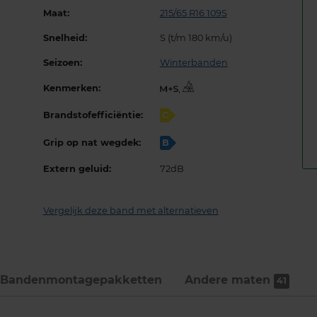
Maat:
215/65 R16 109S
Snelheid:
S (t/m 180 km/u)
Seizoen:
Winterbanden
Kenmerken:
,
Brandstofefficiëntie:
C
Grip op nat wegdek:
B
Extern geluid:
72dB
Vergelijk deze band met alternatieven
Bandenmontage­pakketten
Andere maten
41