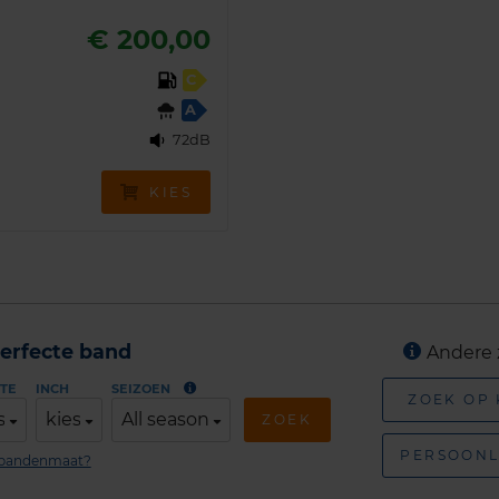
€ 200,00
C
A
72dB
KIES
erfecte band
Andere 
TE
INCH
SEIZOEN
ZOEK OP
s
kies
All season
ZOEK
PERSOONL
n bandenmaat?