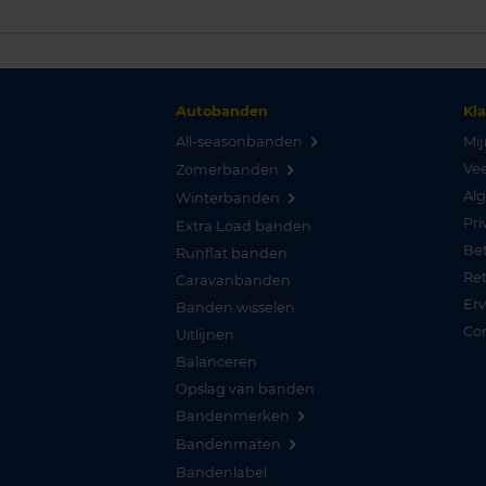
Autobanden
Kl
All-seasonbanden
Mij
Vee
Zomerbanden
Al
Winterbanden
Pri
Extra Load banden
Be
Runflat banden
Re
Caravanbanden
Er
Banden wisselen
Co
Uitlijnen
Balanceren
Opslag van banden
Bandenmerken
Bandenmaten
Bandenlabel