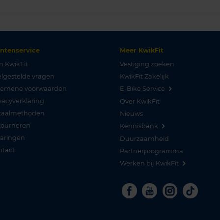
antenservice
Meer KwikFit
n KwikFit
Vestiging zoeken
lgestelde vragen
KwikFit Zakelijk
gemene voorwaarden
E-Bike Service
vacyverklaring
Over KwikFit
taalmethoden
Nieuws
tourneren
Kennisbank
varingen
Duurzaamheid
ntact
Partnerprogramma
Werken bij KwikFit
Facebook
Youtube
Instagra
Tikto