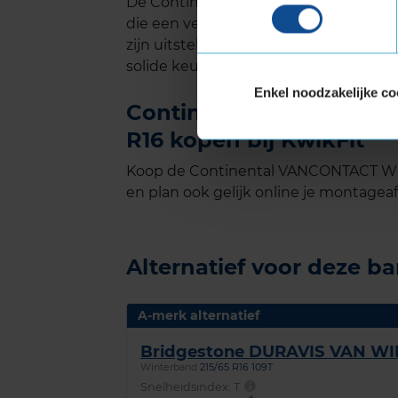
De Continental VANCONTACT WINTER i
die een veilige en duurzame winterb
zijn uitstekende grip, lange levensduu
solide keuze voor de wintermaanden.
Enkel noodzakelijke co
Continental VANCONTAC
R16 kopen bij KwikFit
Koop de Continental VANCONTACT WIN
en plan ook gelijk online je montageaf
Alternatief voor deze b
A-merk alternatief
Bridgestone DURAVIS VAN W
Winterband
215/65 R16 109T
Snelheidsindex:
T