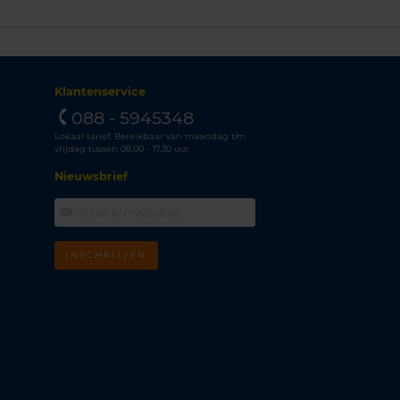
Klantenservice
088 - 5945348
Lokaal tarief. Bereikbaar van maandag t/m
vrijdag tussen 08.00 - 17.30 uur.
Nieuwsbrief
INSCHRIJVEN
m
k