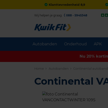
Klanttevredenheid 8,9
Wij helpen je graag.
088 - 5945348
Autobanden
Onderhoud
APK
Nu 20% korti
Home
Autobanden
Continental autoban
Continental