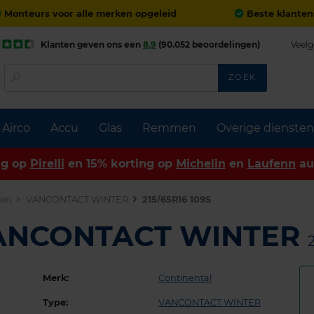
Monteurs voor alle merken opgeleid
Beste klanten
Klanten geven ons een
8,9
(90.052 beoordelingen)
Veelg
ZOEK
Airco
Accu
Glas
Remmen
Overige diensten
ng op
Pirelli
en 15% korting op
Michelin
en
Laufenn
au
den
VANCONTACT WINTER
215/65R16 109S
 VANCONTACT WINTER
Merk:
Continental
Type:
VANCONTACT WINTER