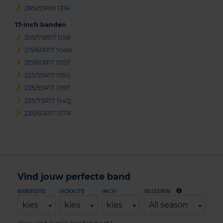
285/65R16 131R
17-inch banden
205/70R17 115R
215/60R17 104H
215/60R17 109T
225/55R17 109S
225/55R17 109T
225/75R17 114Q
235/60R17 117R
Vind jouw perfecte band
BREEDTE
HOOGTE
INCH
SEIZOEN
kies
kies
kies
All season