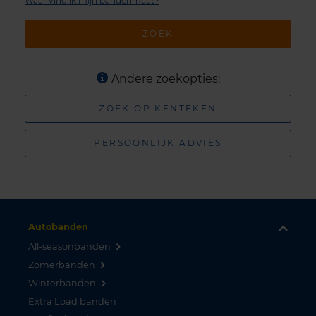
Waar vind ik mijn bandenmaat?
ZOEK
Andere zoekopties:
ZOEK OP KENTEKEN
PERSOONLIJK ADVIES
Autobanden
All-seasonbanden
Zomerbanden
Winterbanden
Extra Load banden