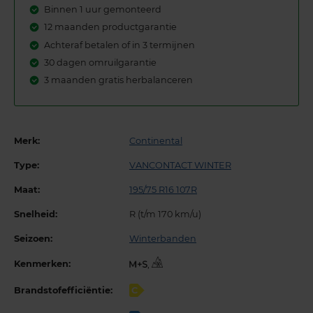
Binnen 1 uur gemonteerd
12 maanden productgarantie
Achteraf betalen of in 3 termijnen
30 dagen omruilgarantie
3 maanden gratis herbalanceren
Merk:
Continental
Type:
VANCONTACT WINTER
Maat:
195/75 R16 107R
Snelheid:
R (t/m 170 km/u)
Seizoen:
Winterbanden
Kenmerken:
,
Brandstofefficiëntie:
C