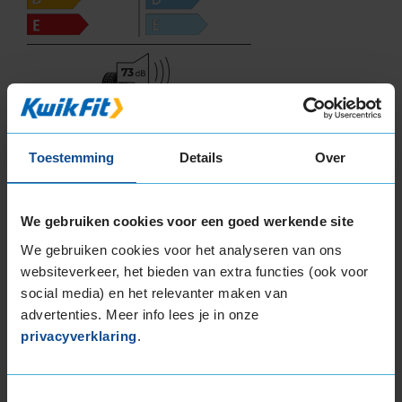
73
B
A
C
Toestemming
Details
Over
Deze band is beoordeeld met het EU
brandstofefficiëntie-label C, wat overeen komt
met een goede brandstofefficiëntie.
We gebruiken cookies voor een goed werkende site
In de categorie grip op nat wegdek is deze band
We gebruiken cookies voor het analyseren van ons
gewaardeerd met een B-label, wat betekent dat
websiteverkeer, het bieden van extra functies (ook voor
deze band zeer goede grip heeft bij natte
social media) en het relevanter maken van
weersomstandigheden.
advertenties. Meer info lees je in onze
privacyverklaring
.
De band heeft een extern rolgeluid van 73 dB
met B-notering, wat betekent dat deze band
een normale geluidsproductie heeft.
Toestemmingsselectie