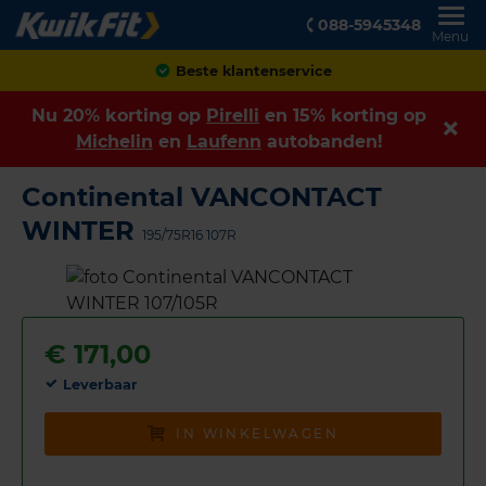
088-5945348
Menu
Beste klantenservice
Nu 20% korting op
Pirelli
en 15% korting op
Michelin
en
Laufenn
autobanden!
Continental VANCONTACT
WINTER
195/75R16 107R
€
171,00
Leverbaar
IN WINKELWAGEN