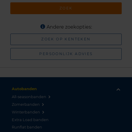
ZOEK
Andere zoekopties:
ZOEK OP KENTEKEN
PERSOONLIJK ADVIES
Autobanden
All-seasonbanden
Zomerbanden
Winterbanden
Extra Load banden
Runflat banden