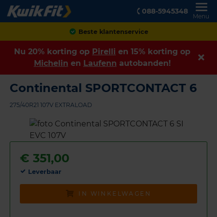
088-5945348
Menu
Beste klantenservice
Nu 20% korting op
Pirelli
en 15% korting op
Michelin
en
Laufenn
autobanden!
Continental SPORTCONTACT 6
275/40R21 107V EXTRALOAD
€
351,00
Leverbaar
IN WINKELWAGEN