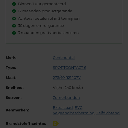
Binnen 1 uur gemonteerd
12 maanden productgarantie
Achteraf betalen of in 3 termijnen
30 dagen omruilgarantie
3 maanden gratis herbalanceren
Merk:
Continental
Type:
SPORTCONTACT 6
Maat:
275/40 R21 107V
Snelheid:
V (t/m 240 km/u)
Seizoen:
Zomerbanden
Extra Load
,
EVC
,
Kenmerken:
Velgrandbescherming
,
Zelfdichtend
Brandstofefficiëntie:
C