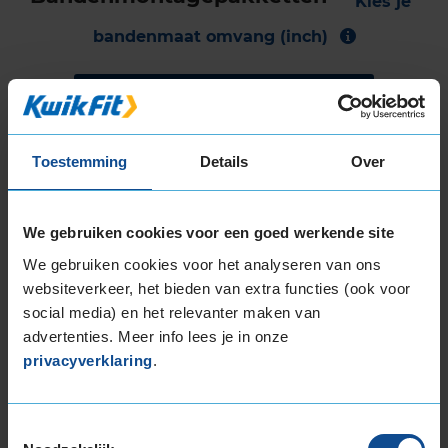
Kies je
bandenmaat omvang (inch)
Toestemming
Details
Over
Montage Veilig & Zeker
€ 40,-
Per band
We gebruiken cookies voor een goed werkende site
We gebruiken cookies voor het analyseren van ons
Montage
M
websiteverkeer, het bieden van extra functies (ook voor
Balanceren
B
social media) en het relevanter maken van
Ventiel of TPMS service
Ve
advertenties. Meer info lees je in onze
privacyverklaring
.
Stikstof
St
Bandengarantieplan
B
Toestemmingsselectie