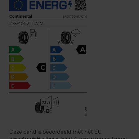
Continental
SPORTCONTACT 6
275/40R21 107 V
A
C
73
B
A
C
Deze band is beoordeeld met het EU