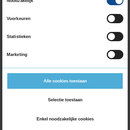
Noodzakelijk
Item
Voorkeuren
1
of
3
Statistieken
Marketing
Beschikbare bandenmaten
18-inch banden
235/40R18 95Y EXTRALOAD
Alle cookies toestaan
235/40R18 95Y EXTRALOAD
235/40R18 95Y EXTRALOAD RUNFLAT
245/40R18 97Y EXTRALOAD
Selectie toestaan
245/40R18 97Y EXTRALOAD
275/40R18 103Y EXTRALOAD
Enkel noodzakelijke cookies
19-inch banden
235/35R19 91Y EXTRALOAD