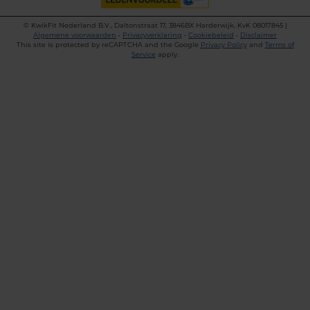
©
KwikFit Nederland B.V., Daltonstraat 17, 3846BX Harderwijk, KvK 08017845 |
Algemene voorwaarden
•
Privacyverklaring
•
Cookiebeleid
•
Disclaimer
This site is protected by reCAPTCHA and the Google
Privacy Policy
and
Terms of
Service
apply.