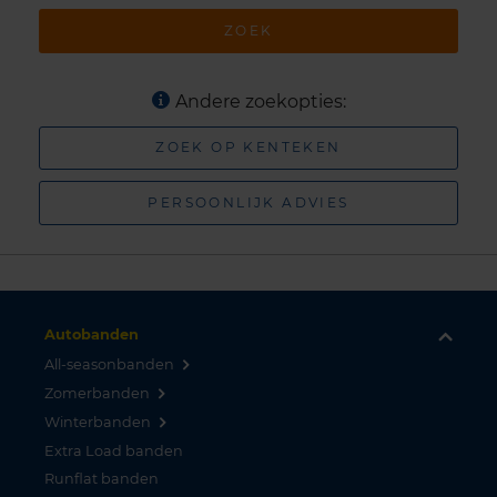
ZOEK
Andere zoekopties:
ZOEK OP KENTEKEN
PERSOONLIJK ADVIES
Autobanden
All-seasonbanden
Zomerbanden
Winterbanden
Extra Load banden
Runflat banden