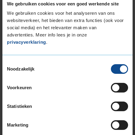
Kies je
We gebruiken cookies voor een goed werkende site
bandenmaat omvang (inch)
We gebruiken cookies voor het analyseren van ons
websiteverkeer, het bieden van extra functies (ook voor
social media) en het relevanter maken van
advertenties. Meer info lees je in onze
privacyverklaring
.
Montage Veilig & Zeker
€ 40,-
Toestemmingsselectie
Per band
Noodzakelijk
Montage
M
Voorkeuren
Balanceren
B
Ventiel of TPMS service
Ve
Statistieken
Stikstof
St
Bandengarantieplan
B
Marketing