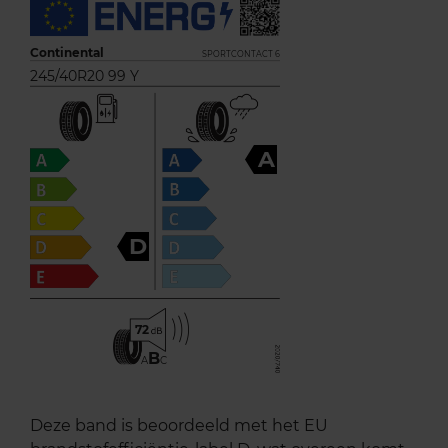
Continental
SPORTCONTACT 6
245/40R20 99 Y
A
D
72
B
A
C
Deze band is beoordeeld met het EU