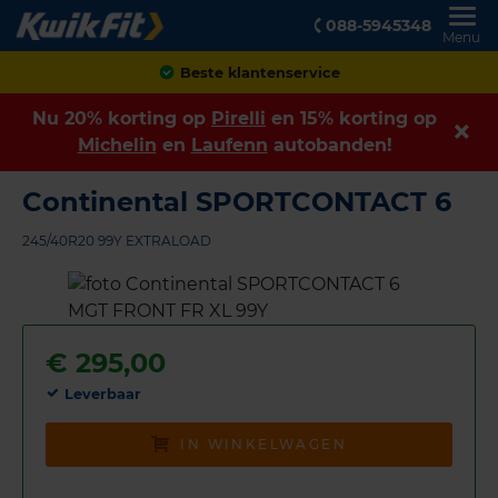
088-5945348
Menu
Achteraf betalen
Nu 20% korting op
Pirelli
en 15% korting op
Michelin
en
Laufenn
autobanden!
Continental SPORTCONTACT 6
245/40R20 99Y EXTRALOAD
€
295,00
Leverbaar
IN WINKELWAGEN