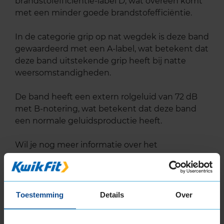
brandstofefficiëntie-label D, wat overeen komt
met een minder goede brandstofefficiëntie.
In de categorie grip op nat wegdek is deze band
gewaardeerd met een A-label, wat betekent dat
deze band uitstekende grip heeft bij natte
weersomstandigheden.
De band heeft een extern rolgeluid van 72 dB
met B-notering, wat betekent dat deze band
een normale geluidsproductie heeft.
Wil je nog meer informatie over het
bandenlabel van deze band, klik dan
hier
Toestemming
Details
Over
Bandenmontagepakketten