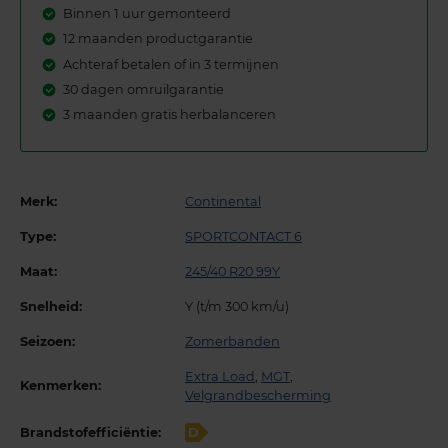
Binnen 1 uur gemonteerd
12 maanden productgarantie
Achteraf betalen of in 3 termijnen
30 dagen omruilgarantie
3 maanden gratis herbalanceren
Merk:
Continental
Type:
SPORTCONTACT 6
Maat:
245/40 R20 99Y
Snelheid:
Y (t/m 300 km/u)
Seizoen:
Zomerbanden
Extra Load
,
MGT
,
Kenmerken:
Velgrandbescherming
Brandstofefficiëntie:
D