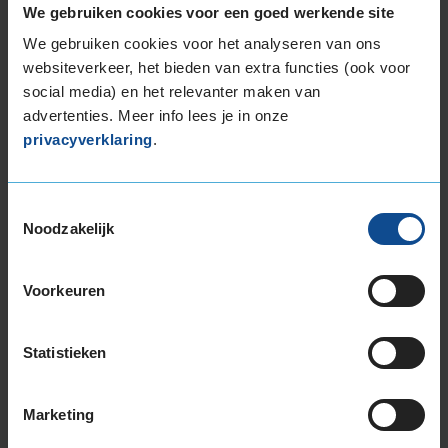
Kies je
We gebruiken cookies voor een goed werkende site
bandenmaat omvang (inch)
We gebruiken cookies voor het analyseren van ons
websiteverkeer, het bieden van extra functies (ook voor
social media) en het relevanter maken van
advertenties. Meer info lees je in onze
privacyverklaring
.
Montage Veilig & Zeker
€ 40,-
Toestemmingsselectie
Per band
Noodzakelijk
Montage
M
Voorkeuren
Balanceren
B
Ventiel of TPMS service
Ve
Statistieken
Stikstof
St
Bandengarantieplan
B
Marketing