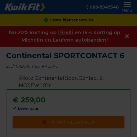
088-5945348
Menu
Achteraf betalen
Nu 20% korting op
Pirelli
en 15% korting op
Michelin
en
Laufenn
autobanden!
Continental SPORTCONTACT 6
255/40R20 101Y EXTRALOAD
€
259,00
Leverbaar
IN WINKELWAGEN