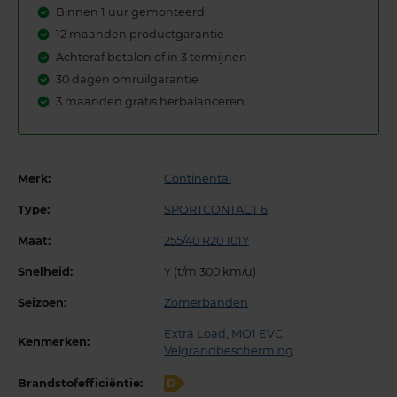
Binnen 1 uur gemonteerd
12 maanden productgarantie
Achteraf betalen of in 3 termijnen
30 dagen omruilgarantie
3 maanden gratis herbalanceren
Merk:
Continental
Type:
SPORTCONTACT 6
Maat:
255/40 R20 101Y
Snelheid:
Y (t/m 300 km/u)
Seizoen:
Zomerbanden
Extra Load
,
MO1 EVC
,
Kenmerken:
Velgrandbescherming
Brandstofefficiëntie:
D