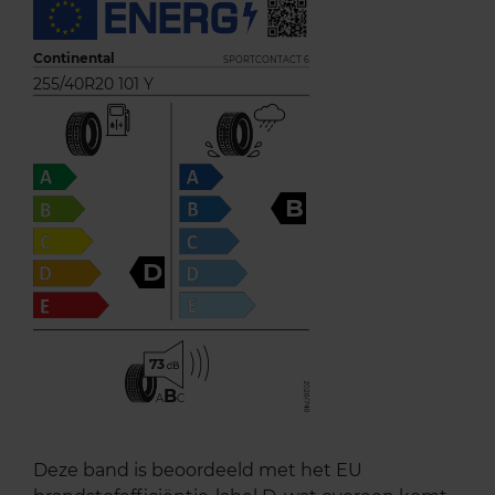
Continental
SPORTCONTACT 6
255/40R20 101 Y
B
D
73
B
A
C
Deze band is beoordeeld met het EU