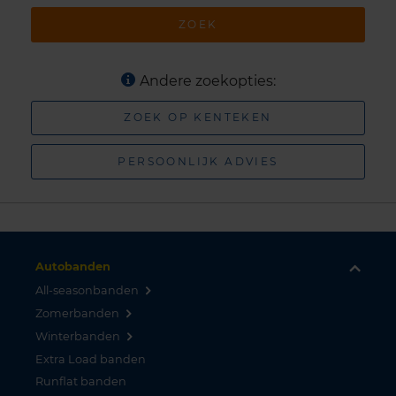
ZOEK
Andere zoekopties:
ZOEK OP KENTEKEN
PERSOONLIJK ADVIES
Autobanden
All-seasonbanden
Zomerbanden
Winterbanden
Extra Load banden
Runflat banden