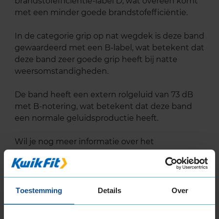
brandstofefficiëntie-label D, wat overeen komt
met een minder goede brandstofefficiëntie.
In de categorie grip op nat wegdek is deze band
gewaardeerd met een B-label, wat betekent dat
deze band zeer goede grip heeft bij natte
weersomstandigheden.
De band heeft een extern rolgeluid van 73 dB
met B-notering, wat betekent dat deze band
een normale geluidsproductie heeft.
Wil je nog meer informatie over het
bandenlabel van deze band, klik dan
hier
Toestemming
Details
Over
Bandenmontagepakketten