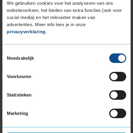
We gebruiken cookies voor het analyseren van ons
websiteverkeer, het bieden van extra functies (ook voor
social media) en het relevanter maken van
advertenties. Meer info lees je in onze
privacyverklaring
.
Montage Veilig & Zeker
€ 40,-
Per band
Toestemmingsselectie
Noodzakelijk
Montage
M
Balanceren
B
Voorkeuren
Ventiel of TPMS service
Ve
Stikstof
St
Statistieken
Bandengarantieplan
B
Marketing
Item