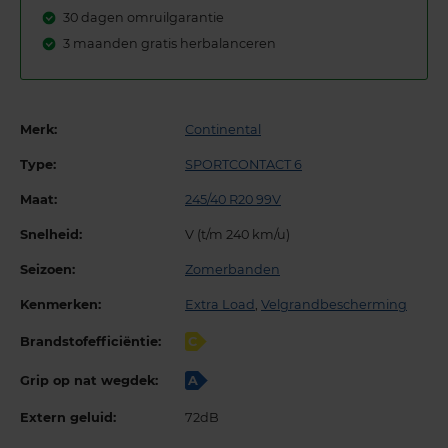
30 dagen omruilgarantie
3 maanden gratis herbalanceren
Merk:
Continental
Type:
SPORTCONTACT 6
Maat:
245/40 R20 99V
Snelheid:
V (t/m 240 km/u)
Seizoen:
Zomerbanden
Kenmerken:
Extra Load
,
Velgrandbescherming
Brandstofefficiëntie:
C
Grip op nat wegdek:
A
Extern geluid:
72dB