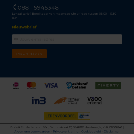
088 - 5945348
Lokaal tarief. Bereikbaar van maandag t/m vrijdag tussen 08.00 - 17.30
uur.
Nieuwsbrief
INSCHRIJVEN
©
KwikFit Nederland B.V., Daltonstraat 17, 3846BX Harderwijk, KvK 08017845 |
Algemene voorwaarden
•
Privacyverklaring
•
Cookiebeleid
•
Disclaimer