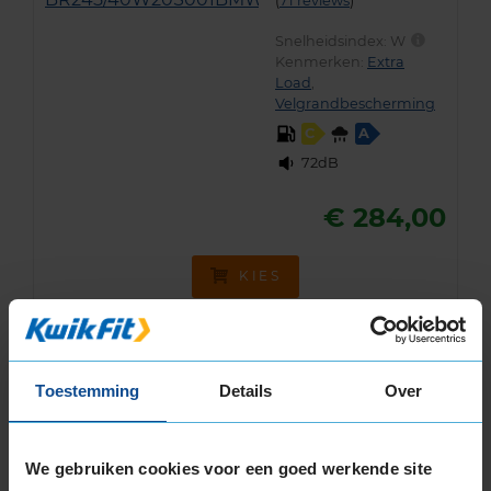
(
71 reviews
)
Snelheidsindex:
W
Kenmerken:
Extra
Load
,
Velgrandbescherming
C
A
72dB
€ 284,00
KIES
Toestemming
Details
Over
Bandenmontagepakketten
Kies je
bandenmaat omvang (inch)
We gebruiken cookies voor een goed werkende site