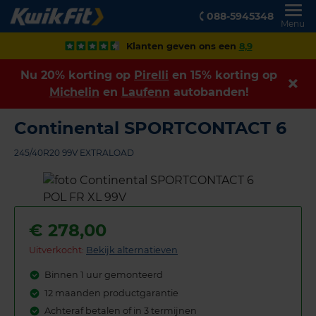
088-5945348
Menu
Klanten geven ons een
8,9
Nu 20% korting op
Pirelli
en 15% korting op
Michelin
en
Laufenn
autobanden!
Continental SPORTCONTACT 6
245/40R20 99V EXTRALOAD
€
278,00
Uitverkocht:
Bekijk alternatieven
Binnen 1 uur gemonteerd
12 maanden productgarantie
Achteraf betalen of in 3 termijnen