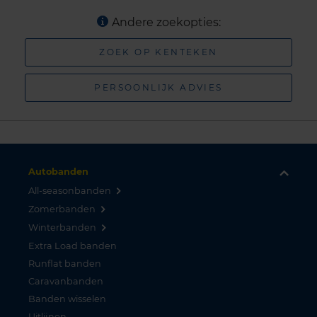
Andere zoekopties:
ZOEK OP KENTEKEN
PERSOONLIJK ADVIES
Autobanden
All-seasonbanden
Zomerbanden
Winterbanden
Extra Load banden
Runflat banden
Caravanbanden
Banden wisselen
Uitlijnen