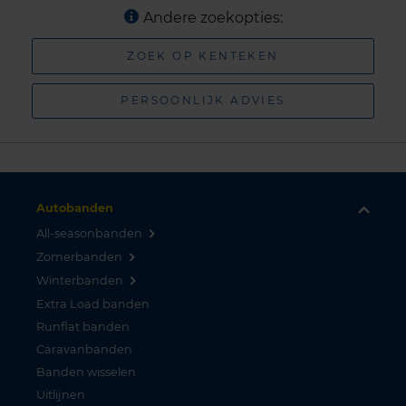
Andere zoekopties:
ZOEK OP KENTEKEN
PERSOONLIJK ADVIES
Autobanden
All-seasonbanden
Zomerbanden
Winterbanden
Extra Load banden
Runflat banden
Caravanbanden
Banden wisselen
Uitlijnen