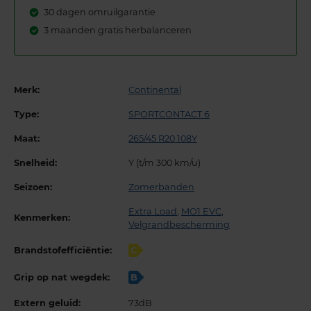
30 dagen omruilgarantie
3 maanden gratis herbalanceren
Merk:
Continental
Type:
SPORTCONTACT 6
Maat:
265/45 R20 108Y
Snelheid:
Y (t/m 300 km/u)
Seizoen:
Zomerbanden
Extra Load
,
MO1 EVC
,
Kenmerken:
Velgrandbescherming
Brandstofefficiëntie:
C
Grip op nat wegdek:
B
Extern geluid:
73dB