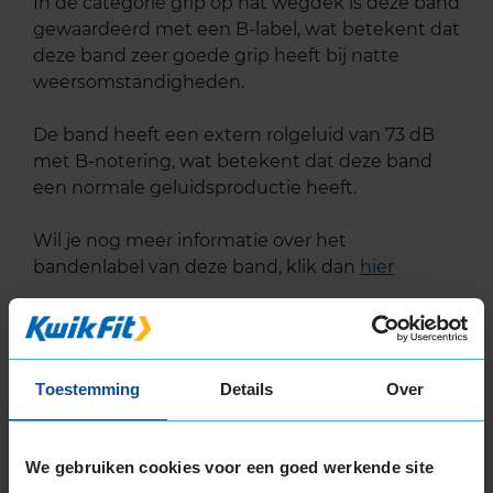
In de categorie grip op nat wegdek is deze band
gewaardeerd met een B-label, wat betekent dat
deze band zeer goede grip heeft bij natte
weersomstandigheden.
De band heeft een extern rolgeluid van 73 dB
met B-notering, wat betekent dat deze band
een normale geluidsproductie heeft.
Wil je nog meer informatie over het
bandenlabel van deze band, klik dan
hier
Toestemming
Details
Over
Bandenmontagepakketten
Kies je
bandenmaat omvang (inch)
We gebruiken cookies voor een goed werkende site