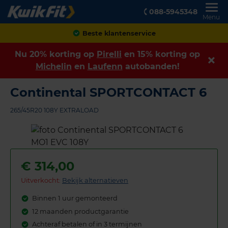
088-5945348
Menu
Achteraf betalen
Nu 20% korting op
Pirelli
en 15% korting op
Michelin
en
Laufenn
autobanden!
Continental SPORTCONTACT 6
265/45R20 108Y EXTRALOAD
€
314,00
Uitverkocht:
Bekijk alternatieven
Binnen 1 uur gemonteerd
12 maanden productgarantie
Achteraf betalen of in 3 termijnen