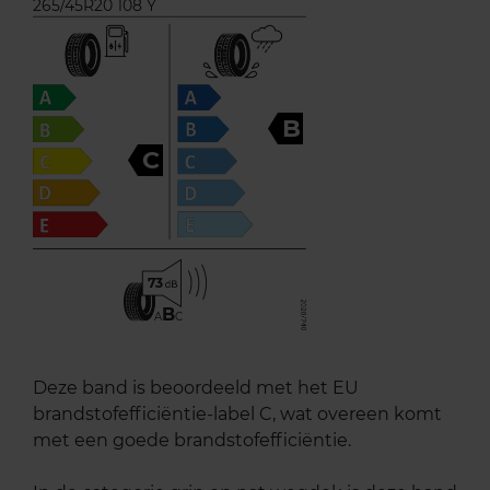
265/45R20 108 Y
B
C
73
B
A
C
Deze band is beoordeeld met het EU
brandstofefficiëntie-label C, wat overeen komt
met een goede brandstofefficiëntie.