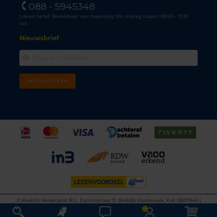
088 - 5945348
Lokaal tarief. Bereikbaar van maandag t/m vrijdag tussen 08.00 - 17.30
uur.
Nieuwsbrief
INSCHRIJVEN
©
KwikFit Nederland B.V., Daltonstraat 17, 3846BX Harderwijk, KvK 08017845 |
Algemene voorwaarden
•
Privacyverklaring
•
Cookiebeleid
•
Disclaimer
This site is protected by reCAPTCHA and the Google
Privacy Policy
and
Terms of