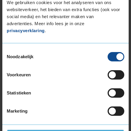
We gebruiken cookies voor het analyseren van ons
websiteverkeer, het bieden van extra functies (ook voor
social media) en het relevanter maken van
advertenties. Meer info lees je in onze
Montage Veilig & Zeker
privacyverklaring
.
€ 40,-
Per band
Toestemmingsselectie
Noodzakelijk
Montage
M
Balanceren
B
Voorkeuren
Ventiel of TPMS service
Ve
Stikstof
St
Statistieken
Bandengarantieplan
B
Marketing
Item