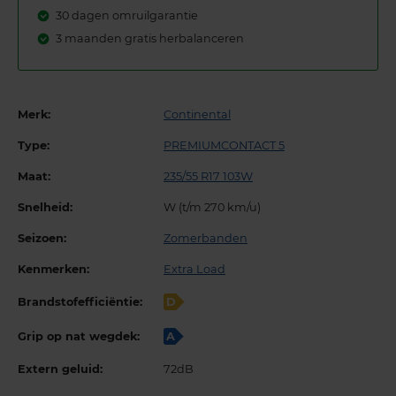
30 dagen omruilgarantie
3 maanden gratis herbalanceren
Merk:
Continental
Type:
PREMIUMCONTACT 5
Maat:
235/55 R17 103W
Snelheid:
W (t/m 270 km/u)
Seizoen:
Zomerbanden
Kenmerken:
Extra Load
Brandstofefficiëntie:
D
Grip op nat wegdek:
A
Extern geluid:
72dB