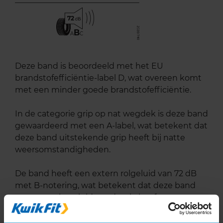
72
B
A
C
Deze band is beoordeeld met het EU
brandstofefficiëntie-label D, wat overeen komt
met een minder goede brandstofefficiëntie.
In de categorie grip op nat wegdek is deze band
gewaardeerd met een A-label, wat betekent dat
deze band uitstekende grip heeft bij natte
weersomstandigheden.
De band heeft een extern rolgeluid van 72 dB
met B-notering, wat betekent dat deze band
een normale geluidsproductie heeft.
Wil je nog meer informatie over het