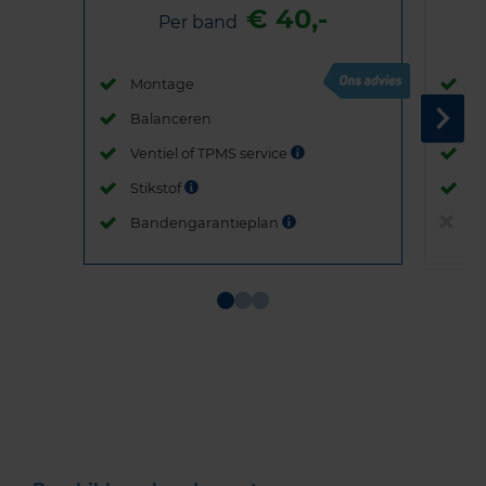
€ 40,-
Per band
Montage
M
Balanceren
B
Ventiel of TPMS service
Ve
Stikstof
St
Bandengarantieplan
B
Item
1
of
3