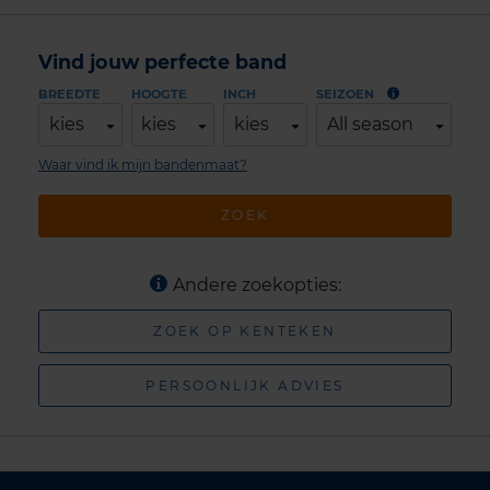
Vind jouw perfecte band
BREEDTE
HOOGTE
INCH
SEIZOEN
kies
kies
kies
All season
Waar vind ik mijn bandenmaat?
ZOEK
Andere zoekopties:
ZOEK OP KENTEKEN
PERSOONLIJK ADVIES