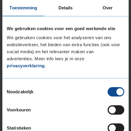
bandenlabel van deze band, klik dan
hier
Toestemming
Details
Over
We gebruiken cookies voor een goed werkende site
Alternatief voor deze band
We gebruiken cookies voor het analyseren van ons
A-merk alternatief
websiteverkeer, het bieden van extra functies (ook voor
Bridgestone TURANZA 6
social media) en het relevanter maken van
Zomerband
235/55 R17 103Y
advertenties. Meer info lees je in onze
privacyverklaring
.
(
288 reviews
)
Snelheidsindex:
Y
Toestemmingsselectie
Kenmerken:
Extra Load
Noodzakelijk
70dB
B
A
€ 180,00
Voorkeuren
KIES
Statistieken