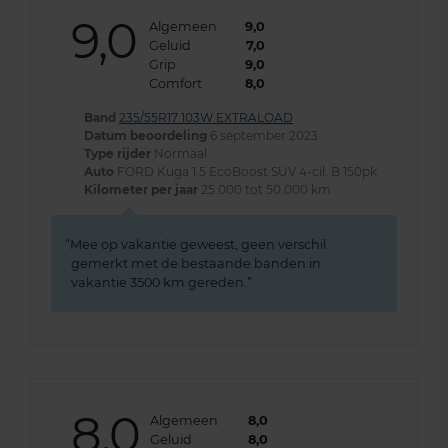
9,0
Algemeen
9,0
Geluid
7,0
Grip
9,0
Comfort
8,0
Band
235/55R17 103W EXTRALOAD
Datum beoordeling
6 september 2023
Type rijder
Normaal
Auto
FORD Kuga 1.5 EcoBoost SUV 4-cil. B 150pk
Kilometer per jaar
25.000 tot 50.000 km
Mee op vakantie geweest, geen verschil
gemerkt met de bestaande banden.in
vakantie 3500 km gereden.
8,0
Algemeen
8,0
Geluid
8,0