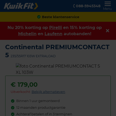
088-5945348
Menu
Achteraf betalen
Nu 20% korting op
Pirelli
en 15% korting op
Michelin
en
Laufenn
autobanden!
Continental PREMIUMCONTACT
5
235/55R17 103W EXTRALOAD
€
179,00
Uitverkocht:
Bekijk alternatieven
Binnen 1 uur gemonteerd
12 maanden productgarantie
Achteraf betalen of in 3 termijnen