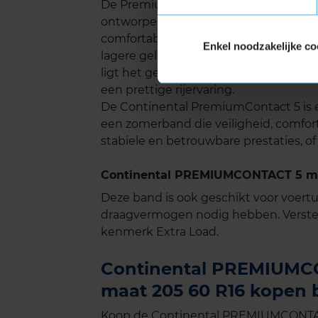
De PremiumContact 5 scoort ook goed 
ontworpen dat het rolgeluid aanzienli
comfortabele en stille rijervaring. Dit 
Enkel noodzakelijke co
lagere geluid helpt om vermoeidheid
ligt het geluidsniveau van deze band 
een prettige rijervaring.
De Continental PremiumContact 5 is e
een zomerband die veiligheid, comfo
stabiele en betrouwbare prestaties, of
Continental PREMIUMCONTACT 5 met
Deze band is ook geschikt voor voer
draagvermogen nodig hebben. Verste
kenmerk Extra Load.
Continental PREMIUMCO
maat 205 60 R16 kopen b
Koop de Continental PREMIUMCONTACT