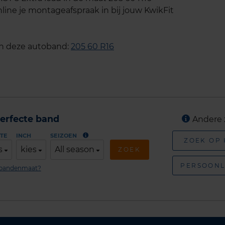
line je montageafspraak in bij jouw KwikFit
an deze autoband:
205 60 R16
erfecte band
Andere 
TE
INCH
SEIZOEN
ZOEK OP
s
kies
All season
ZOEK
PERSOONL
n bandenmaat?