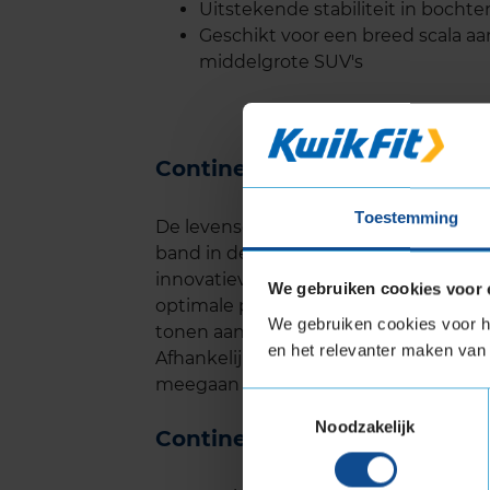
Uitstekende stabiliteit in bocht
Geschikt voor een breed scala aa
middelgrote SUV's
Continental PremiumContact
Toestemming
De levensduur van de Continental P
band in deze klasse. Dankzij de geav
innovatieve profiel slijt de band geli
We gebruiken cookies voor 
optimale prestaties. Tests van onafh
We gebruiken cookies voor he
tonen aan dat deze band bovengemidde
en het relevanter maken van 
Afhankelijk van je rijstijl en de oms
meegaan voordat vervanging nodig is
Toestemmingsselectie
Noodzakelijk
Continental PremiumContact