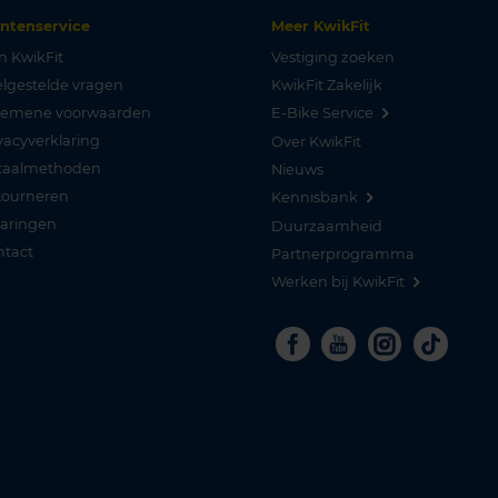
antenservice
Meer KwikFit
n KwikFit
Vestiging zoeken
lgestelde vragen
KwikFit Zakelijk
gemene voorwaarden
E-Bike Service
vacyverklaring
Over KwikFit
taalmethoden
Nieuws
tourneren
Kennisbank
varingen
Duurzaamheid
ntact
Partnerprogramma
Werken bij KwikFit
Facebook
Youtube
Instagra
Tikto