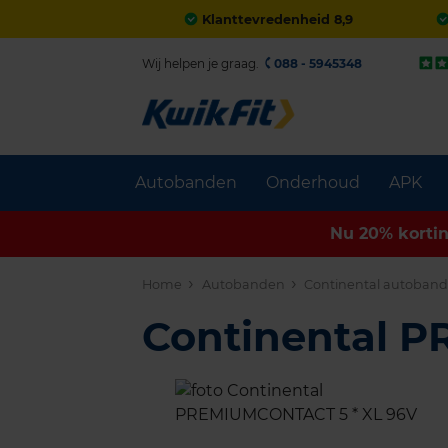
Klanttevredenheid 8,9
Wij helpen je graag.
088 - 5945348
Autobanden
Onderhoud
APK
Nu 20% korti
Home
Autobanden
Continental autoban
Continental 