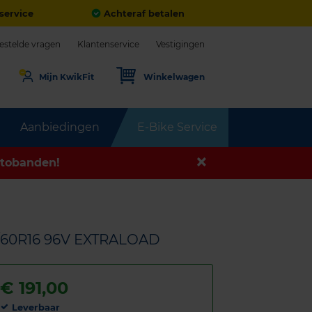
service
Achteraf betalen
estelde vragen
Klantenservice
Vestigingen
Mijn KwikFit
Winkelwagen
Aanbiedingen
E-Bike Service
tobanden!
/60R16 96V EXTRALOAD
€
191,00
Leverbaar