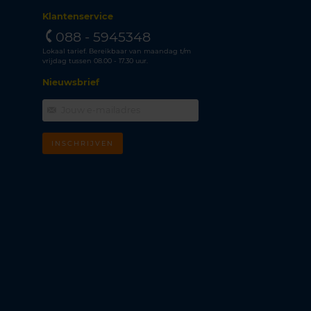
Klantenservice
088 - 5945348
Lokaal tarief. Bereikbaar van maandag t/m
vrijdag tussen 08.00 - 17.30 uur.
Nieuwsbrief
INSCHRIJVEN
m
k