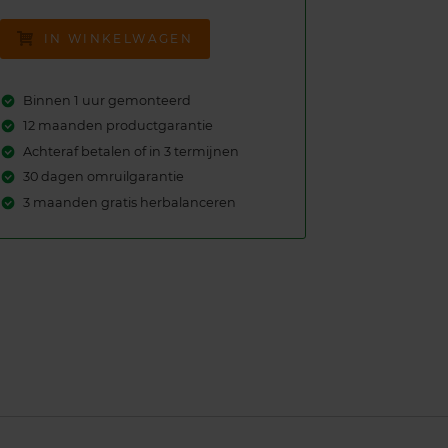
IN WINKELWAGEN
Binnen 1 uur gemonteerd
12 maanden productgarantie
Achteraf betalen of in 3 termijnen
30 dagen omruilgarantie
3 maanden gratis herbalanceren