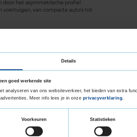
en door het asymmetrische profiel
n voertuigen, van compacte auto's tot
 5 levensduur
Details
remiumContact 5 is indrukwekkend voor een
anceerde rubbersamenstelling en het
jkmatig, waardoor je langer kunt genieten van
een goed werkende site
ankelijke organisaties zoals de ANWB en ADAC
t analyseren van ons websiteverkeer, het bieden van extra func
ld presteert als het gaat om slijtvastheid.
advertenties. Meer info lees je in onze
privacyverklaring
.
tandigheden kan de band duizenden kilometers
.
Voorkeuren
Statistieken
 5 geluid