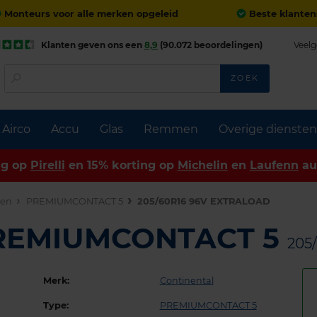
Monteurs voor alle merken opgeleid
Beste klanten
Klanten geven ons een
8,9
(90.072 beoordelingen)
Veelg
ZOEK
Airco
Accu
Glas
Remmen
Overige diensten
ng op
Pirelli
en 15% korting op
Michelin
en
Laufenn
au
den
PREMIUMCONTACT 5
205/60R16 96V EXTRALOAD
PREMIUMCONTACT 5
205
Merk:
Continental
Type:
PREMIUMCONTACT 5