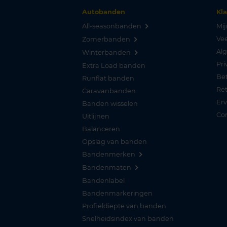
Autobanden
Kl
All-seasonbanden
Mij
Vee
Zomerbanden
Al
Winterbanden
Pri
Extra Load banden
Be
Runflat banden
Re
Caravanbanden
Er
Banden wisselen
Co
Uitlijnen
Balanceren
Opslag van banden
Bandenmerken
Bandenmaten
Bandenlabel
Bandenmarkeringen
Profieldiepte van banden
Snelheidsindex van banden