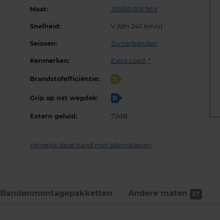
Maat:
205/60 R16 96V
Snelheid:
V (t/m 240 km/u)
Seizoen:
Zomerbanden
Kenmerken:
Extra Load
,
*
Brandstofefficiëntie:
B
Grip op nat wegdek:
B
Extern geluid:
72dB
Vergelijk deze band met alternatieven
Bandenmontage­pakketten
Andere maten
27