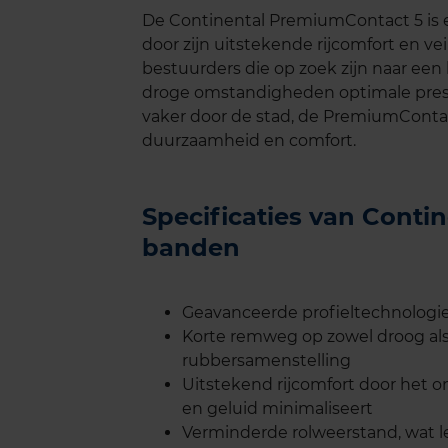
De Continental PremiumContact 5 is 
door zijn uitstekende rijcomfort en ve
bestuurders die op zoek zijn naar een
droge omstandigheden optimale prestat
vaker door de stad, de PremiumContac
duurzaamheid en comfort.
Specificaties van Cont
banden
Geavanceerde profieltechnologie
Korte remweg op zowel droog als
rubbersamenstelling
Uitstekend rijcomfort door het 
en geluid minimaliseert
Verminderde rolweerstand, wat le