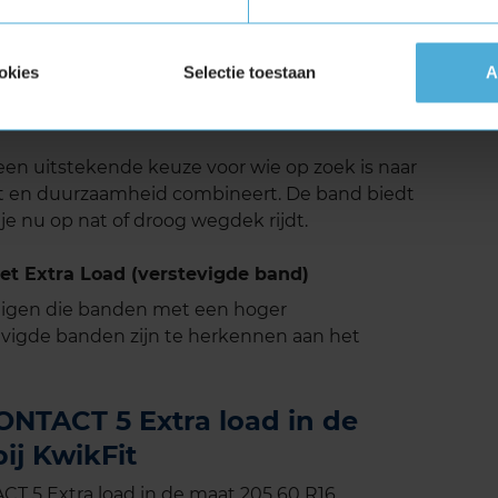
op het gebied van geluid. Het loopvlak is zo
jk wordt verminderd, wat bijdraagt aan een
is vooral merkbaar op langere ritten, waar het
okies
Selectie toestaan
A
 tegen te gaan. Volgens de EU-geluidsnormen
op een zeer acceptabel niveau, wat bijdraagt aan
en uitstekende keuze voor wie op zoek is naar
rt en duurzaamheid combineert. De band biedt
 je nu op nat of droog wegdek rijdt.
 Extra Load (verstevigde band)
tuigen die banden met een hoger
vigde banden zijn te herkennen aan het
NTACT 5 Extra load in de
ij KwikFit
 5 Extra load in de maat 205 60 R16