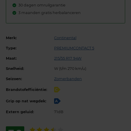
30 dagen omruilgarantie
3 maanden gratis herbalanceren
Merk:
Continental
Type:
PREMIUMCONTACT 5
Maat:
215/55 R17 94W
Snelheid:
W (t/m 270 km/u)
Seizoen:
Zomerbanden
Brandstofefficiëntie:
C
Grip op nat wegdek:
A
Extern geluid:
71dB