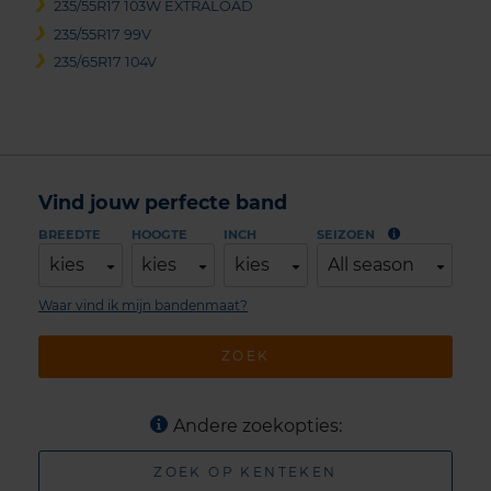
235/55R17 103W EXTRALOAD
235/55R17 99V
235/65R17 104V
Vind jouw perfecte band
BREEDTE
HOOGTE
INCH
SEIZOEN
kies
kies
kies
All season
Waar vind ik mijn bandenmaat?
ZOEK
Andere zoekopties:
ZOEK OP KENTEKEN