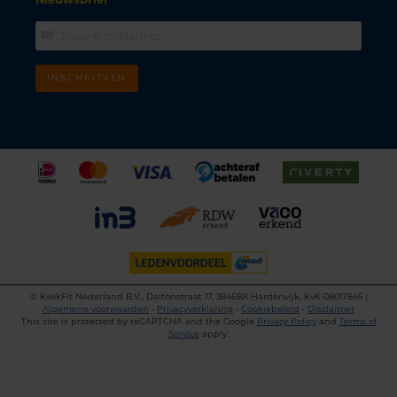
INSCHRIJVEN
©
KwikFit Nederland B.V., Daltonstraat 17, 3846BX Harderwijk, KvK 08017845 |
Algemene voorwaarden
•
Privacyverklaring
•
Cookiebeleid
•
Disclaimer
This site is protected by reCAPTCHA and the Google
Privacy Policy
and
Terms of
Service
apply.