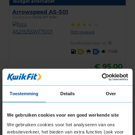
Budget alternatief
Arrowspeed AS-S01
Zomerband
215/55 R17 94W
(
169 reviews
)
Snelheidsindex:
W
71dB
B
B
€ 95,00
KIES
Toestemming
Details
Over
We gebruiken cookies voor een goed werkende site
Klantbeoordelingen
We gebruiken cookies voor het analyseren van ons
websiteverkeer, het bieden van extra functies (ook voor