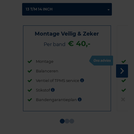
Montage Veilig & Zeker
€ 40,-
Per band
Montage
M
Balanceren
B
Ventiel of TPMS service
Ve
Stikstof
St
Bandengarantieplan
B
Item