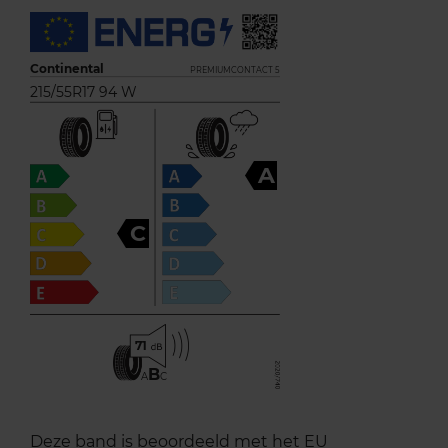
Continental
PREMIUMCONTACT 5
215/55R17 94 W
A
C
71
B
A
C
Deze band is beoordeeld met het EU