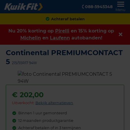
088-5945348
Menu
Achteraf betalen
Nu 20% korting op
Pirelli
en 15% korting op
Michelin
en
Laufenn
autobanden!
Continental PREMIUMCONTACT
5
215/55R17 94W
€
202,00
Uitverkocht:
Bekijk alternatieven
Binnen 1 uur gemonteerd
12 maanden productgarantie
Achteraf betalen of in 3 termijnen