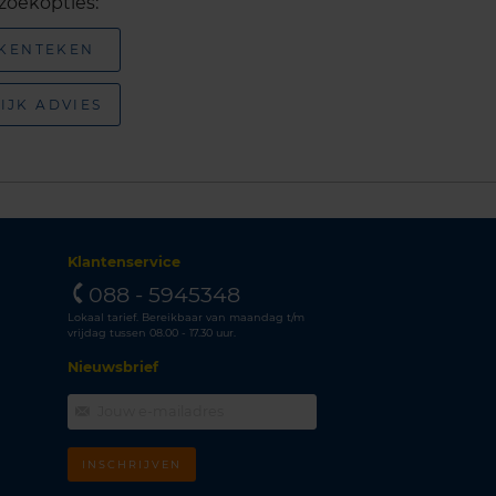
zoekopties:
 KENTEKEN
IJK ADVIES
Klantenservice
088 - 5945348
Lokaal tarief. Bereikbaar van maandag t/m
vrijdag tussen 08.00 - 17.30 uur.
Nieuwsbrief
INSCHRIJVEN