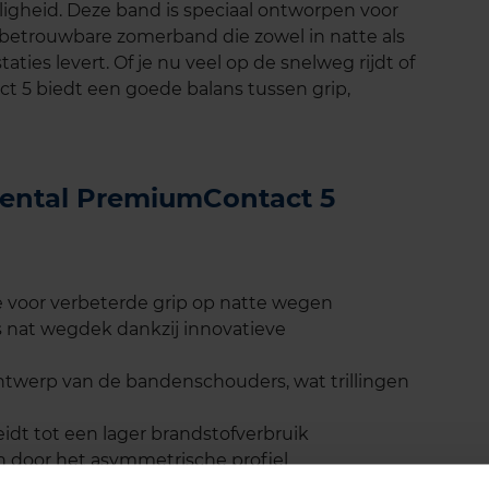
iligheid. Deze band is speciaal ontworpen voor
 betrouwbare zomerband die zowel in natte als
ies levert. Of je nu veel op de snelweg rijdt of
t 5 biedt een goede balans tussen grip,
inental PremiumContact 5
 voor verbeterde grip op natte wegen
 nat wegdek dankzij innovatieve
ontwerp van de bandenschouders, wat trillingen
idt tot een lager brandstofverbruik
en door het asymmetrische profiel
n voertuigen, van compacte auto's tot