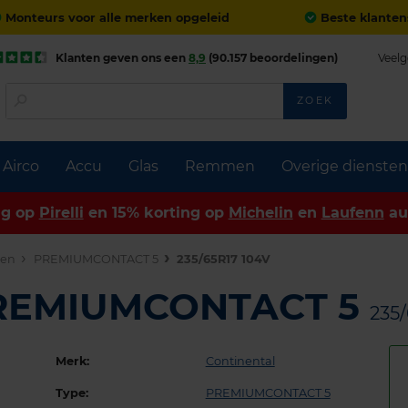
Monteurs voor alle merken opgeleid
Beste klanten
Klanten geven ons een
8,9
(90.157 beoordelingen)
Veelg
ZOEK
Airco
Accu
Glas
Remmen
Overige diensten
ng op
Pirelli
en 15% korting op
Michelin
en
Laufenn
au
den
PREMIUMCONTACT 5
235/65R17 104V
PREMIUMCONTACT 5
235/
Merk:
Continental
Type:
PREMIUMCONTACT 5