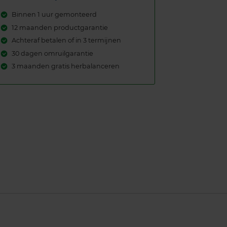
Binnen 1 uur gemonteerd
12 maanden productgarantie
Achteraf betalen of in 3 termijnen
30 dagen omruilgarantie
3 maanden gratis herbalanceren