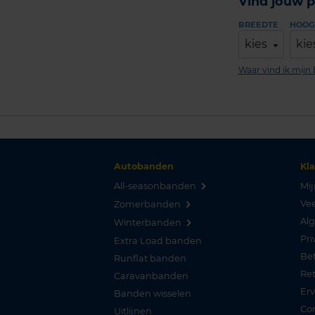
Vind jouw p
BREEDTE
HOOG
kies
kie
Waar vind ik mij
Autobanden
Kl
All-seasonbanden
Mij
Vee
Zomerbanden
Al
Winterbanden
Pri
Extra Load banden
Be
Runflat banden
Re
Caravanbanden
Er
Banden wisselen
Co
Uitlijnen