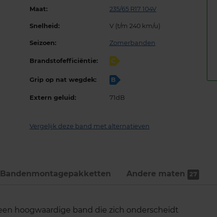
Maat:
235/65 R17 104V
Snelheid:
V (t/m 240 km/u)
Seizoen:
Zomerbanden
Brandstofefficiëntie:
C
Grip op nat wegdek:
B
Extern geluid:
71dB
Vergelijk deze band met alternatieven
Bandenmontage­pakketten
Andere maten
27
een hoogwaardige band die zich onderscheidt