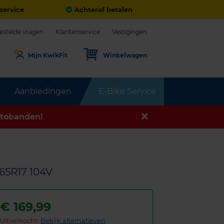
service
Achteraf betalen
estelde vragen
Klantenservice
Vestigingen
Mijn KwikFit
Winkelwagen
Aanbiedingen
E-Bike Service
tobanden!
65R17 104V
€
169,99
Uitverkocht:
Bekijk alternatieven