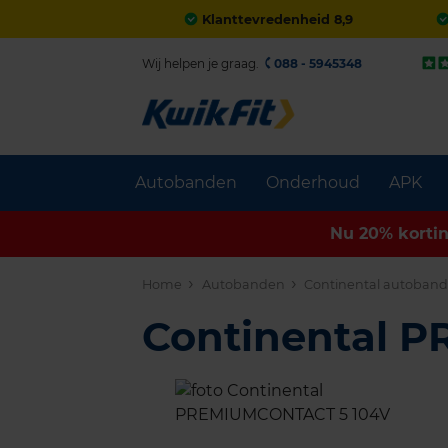
Klanttevredenheid 8,9
Wij helpen je graag.
088 - 5945348
Autobanden
Onderhoud
APK
Nu 20% korti
Home
Autobanden
Continental autoban
Continental 