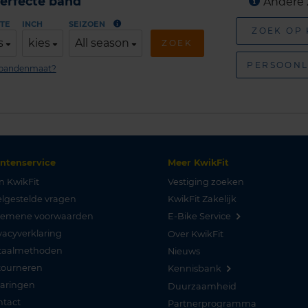
erfecte band
Andere 
TE
INCH
SEIZOEN
ZOEK OP
s
kies
All season
ZOEK
PERSOONL
n bandenmaat?
antenservice
Meer KwikFit
n KwikFit
Vestiging zoeken
lgestelde vragen
KwikFit Zakelijk
gemene voorwaarden
E-Bike Service
vacyverklaring
Over KwikFit
taalmethoden
Nieuws
tourneren
Kennisbank
varingen
Duurzaamheid
ntact
Partnerprogramma