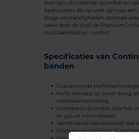
door zijn uitstekende rijcomfort en ve
bestuurders die op zoek zijn naar een
droge omstandigheden optimale prestat
vaker door de stad, de PremiumContac
duurzaamheid en comfort.
Specificaties van Cont
banden
Geavanceerde profieltechnologie
Korte remweg op zowel droog als
rubbersamenstelling
Uitstekend rijcomfort door het 
en geluid minimaliseert
Verminderde rolweerstand, wat le
Uitstekende stabiliteit in bocht
Geschikt voor een breed scala aa