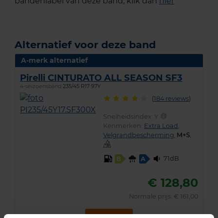
bandenlabel van deze band, klik dan
hier
Alternatief voor deze band
A-merk alternatief
Pirelli CINTURATO ALL SEASON SF3
4-seizoensband
235/45 R17 97Y
(
184 reviews
)
Snelheidsindex:
Y
Kenmerken:
Extra Load
,
Velgrandbescherming
,
,
71dB
B
A
€ 128,80
Normale prijs: € 161,00