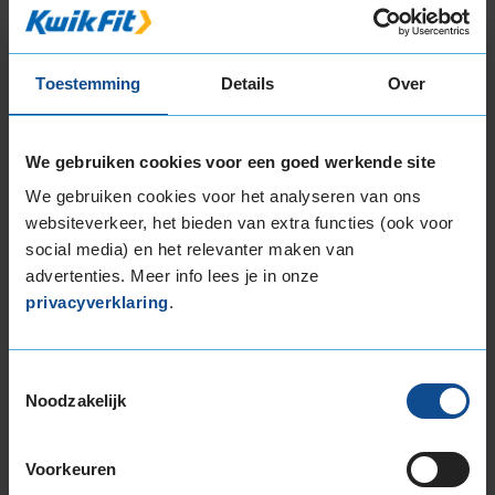
KIES
Toestemming
Details
Over
Klantbeoordelingen
We gebruiken cookies voor een goed werkende site
We gebruiken cookies voor het analyseren van ons
9,0
websiteverkeer, het bieden van extra functies (ook voor
Algemeen
9,0
Geluid
8,0
social media) en het relevanter maken van
Grip
9,0
advertenties. Meer info lees je in onze
Comfort
8,0
privacyverklaring
.
Band
235/45R17 97Y EXTRALOAD
Datum beoordeling
10 november 2023
Type rijder
Normaal
Toestemmingsselectie
Auto
FORD Mondeo 2.0 HB 4-cil. B 145pk
Noodzakelijk
Kilometer per jaar
25.000 tot 50.000 km
Ben tevreden over de banden goeie
Voorkeuren
wegligging ook tijdens regen en door plassen