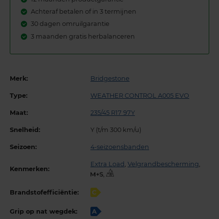
Achteraf betalen of in 3 termijnen
30 dagen omruilgarantie
3 maanden gratis herbalanceren
Merk:
Bridgestone
Type:
WEATHER CONTROL A005 EVO
Maat:
235/45 R17 97Y
Snelheid:
Y (t/m 300 km/u)
Seizoen:
4-seizoensbanden
Extra Load
,
Velgrandbescherming
,
Kenmerken:
,
Brandstofefficiëntie:
C
Grip op nat wegdek:
A