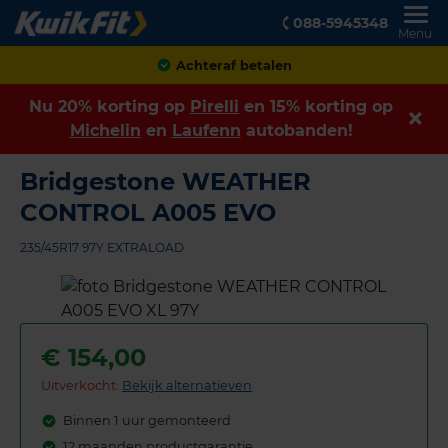
088-5945348
Menu
Klanten geven ons een
8,9
Nu 20% korting op
Pirelli
en 15% korting op
Michelin
en
Laufenn
autobanden!
Bridgestone WEATHER
CONTROL A005 EVO
235/45R17 97Y EXTRALOAD
€
154,00
Uitverkocht:
Bekijk alternatieven
Binnen 1 uur gemonteerd
12 maanden productgarantie