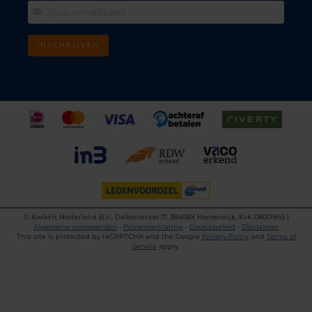
INSCHRIJVEN
©
KwikFit Nederland B.V., Daltonstraat 17, 3846BX Harderwijk, KvK 08017845 |
Algemene voorwaarden
•
Privacyverklaring
•
Cookiebeleid
•
Disclaimer
This site is protected by reCAPTCHA and the Google
Privacy Policy
and
Terms of
Service
apply.