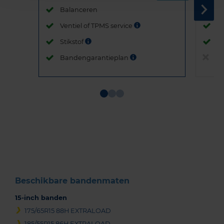
Balanceren
B
Ventiel of TPMS service
Ve
Stikstof
St
Bandengarantieplan
B
Item
1
of
3
Beschikbare bandenmaten
15-inch banden
175/65R15 88H EXTRALOAD
185/55R15 86H EXTRALOAD