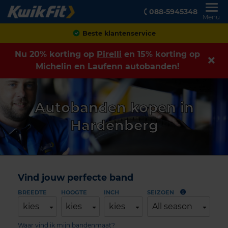
088-5945348
Menu
Beste klantenservice
Nu 20% korting op
Pirelli
en 15% korting op
Michelin
en
Laufenn
autobanden!
Autobanden kopen in
Hardenberg
Vind jouw perfecte band
BREEDTE
HOOGTE
INCH
SEIZOEN
kies
kies
kies
All season
Waar vind ik mijn bandenmaat?