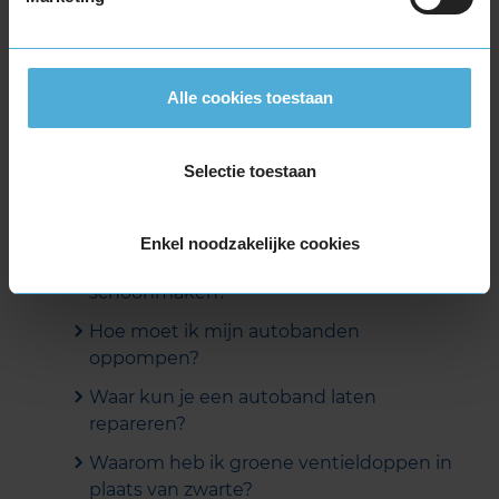
banden?
Kan KwikFit mijn banden opslaan?
Ik wil mijn banden thuis opslaan. Waar
Alle cookies toestaan
moet ik rekening mee houden?
Verkoopt KwikFit ook motorbanden?
Selectie toestaan
Waar kan ik mijn autobanden (laten)
oppompen?
Enkel noodzakelijke cookies
Hoe moet ik mijn banden
schoonmaken?
Hoe moet ik mijn autobanden
oppompen?
Waar kun je een autoband laten
repareren?
Waarom heb ik groene ventieldoppen in
plaats van zwarte?