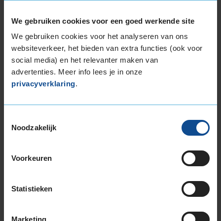
KwikFit?
Hoe kan ik banden in verschillende
We gebruiken cookies voor een goed werkende site
maten bestellen?
We gebruiken cookies voor het analyseren van ons
Hoe kies ik autobanden?
websiteverkeer, het bieden van extra functies (ook voor
social media) en het relevanter maken van
Waarom zijn autobanden soms duur?
advertenties. Meer info lees je in onze
Wat kosten nieuwe autobanden?
privacyverklaring
.
Waar koop je goedkope autobanden?
Uit welke bandenmontagepakketten
Toestemmingsselectie
Noodzakelijk
kan ik kiezen?
Hoe monteer ik mijn autobanden?
Voorkeuren
Na mijn bandenwissel bij KwikFit werd
mij verzocht na 150 kilometer rijden
weer terug te komen om de wielen te
Statistieken
controleren. Waarom is dat?
Wat zijn de kosten voor de opslag van
Marketing