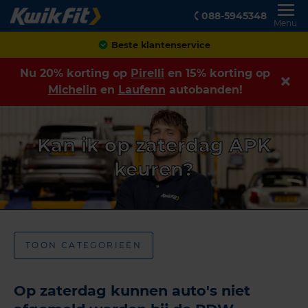
088-5945348
Menu
Beste klantenservice
Nu 20% korting op
Pirelli
en 15% korting op
Michelin
en
Laufenn
autobanden!
Kan ik op zaterdag APK
keuren?
TOON CATEGORIEËN
Op zaterdag kunnen auto's niet