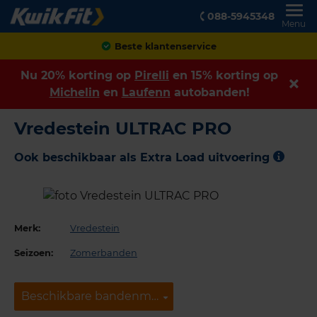
088-5945348
Menu
Beste klantenservice
Nu 20% korting op
Pirelli
en 15% korting op
Michelin
en
Laufenn
autobanden!
Vredestein ULTRAC PRO
Ook beschikbaar als Extra Load uitvoering
Merk:
Vredestein
Seizoen:
Zomerbanden
Beschikbare bandenmaten
Beschikbare bandenmaten