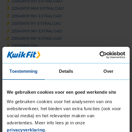
225/40R19 93Y EXTRALOAD
225/45R19 96W EXTRALOAD
225/45R19 96Y EXTRALOAD
235/35R19 91Y EXTRALOAD
235/40R19 96Y EXTRALOAD
235/45R19 99Y EXTRALOAD
235/55R19 101Y
235/55R19 105Y EXTRALOAD
245/35R19 93Y EXTRALOAD
245/35R19 93Y EXTRALOAD
Toestemming
Details
Over
245/40R19 98Y EXTRALOAD
245/45R19 102Y EXTRALOAD
245/45R19 98W
We gebruiken cookies voor een goed werkende site
245/50R19 105W EXTRALOAD
We gebruiken cookies voor het analyseren van ons
255/30R19 91Y EXTRALOAD
websiteverkeer, het bieden van extra functies (ook voor
255/35R19 96Y EXTRALOAD
social media) en het relevanter maken van
255/40R19 100Y EXTRALOAD
advertenties. Meer info lees je in onze
255/45R19 104Y EXTRALOAD
privacyverklaring
.