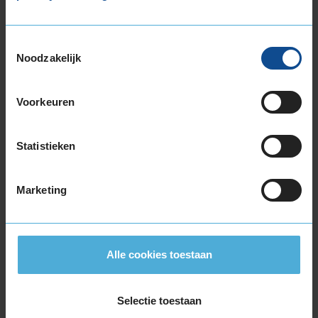
255/50R19 107Y EXTRALOAD
255/55R19 111W EXTRALOAD
Toestemmingsselectie
255/55R19 111W EXTRALOAD
Noodzakelijk
265/35R19 98Y EXTRALOAD
265/50R19 110Y EXTRALOAD
275/30R19 96Y EXTRALOAD
Voorkeuren
275/35R19 100Y EXTRALOAD
275/40R19 105Y EXTRALOAD
Statistieken
285/45R19 107Y
20-inch banden
Marketing
225/35R20 90Y EXTRALOAD
235/30R20 88Y EXTRALOAD
235/35R20 92Y EXTRALOAD
235/45R20 100Y EXTRALOAD
Alle cookies toestaan
245/30R20 90Y EXTRALOAD
245/35R20 95Y EXTRALOAD
Selectie toestaan
245/40R20 99Y EXTRALOAD