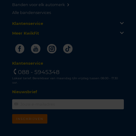
Banden voor elk automerk
Alle bandenservices
Klantenservice
Meer KwikFit
Facebook
Youtube
Instagram
Tiktok
Klantenservice
088 - 5945348
Lokaal tarief. Bereikbaar van maandag t/m vrijdag tussen 08.00 - 17.30
uur.
Nieuwsbrief
INSCHRIJVEN