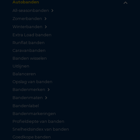
Autobanden
All-seasonbanden
Zomerbanden
Winterbanden
Extra Load banden
Runflat banden
Caravanbanden
Banden wisselen
Uitlijnen
Balanceren
Opslag van banden
Bandenmerken
Bandenmaten
Bandenlabel
Bandenmarkeringen
Profieldiepte van banden
Snelheidsindex van banden
Goedkope banden