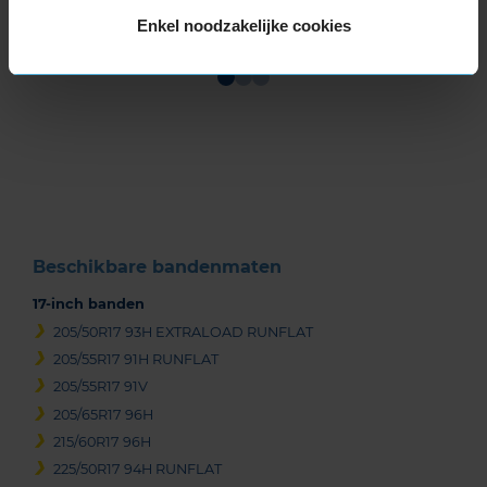
Enkel noodzakelijke cookies
Item
1
of
3
Beschikbare bandenmaten
17-inch banden
205/50R17 93H EXTRALOAD RUNFLAT
205/55R17 91H RUNFLAT
205/55R17 91V
205/65R17 96H
215/60R17 96H
225/50R17 94H RUNFLAT