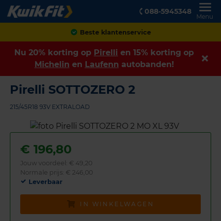
088-5945348
Menu
Achteraf betalen
Nu 20% korting op
Pirelli
en 15% korting op
Michelin
en
Laufenn
autobanden!
Pirelli SOTTOZERO 2
215/45R18 93V EXTRALOAD
€
196,80
Jouw voordeel:
€ 49,20
Normale prijs: € 246,00
Leverbaar
IN WINKELWAGEN