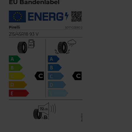
EU Bandenlabel
Pirelli
SOTTOZERO 2
215/45R18 93 V
C
C
72
B
A
C