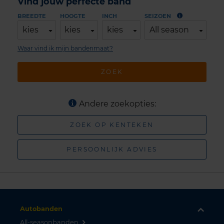
Vind jouw perfecte band
BREEDTE
HOOGTE
INCH
SEIZOEN
kies
kies
kies
All season
Waar vind ik mijn bandenmaat?
ZOEK
Andere zoekopties:
ZOEK OP KENTEKEN
PERSOONLIJK ADVIES
Autobanden
All-seasonbanden