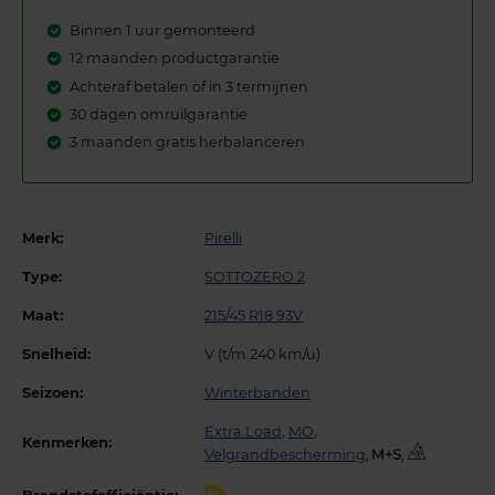
Binnen 1 uur gemonteerd
12 maanden productgarantie
Achteraf betalen of in 3 termijnen
30 dagen omruilgarantie
3 maanden gratis herbalanceren
Merk:
Pirelli
Type:
SOTTOZERO 2
Maat:
215/45 R18 93V
Snelheid:
V (t/m 240 km/u)
Seizoen:
Winterbanden
Extra Load
,
MO
,
Kenmerken:
Velgrandbescherming
,
,