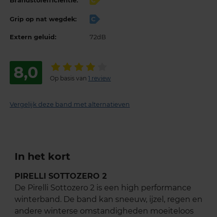
Brandstofefficiëntie:
C
Grip op nat wegdek:
C
Extern geluid:
72dB
8,0
Op basis van
1 review
Vergelijk deze band met alternatieven
In het kort
PIRELLI SOTTOZERO 2
De Pirelli Sottozero 2 is een high performance
winterband. De band kan sneeuw, ijzel, regen en
andere winterse omstandigheden moeiteloos