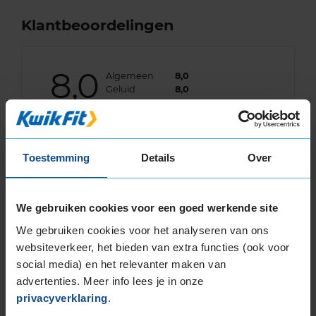
Klantbeoordelingen
8,0
Algemeen
8,0
Geluid
8,0
Grip
7,0
Comfort
8,0
Band
215/45R18 93V EXTRALOAD
Datum beoordeling
1 maart 2023
Toestemming
Details
Over
Type rijder
Normaal
Auto
SEAT Arona 1.5 TSi SUV 4-cil. B 150pk
Kilometer per jaar
25.000 tot 50.000 km
We gebruiken cookies voor een goed werkende site
We gebruiken cookies voor het analyseren van ons
Alleen bij het optrekken op vochtig wegdek
willen ze weleens een beetje doorslippen
websiteverkeer, het bieden van extra functies (ook voor
social media) en het relevanter maken van
advertenties. Meer info lees je in onze
privacyverklaring
.