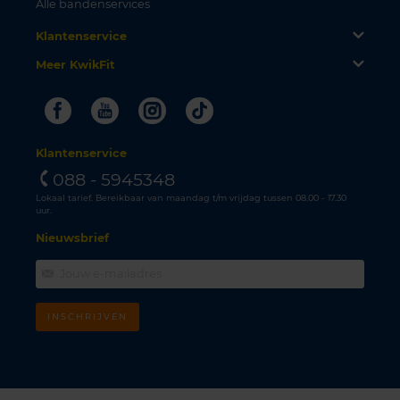
Alle bandenservices
Klantenservice
Meer KwikFit
Facebook
Youtube
Instagram
Tiktok
Klantenservice
088 - 5945348
Lokaal tarief. Bereikbaar van maandag t/m vrijdag tussen 08.00 - 17.30
uur.
Nieuwsbrief
INSCHRIJVEN