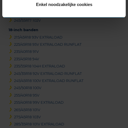
Enkel noodzakelijke cookies
225/60R17 99H RUNFLAT
235/50R17 96V
245/55R17 102V
18-inch banden
215/45R18 93V EXTRALOAD
225/45R18 95V EXTRALOAD RUNFLAT
235/40R18 91V
235/45R18 94V
235/55R18 104H EXTRALOAD
245/35R18 92V EXTRALOAD RUNFLAT
245/45R18 100V EXTRALOAD RUNFLAT
245/50R18 100V
255/40R18 95V
255/40R18 99V EXTRALOAD
265/45R18 101V
275/45R18 103V
285/35R18 101V EXTRALOAD