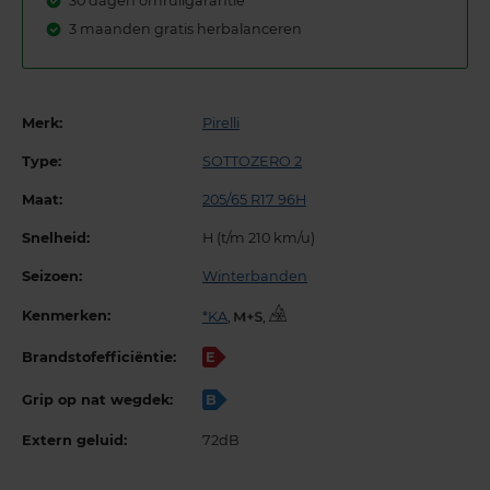
30 dagen omruilgarantie
3 maanden gratis herbalanceren
Merk:
Pirelli
Type:
SOTTOZERO 2
Maat:
205/65 R17 96H
Snelheid:
H (t/m 210 km/u)
Seizoen:
Winterbanden
Kenmerken:
*KA
,
,
Brandstofefficiëntie:
E
Grip op nat wegdek:
B
Extern geluid:
72dB