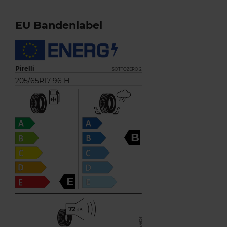
EU Bandenlabel
Pirelli
SOTTOZERO 2
205/65R17 96 H
B
E
72