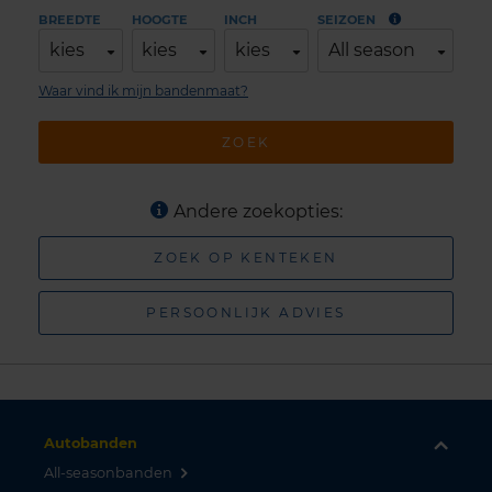
BREEDTE
HOOGTE
INCH
SEIZOEN
kies
kies
kies
All season
Waar vind ik mijn bandenmaat?
ZOEK
Andere zoekopties:
ZOEK OP KENTEKEN
PERSOONLIJK ADVIES
Autobanden
All-seasonbanden