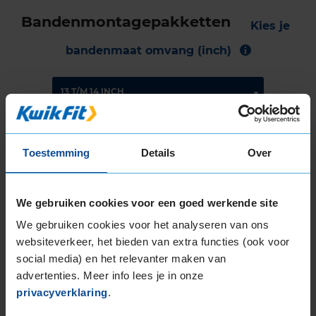
Bandenmontagepakketten
Kies je
bandenmaat omvang (inch)
Montage Veilig & Zeker
Toestemming
Details
Over
€ 40,-
Per band
We gebruiken cookies voor een goed werkende site
Montage
M
We gebruiken cookies voor het analyseren van ons
Balanceren
B
websiteverkeer, het bieden van extra functies (ook voor
social media) en het relevanter maken van
Ventiel of TPMS service
Ve
advertenties. Meer info lees je in onze
Stikstof
St
privacyverklaring
.
Bandengarantieplan
B