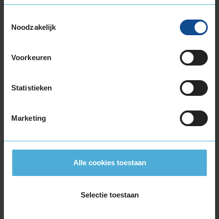
Toestemmingsselectie
Noodzakelijk
Item
1
Voorkeuren
of
3
Statistieken
Beschikbare bandenmaten
Marketing
17-inch banden
205/50R17 93H EXTRALOAD RUNFLAT
205/55R17 91H RUNFLAT
Alle cookies toestaan
205/55R17 91V
215/60R17 96H
225/50R17 94H RUNFLAT
Selectie toestaan
225/55R17 97H
225/55R17 97H RUNFLAT