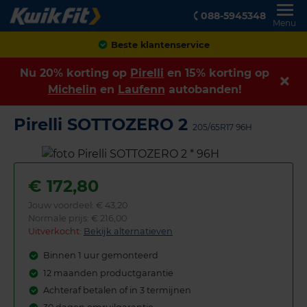
088-5945348
Menu
Achteraf betalen
Nu 20% korting op
Pirelli
en 15% korting op
Michelin
en
Laufenn
autobanden!
Pirelli SOTTOZERO 2
205/65R17 96H
€
172,80
Jouw voordeel:
€ 43,20
Normale prijs: € 216,00
Uitverkocht:
Bekijk alternatieven
Binnen 1 uur gemonteerd
12 maanden productgarantie
Achteraf betalen of in 3 termijnen