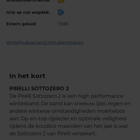
Brandstofefficiëntie:
D
Grip op nat wegdek:
C
Extern geluid:
72dB
Vergelijk deze band met alternatieven
In het kort
PIRELLI SOTTOZERO 2
De Pirelli Sottozero 2 is een high performance
winterband. De band kan sneeuw, ijzel, regen en
andere winterse omstandigheden moeiteloos
aan. Op-en-top rijplezier en optimale veiligheid
tijdens de koudste maanden van het jaar is wat
de Sottozero 2 van Pirelli verzekert.