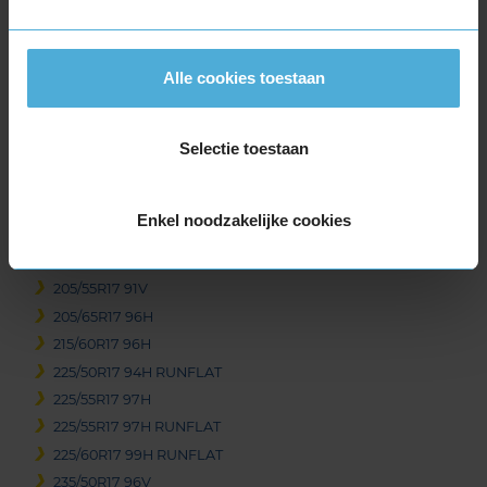
Item
1
of
Alle cookies toestaan
3
Selectie toestaan
Beschikbare bandenmaten
17-inch banden
Enkel noodzakelijke cookies
205/50R17 93H EXTRALOAD RUNFLAT
205/55R17 91H RUNFLAT
205/55R17 91V
205/65R17 96H
215/60R17 96H
225/50R17 94H RUNFLAT
225/55R17 97H
225/55R17 97H RUNFLAT
225/60R17 99H RUNFLAT
235/50R17 96V