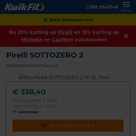
088-5945348
Menu
Achteraf betalen
Nu 20% korting op
Pirelli
en 15% korting op
Michelin
en
Laufenn
autobanden!
Pirelli SOTTOZERO 2
285/35R20 104V EXTRALOAD
€
338,40
Jouw voordeel:
€ 84,60
Normale prijs: € 423,00
Leverbaar
IN WINKELWAGEN