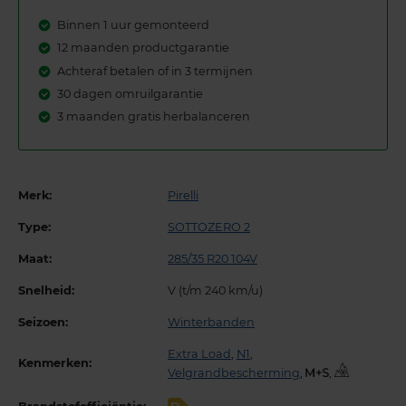
Binnen 1 uur gemonteerd
12 maanden productgarantie
Achteraf betalen of in 3 termijnen
30 dagen omruilgarantie
3 maanden gratis herbalanceren
Merk:
Pirelli
Type:
SOTTOZERO 2
Maat:
285/35 R20 104V
Snelheid:
V (t/m 240 km/u)
Seizoen:
Winterbanden
Extra Load
,
N1
,
Kenmerken:
Velgrandbescherming
,
,