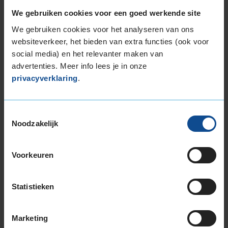
We gebruiken cookies voor een goed werkende site
We gebruiken cookies voor het analyseren van ons
websiteverkeer, het bieden van extra functies (ook voor
social media) en het relevanter maken van
advertenties. Meer info lees je in onze
Montage Veilig & Zeker
privacyverklaring
.
€ 40,-
Per band
Toestemmingsselectie
Montage
M
Noodzakelijk
Balanceren
B
Ventiel of TPMS service
Ve
Voorkeuren
Stikstof
St
Bandengarantieplan
B
Statistieken
Marketing