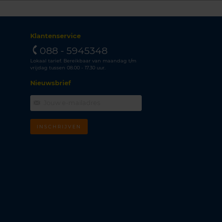
Klantenservice
088 - 5945348
Lokaal tarief. Bereikbaar van maandag t/m
vrijdag tussen 08.00 - 17.30 uur.
Nieuwsbrief
INSCHRIJVEN
m
k