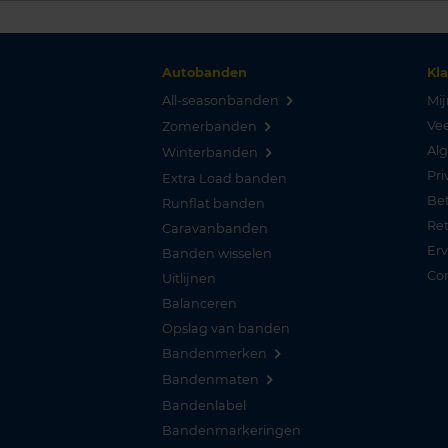
Autobanden
Kl
All-seasonbanden
Mij
Vee
Zomerbanden
Al
Winterbanden
Pri
Extra Load banden
Be
Runflat banden
Re
Caravanbanden
Er
Banden wisselen
Co
Uitlijnen
Balanceren
Opslag van banden
Bandenmerken
Bandenmaten
Bandenlabel
Bandenmarkeringen