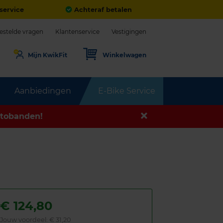
service
Achteraf betalen
estelde vragen
Klantenservice
Vestigingen
Mijn KwikFit
Winkelwagen
Aanbiedingen
E-Bike Service
tobanden!
€
124,80
Jouw voordeel:
€ 31,20