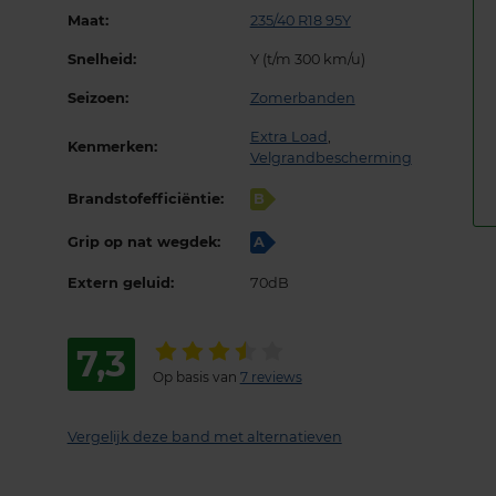
Maat:
235/40 R18 95Y
Snelheid:
Y (t/m 300 km/u)
Seizoen:
Zomerbanden
Extra Load
,
Kenmerken:
Velgrandbescherming
Brandstofefficiëntie:
B
Grip op nat wegdek:
A
Extern geluid:
70dB
7,3
Op basis van
7 reviews
Vergelijk deze band met alternatieven