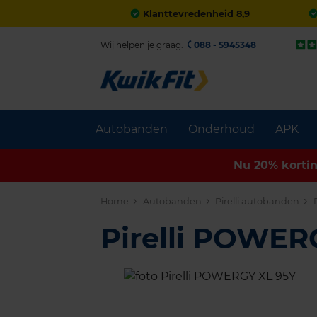
Klanttevredenheid 8,9
Wij helpen je graag.
088 - 5945348
Autobanden
Onderhoud
APK
Nu 20% korti
Home
Autobanden
Pirelli autobanden
Pirelli POWE