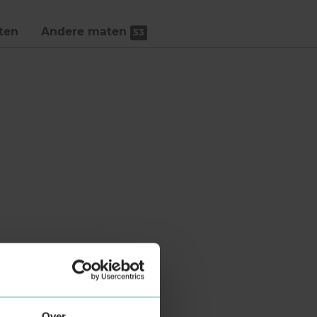
ten
Andere maten
53
Over