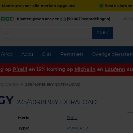
Monteurs voor alle merken opgeleid
Beste klanten
Klanten geven ons een
8,9
(90.007 beoordelingen)
Veelg
ZOEK
Airco
Accu
Glas
Remmen
Overige diensten
ng op
Pirelli
en 15% korting op
Michelin
en
Laufenn
au
POWERGY
235/40R18 95Y EXTRALOAD
RGY
235/40R18 95Y EXTRALOAD
Merk:
Pirelli
Type:
POWERGY