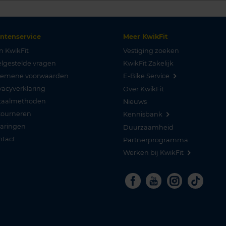
antenservice
Meer KwikFit
n KwikFit
Vestiging zoeken
lgestelde vragen
KwikFit Zakelijk
gemene voorwaarden
E-Bike Service
vacyverklaring
Over KwikFit
taalmethoden
Nieuws
tourneren
Kennisbank
varingen
Duurzaamheid
ntact
Partnerprogramma
Werken bij KwikFit
Facebook
Youtube
Instagra
Tikto