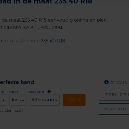
oad in de maat 235 40 R18
n de maat 235 40 R18 eenvoudig online en plan
 bij jouw KwikFit vestiging.
an deze autoband:
235 40 R18
erfecte band
Andere 
TE
INCH
SEIZOEN
ZOEK OP
s
kies
All season
ZOEK
PERSOONL
n bandenmaat?