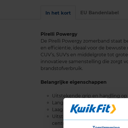
EU Bandenlabel
In het kort
Pirelli Powergy
De Pirelli Powergy zomerband staat be
en efficiëntie, ideaal voor de bewuste 
CUV’s, SUV's en middelgrote tot grote
innovatieve samenstelling die zorgt vo
brandstofverbruik.
Belangrijke eigenschappen
Uitstekende grip en handling op
Lange levensduur van het loopvl
Laag wegdekgeluid voor een comf
Uitstekende prestaties in remme
centrale groeven
Toestemming