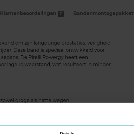
Klantenbeoordelingen
Bandenmontage­pakket
7
kend om zijn langdurige prestaties, veiligheid
rijder. Deze band is speciaal ontwikkeld voor
 sedans. De Pirelli Powergy heeft een
or lage rolweerstand, wat resulteert in minder
 zowel droge als natte wegen
ak
ortabele rit
n en handling bij nat weer dankzij de brede
Details