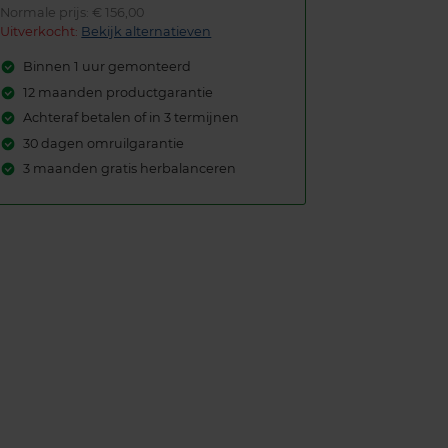
Normale prijs: € 156,00
Uitverkocht:
Bekijk alternatieven
Binnen 1 uur gemonteerd
12 maanden productgarantie
Achteraf betalen of in 3 termijnen
30 dagen omruilgarantie
3 maanden gratis herbalanceren