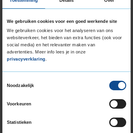
Toestemming
Details
Over
We gebruiken cookies voor een goed werkende site
9,0
We gebruiken cookies voor het analyseren van ons
Algemeen
9,0
Geluid
10,0
websiteverkeer, het bieden van extra functies (ook voor
Grip
8,0
social media) en het relevanter maken van
Comfort
10,0
advertenties. Meer info lees je in onze
Band
235/35R19 91Y EXTRALOAD
privacyverklaring
.
Datum beoordeling
22 januari 2022
Type rijder
Normaal
Auto
VW Passat Estate/Variant 1.6 TDi BlueMotion
Toestemmingsselectie
CM 4-cil. D 120pk
Kilometer per jaar
10.000 tot 25.000 km
Noodzakelijk
Voorkeuren
Bandenmontagepakketten
Kies je
Statistieken
bandenmaat omvang (inch)