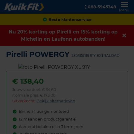
088-5945348
Menu
Achteraf betalen
Nu 20% korting op
Pirelli
en 15% korting op
Michelin
en
Laufenn
autobanden!
Pirelli POWERGY
235/35R19 91Y EXTRALOAD
€
138,40
Jouw voordeel:
€ 34,60
Normale prijs: € 173,00
Uitverkocht:
Bekijk alternatieven
Binnen 1 uur gemonteerd
12 maanden productgarantie
Achteraf betalen of in 3 termijnen