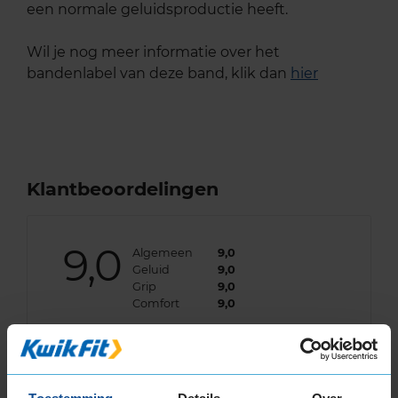
een normale geluidsproductie heeft.
Wil je nog meer informatie over het
bandenlabel van deze band, klik dan
hier
Klantbeoordelingen
9,0
Algemeen
9,0
Geluid
9,0
Grip
9,0
Comfort
9,0
Band
235/35R19 91Y EXTRALOAD
Datum beoordeling
10 december 2025
Type rijder
Normaal
Auto
BMW 218i Gran Coupe 1.5 CP 3-cil. B 140pk
Kilometer per jaar
25.000 tot 50.000 km