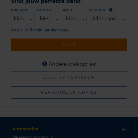
Vind jouw perfecte band
BREEDTE
HOOGTE
INCH
SEIZOEN
kies
kies
kies
All season
Waar vind ik mijn bandenmaat?
ZOEK
Andere zoekopties:
ZOEK OP KENTEKEN
PERSOONLIJK ADVIES
Autobanden
All-seasonbanden