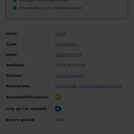
30 dagen omruilgarantie
3 maanden gratis herbalanceren
Merk:
Pirelli
Type:
POWERGY
Maat:
235/35 R19 91Y
Snelheid:
Y (t/m 300 km/u)
Seizoen:
Zomerbanden
Kenmerken:
Extra Load
,
Velgrandbescherming
Brandstofefficiëntie:
B
Grip op nat wegdek:
A
Extern geluid:
71dB