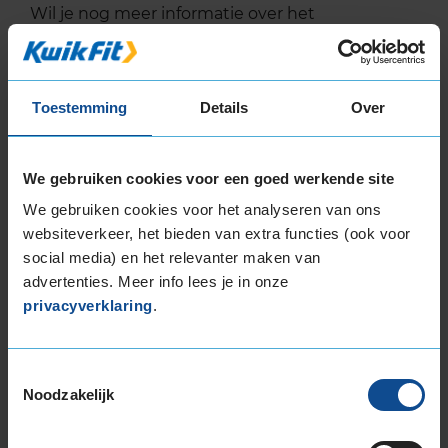
Wil je nog meer informatie over het
bandenlabel van deze band, klik dan
hier
Toestemming
Details
Over
Bandenmontagepakketten
Kies je
We gebruiken cookies voor een goed werkende site
bandenmaat omvang (inch)
We gebruiken cookies voor het analyseren van ons
websiteverkeer, het bieden van extra functies (ook voor
social media) en het relevanter maken van
advertenties. Meer info lees je in onze
privacyverklaring
.
Montage Veilig & Zeker
Toestemmingsselectie
€ 40,-
Per band
Noodzakelijk
Montage
M