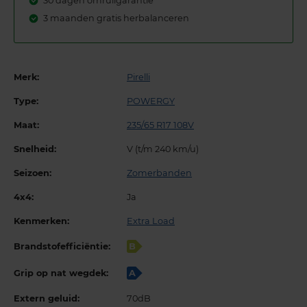
30 dagen omruilgarantie
3 maanden gratis herbalanceren
Merk:
Pirelli
Type:
POWERGY
Maat:
235/65 R17 108V
Snelheid:
V (t/m 240 km/u)
Seizoen:
Zomerbanden
4x4:
Ja
Kenmerken:
Extra Load
Brandstofefficiëntie:
B
Grip op nat wegdek:
A
Extern geluid:
70dB