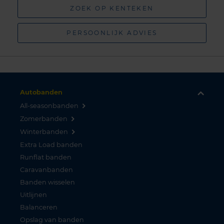
ZOEK OP KENTEKEN
PERSOONLIJK ADVIES
Autobanden
All-seasonbanden
Zomerbanden
Winterbanden
Extra Load banden
Runflat banden
Caravanbanden
Banden wisselen
Uitlijnen
Balanceren
Opslag van banden