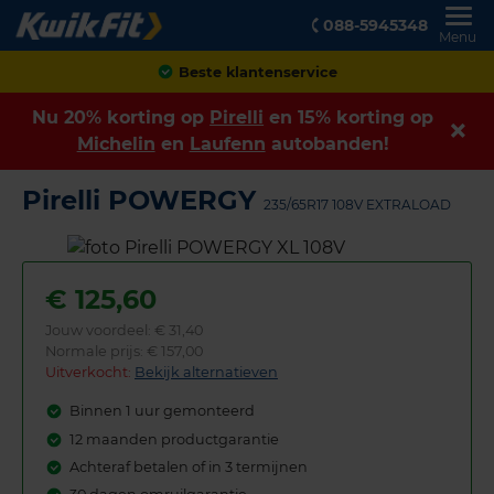
088-5945348
Menu
Beste klantenservice
Nu 20% korting op
Pirelli
en 15% korting op
Michelin
en
Laufenn
autobanden!
Pirelli POWERGY
235/65R17 108V EXTRALOAD
€
125,60
Jouw voordeel:
€ 31,40
Normale prijs: € 157,00
Uitverkocht:
Bekijk alternatieven
Binnen 1 uur gemonteerd
12 maanden productgarantie
Achteraf betalen of in 3 termijnen