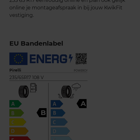
235 65 R17 eenvoudig online en plan ook gelijk
online je montageafspraak in bij jouw KwikFit
vestiging.
EU Bandenlabel
Pirelli
POWERGY
235/65R17 108 V
A
B