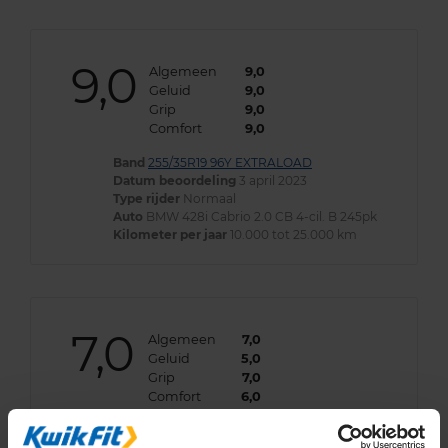
9,0
Algemeen
9,0
Geluid
9,0
Grip
9,0
Comfort
9,0
Band
255/35R19 96Y EXTRALOAD
Datum beoordeling
3 april 2023
Type rijder
Normaal
Auto
BMW 428i Cabrio 2.0 CB 4-cil. B 245pk
Kilometer per jaar
10.000 tot 25.000 km
7,0
Algemeen
7,0
Geluid
5,0
Grip
7,0
Comfort
6,0
Band
255/35R19 96Y EXTRALOAD