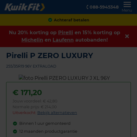
088-5945348
Menu
Achteraf betalen
Nu 20% korting op
Pirelli
en 15% korting op
Michelin
en
Laufenn
autobanden!
Pirelli P ZERO LUXURY
255/35R19 96Y EXTRALOAD
€
171,20
Jouw voordeel:
€ 42,80
Normale prijs: € 214,00
Uitverkocht:
Bekijk alternatieven
Binnen 1 uur gemonteerd
12 maanden productgarantie