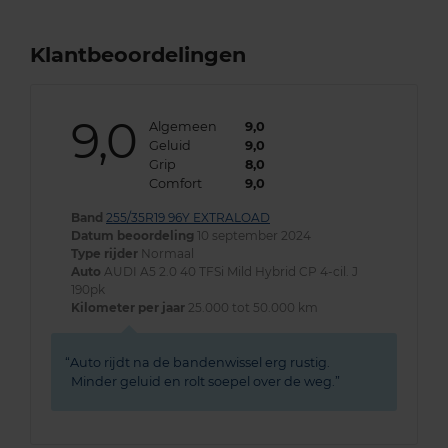
Klantbeoordelingen
9,0
Algemeen
9,0
Geluid
9,0
Grip
8,0
Comfort
9,0
Band
255/35R19 96Y EXTRALOAD
Datum beoordeling
10 september 2024
Type rijder
Normaal
Auto
AUDI A5 2.0 40 TFSi Mild Hybrid CP 4-cil. J
190pk
Kilometer per jaar
25.000 tot 50.000 km
Auto rijdt na de bandenwissel erg rustig.
Minder geluid en rolt soepel over de weg.