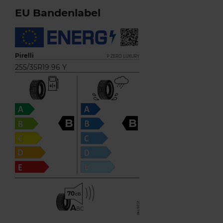
EU Bandenlabel
Pirelli
P ZERO LUXURY
255/35R19 96 Y
B
B
70
A
BC