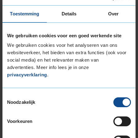
Datum beoordeling
28 januari 2022
Type rijder
Sportief
Auto
AUDI A5 Sportback 2.0 40 TFSi Mild Hybrid
Toestemming
Details
Over
HB 4-cil. J 190pk
Kilometer per jaar
0 tot 10.000 km
We gebruiken cookies voor een goed werkende site
Banden maken geluid maar niet zoveel als
We gebruiken cookies voor het analyseren van ons
winterbanden
websiteverkeer, het bieden van extra functies (ook voor
social media) en het relevanter maken van
advertenties. Meer info lees je in onze
privacyverklaring
.
Bandenmontagepakketten
Kies je
Toestemmingsselectie
Noodzakelijk
bandenmaat omvang (inch)
Voorkeuren