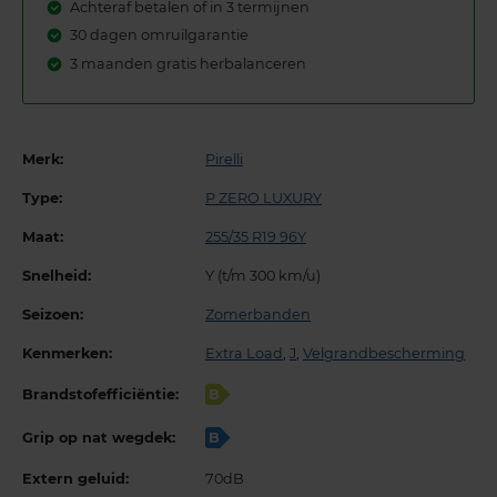
Achteraf betalen of in 3 termijnen
30 dagen omruilgarantie
3 maanden gratis herbalanceren
Merk:
Pirelli
Type:
P ZERO LUXURY
Maat:
255/35 R19 96Y
Snelheid:
Y (t/m 300 km/u)
Seizoen:
Zomerbanden
Kenmerken:
Extra Load
,
J
,
Velgrandbescherming
Brandstofefficiëntie:
B
Grip op nat wegdek:
B
Extern geluid:
70dB