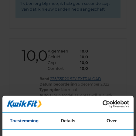
Ik ben erg blij mee, ik heb geen seconde spijt
van dat ik nieuw banden heb aangeschaft
10,0
Algemeen
10,0
Geluid
10,0
Grip
10,0
Comfort
10,0
Band
235/35R20 92Y EXTRALOAD
Datum beoordeling
6 december 2022
Type rijder
Normaal
Auto
TESLA Model 3 EV SD 0-cil. A 351pk
Kilometer per jaar
25.000 tot 50.000 km
Super goede en stille band voor de Tesla Model
Toestemming
Details
Over
3 Permormance