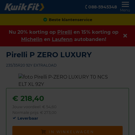
088-5945348
Menu
Achteraf betalen
Nu 20% korting op
Pirelli
en 15% korting op
Michelin
en
Laufenn
autobanden!
Pirelli P ZERO LUXURY
235/35R20 92Y EXTRALOAD
€
218,40
Jouw voordeel:
€ 54,60
Normale prijs: € 273,00
Leverbaar
IN WINKELWAGEN