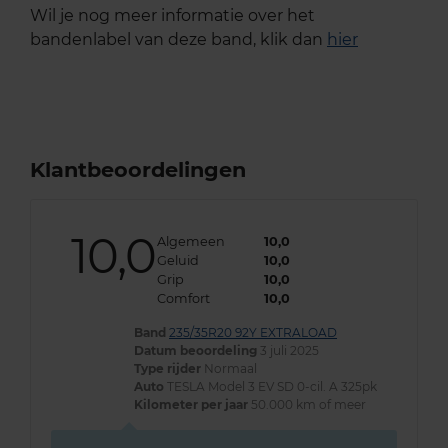
Wil je nog meer informatie over het
bandenlabel van deze band, klik dan
hier
Klantbeoordelingen
10,0
Algemeen
10,0
Geluid
10,0
Grip
10,0
Comfort
10,0
Band
235/35R20 92Y EXTRALOAD
Datum beoordeling
3 juli 2025
Type rijder
Normaal
Auto
TESLA Model 3 EV SD 0-cil. A 325pk
Kilometer per jaar
50.000 km of meer