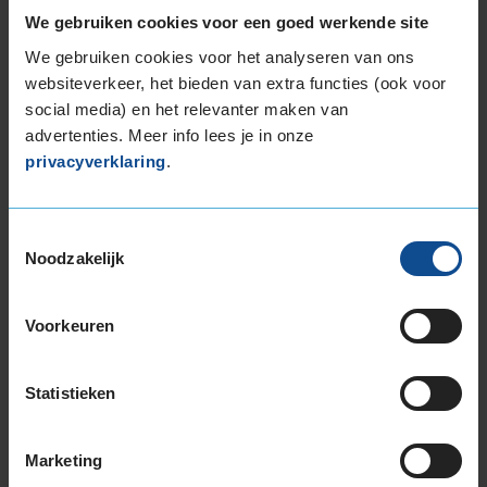
We gebruiken cookies voor een goed werkende site
We gebruiken cookies voor het analyseren van ons
websiteverkeer, het bieden van extra functies (ook voor
social media) en het relevanter maken van
Bandenmontagepakketten
Kies je
advertenties. Meer info lees je in onze
bandenmaat omvang (inch)
privacyverklaring
.
Toestemmingsselectie
Noodzakelijk
Montage Veilig & Zeker
Voorkeuren
€ 40,-
Per band
Statistieken
Montage
M
Balanceren
B
Marketing
Ventiel of TPMS service
Ve