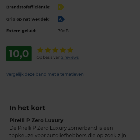
Brandstofefficiëntie:
C
Grip op nat wegdek:
A
Extern geluid:
70dB
10,0
Op basis van
2 reviews
Vergelijk deze band met alternatieven
In het kort
Pirelli P Zero Luxury
De Pirelli P Zero Luxury zomerband is een
topkeuze voor autoliefhebbers die op zoek zijn