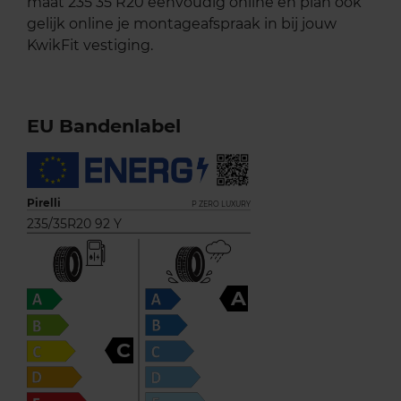
maat 235 35 R20 eenvoudig online en plan ook
gelijk online je montageafspraak in bij jouw
KwikFit vestiging.
EU Bandenlabel
Pirelli
P ZERO LUXURY
235/35R20 92 Y
A
C