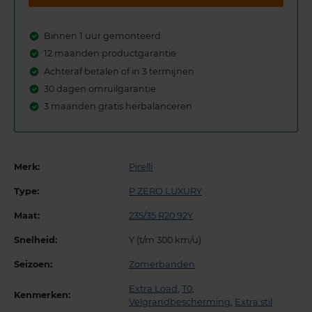
Binnen 1 uur gemonteerd
12 maanden productgarantie
Achteraf betalen of in 3 termijnen
30 dagen omruilgarantie
3 maanden gratis herbalanceren
Merk:
Pirelli
Type:
P ZERO LUXURY
Maat:
235/35 R20 92Y
Snelheid:
Y (t/m 300 km/u)
Seizoen:
Zomerbanden
Extra Load
,
T0
,
Kenmerken:
Velgrandbescherming
,
Extra stil