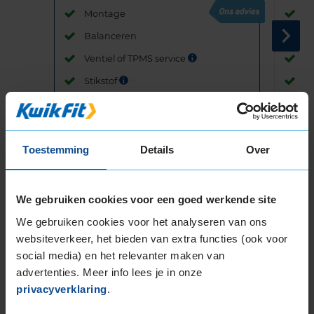
Montage
M
Balanceren
B
Ventiel of TPMS service
Ve
Stikstof
St
Bandengarantieplan
B
Toestemming
Details
Over
Item
1
We gebruiken cookies voor een goed werkende site
of
We gebruiken cookies voor het analyseren van ons
3
websiteverkeer, het bieden van extra functies (ook voor
social media) en het relevanter maken van
advertenties. Meer info lees je in onze
Beschikbare bandenmaten
privacyverklaring
.
18-inch banden