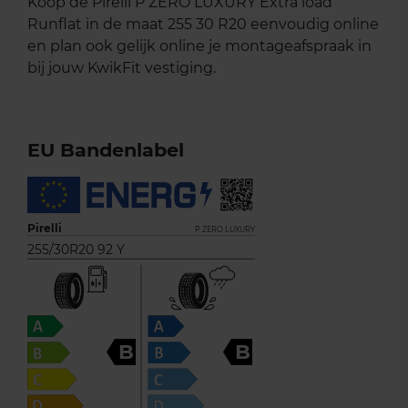
Koop de Pirelli P ZERO LUXURY Extra load
Runflat in de maat 255 30 R20 eenvoudig online
en plan ook gelijk online je montageafspraak in
bij jouw KwikFit vestiging.
EU Bandenlabel
Pirelli
P ZERO LUXURY
255/30R20 92 Y
B
B