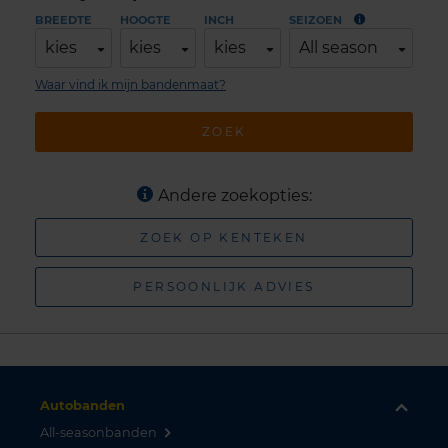
BREEDTE
HOOGTE
INCH
SEIZOEN
kies
kies
kies
All season
Waar vind ik mijn bandenmaat?
ZOEK
Andere zoekopties:
ZOEK OP KENTEKEN
PERSOONLIJK ADVIES
Autobanden
All-seasonbanden