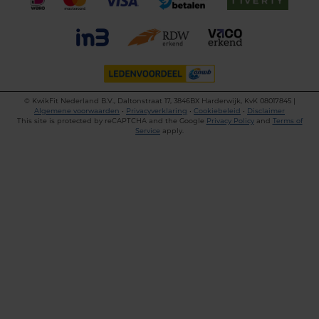
©
KwikFit Nederland B.V., Daltonstraat 17, 3846BX Harderwijk, KvK 08017845 |
Algemene voorwaarden
•
Privacyverklaring
•
Cookiebeleid
•
Disclaimer
This site is protected by reCAPTCHA and the Google
Privacy Policy
and
Terms of
Service
apply.