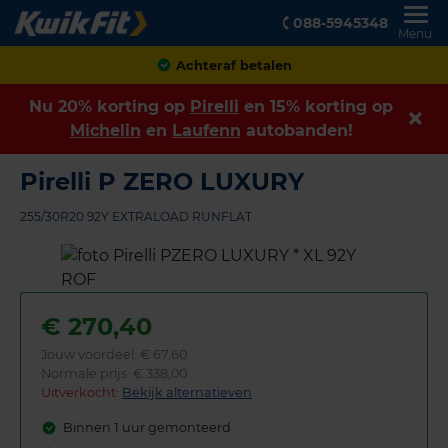
088-5945348
Menu
Klanten geven ons een
8,9
Nu 20% korting op
Pirelli
en 15% korting op
Michelin
en
Laufenn
autobanden!
Pirelli P ZERO LUXURY
255/30R20 92Y EXTRALOAD RUNFLAT
€
270,40
Jouw voordeel:
€ 67,60
Normale prijs: € 338,00
Uitverkocht:
Bekijk alternatieven
Binnen 1 uur gemonteerd