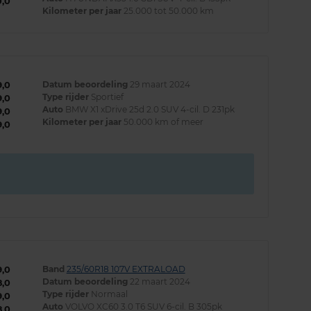
0,0
Kilometer per jaar
25.000 tot 50.000 km
Datum beoordeling
29 maart 2024
9,0
Type rijder
Sportief
9,0
Auto
BMW X1 xDrive 25d 2.0 SUV 4-cil. D 231pk
9,0
Kilometer per jaar
50.000 km of meer
9,0
Band
235/60R18 107V EXTRALOAD
9,0
Datum beoordeling
22 maart 2024
8,0
Type rijder
Normaal
9,0
Auto
VOLVO XC60 3.0 T6 SUV 6-cil. B 305pk
8,0