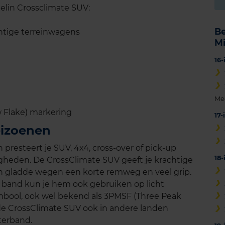
lin Crossclimate SUV:
B
htige terreinwagens
M
16
Me
 Flake) markering
17
eizoenen
presteert je SUV, 4x4, cross-over of pick-up
18
gheden. De CrossClimate SUV geeft je krachtige
n gladde wegen een korte remweg en veel grip.
e band kun je hem ook gebruiken op licht
mbool, ook wel bekend als 3PMSF (Three Peak
de CrossClimate SUV ook in andere landen
terband.