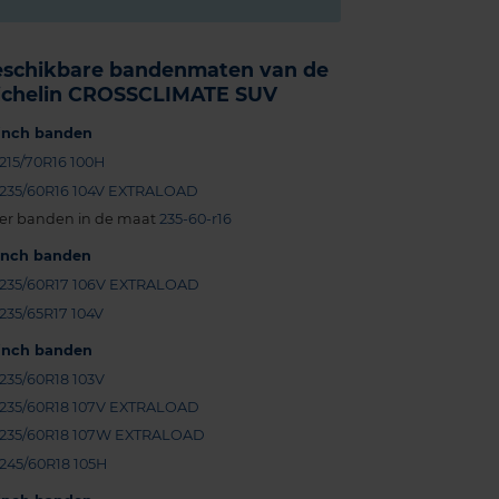
eschikbare bandenmaten van de
ichelin CROSSCLIMATE SUV
-inch banden
215/70R16 100H
235/60R16 104V EXTRALOAD
er banden in de maat
235-60-r16
-inch banden
235/60R17 106V EXTRALOAD
235/65R17 104V
-inch banden
235/60R18 103V
235/60R18 107V EXTRALOAD
235/60R18 107W EXTRALOAD
245/60R18 105H