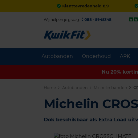
Klanttevredenheid 8,9
Wij helpen je graag.
088 - 5945348
Autobanden
Onderhoud
APK
Nu 20% korti
Home
Autobanden
Michelin banden
C
Michelin CRO
Ook beschikbaar als Extra Load uit