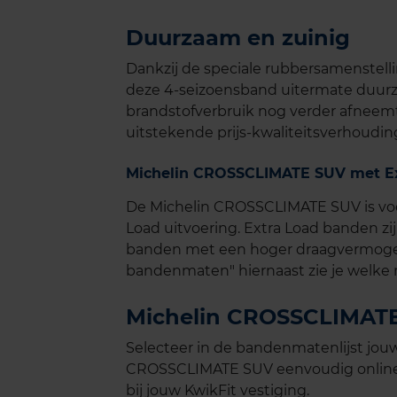
Duurzaam en zuinig
Dankzij de speciale rubbersamenstell
deze 4-seizoensband uitermate duurza
brandstofverbruik nog verder afneem
uitstekende prijs-kwaliteitsverhoudin
Michelin CROSSCLIMATE SUV met Ex
De Michelin CROSSCLIMATE SUV is voo
Load uitvoering. Extra Load banden zi
banden met een hoger draagvermogen 
bandenmaten" hiernaast zie je welke m
Michelin CROSSCLIMATE 
Selecteer in de bandenmatenlijst jo
CROSSCLIMATE SUV eenvoudig online e
bij jouw KwikFit vestiging.