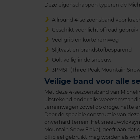
Deze eigenschappen typeren de Miche
Allround 4-seizoensband voor krac
Geschikt voor licht offroad gebruik
Veel grip en korte remweg
Slijtvast en brandstofbesparend
Ook veilig in de sneeuw
3PMSF (Three Peak Mountain Snow
Veilige band voor alle s
Met deze 4-seizoensband van Michelin 
uitstekend onder alle weersomstandi
terreinwagen zowel op droge, natte e
Door de speciale constructie van dez
onverhard terrein. Het sneeuwvloksy
Mountain Snow Flake), geeft aan dat 
officieel gebruikt mag worden als win