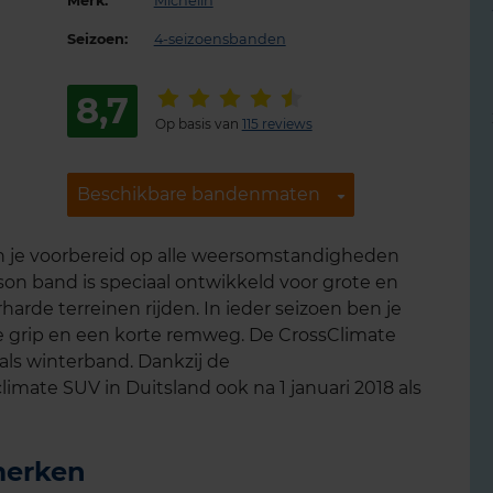
Merk:
Michelin
Seizoen:
4-seizoensbanden
8,7
Op basis van
115 reviews
Beschikbare bandenmaten
Beschikbare bandenmaten
n je voorbereid op alle weersomstandigheden
son band is speciaal ontwikkeld voor grote en
harde terreinen rijden. In ieder seizoen ben je
e grip en een korte remweg. De CrossClimate
als winterband. Dankzij de
imate SUV in Duitsland ook na 1 januari 2018 als
merken