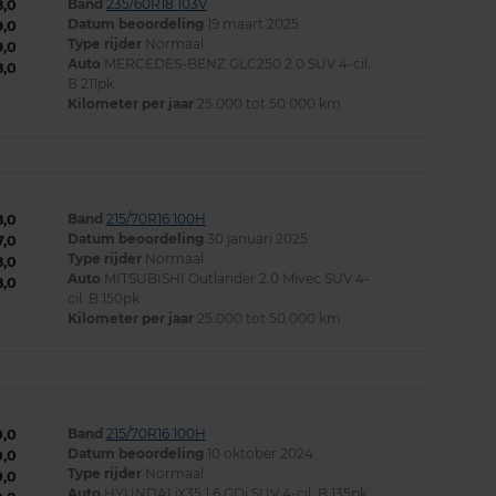
Band
235/60R18 103V
8,0
Datum beoordeling
19 maart 2025
9,0
Type rijder
Normaal
9,0
Auto
MERCEDES-BENZ GLC250 2.0 SUV 4-cil.
8,0
B 211pk
Kilometer per jaar
25.000 tot 50.000 km
Band
215/70R16 100H
8,0
Datum beoordeling
30 januari 2025
7,0
Type rijder
Normaal
8,0
Auto
MITSUBISHI Outlander 2.0 Mivec SUV 4-
8,0
cil. B 150pk
Kilometer per jaar
25.000 tot 50.000 km
Band
215/70R16 100H
0,0
Datum beoordeling
10 oktober 2024
0,0
Type rijder
Normaal
0,0
Auto
HYUNDAI iX35 1.6 GDi SUV 4-cil. B 135pk