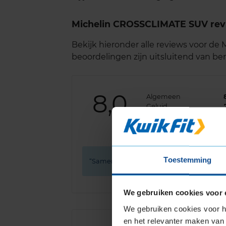
Michelin CROSSCLIMATE SUV re
Bekijk hieronder alle reviews voor d
beoordelingen zijn uitsluitend van b
8,0
Algemeen
Geluid
Grip
Comfort
Toestemming
Samen met kwikfit een goede keus gem
We gebruiken cookies voor 
We gebruiken cookies voor he
en het relevanter maken van 