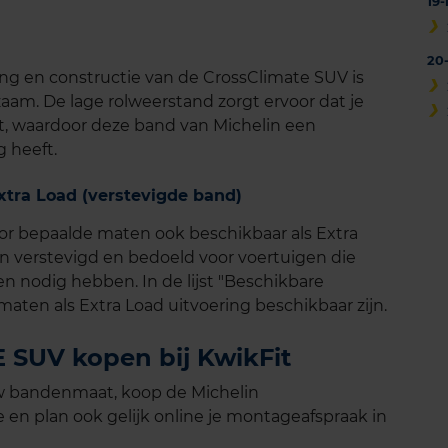
19
20
ing en constructie van de CrossClimate SUV is
am. De lage rolweerstand zorgt ervoor dat je
t, waardoor deze band van Michelin een
g heeft.
tra Load (verstevigde band)
r bepaalde maten ook beschikbaar als Extra
jn verstevigd en bedoeld voor voertuigen die
nodig hebben. In de lijst "Beschikbare
aten als Extra Load uitvoering beschikbaar zijn.
SUV kopen bij KwikFit
uw bandenmaat, koop de Michelin
n plan ook gelijk online je montageafspraak in