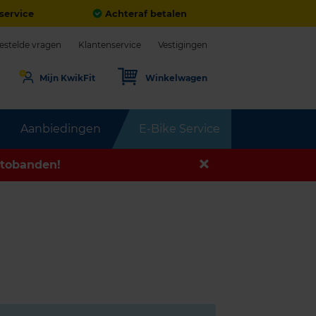
service
Achteraf betalen
estelde vragen
Klantenservice
Vestigingen
Mijn KwikFit
Winkelwagen
Aanbiedingen
E-Bike Service
tobanden!