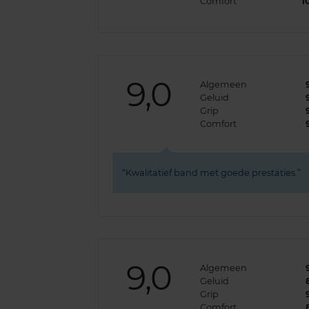
Comfort
1
9,0
Algemeen
Geluid
Grip
Comfort
Kwalitatief band met goede prestaties.
9,0
Algemeen
Geluid
Grip
Comfort