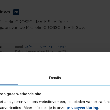
views
20
e Michelin CROSSCLIMATE SUV. Deze
erijders van de Michelin CROSSCLIMATE SUV.
Band
235/60R18 107V EXTRALOAD
8,0
Datum beoordeling
18 oktober 2025
7,0
Type rijder
Normaal
9,0
Auto
HONDA CR-V 1.5 Vtec SUV 4-cil. B 173pk
8,0
Kilometer per jaar
25.000 tot 50.000 km
Details
aakt
een goed werkende site
t analyseren van ons websiteverkeer, het bieden van extra func
advertenties. Meer info lees je in onze
privacyverklaring
.