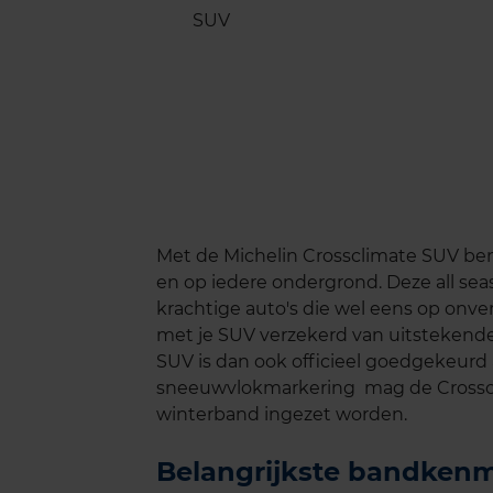
Met de Michelin Crossclimate SUV be
en op iedere ondergrond. Deze all sea
krachtige auto's die wel eens op onver
met je SUV verzekerd van uitstekend
SUV is dan ook officieel goedgekeurd 
sneeuwvlokmarkering
mag de Crosscl
winterband ingezet worden.
Belangrijkste bandken