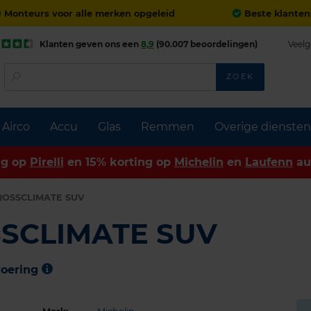
Monteurs voor alle merken opgeleid
Beste klanten
Klanten geven ons een
8,9
(90.007 beoordelingen)
Veelg
ZOEK
Airco
Accu
Glas
Remmen
Overige diensten
ng op
Pirelli
en 15% korting op
Michelin
en
Laufenn
au
ROSSCLIMATE SUV
SSCLIMATE SUV
voering