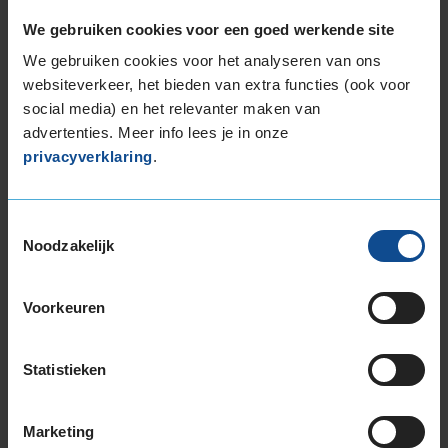
We gebruiken cookies voor een goed werkende site
C
We gebruiken cookies voor het analyseren van ons
D
websiteverkeer, het bieden van extra functies (ook voor
social media) en het relevanter maken van
advertenties. Meer info lees je in onze
privacyverklaring
.
68
A
BC
Toestemmingsselectie
Noodzakelijk
Deze band is beoordeeld met het EU
brandstofefficiëntie-label D, wat overeen komt
Voorkeuren
met een minder goede brandstofefficiëntie.
In de categorie grip op nat wegdek is deze band
Statistieken
gewaardeerd met een C-label, wat betekent dat
deze band goede grip heeft bij natte
Marketing
weersomstandigheden.