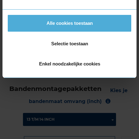
De band heeft een extern rolgeluid van 68 dB
met A-notering, wat betekent dat deze band
Alle cookies toestaan
een stille geluidsproductie heeft.
Wil je nog meer informatie over het
Selectie toestaan
bandenlabel van deze band, klik dan
hier
Enkel noodzakelijke cookies
Bandenmontagepakketten
Kies je
bandenmaat omvang (inch)