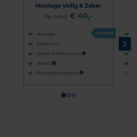
Montage Veilig & Zeker
€ 40,-
Per band
Montage
M
Balanceren
B
Ventiel of TPMS service
Ve
Stikstof
St
Bandengarantieplan
B
Item
1
of
3