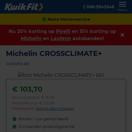
088-5945348
Menu
Achteraf betalen
Nu 20% korting op
Pirelli
en 15% korting op
Michelin
en
Laufenn
autobanden!
Michelin CROSSCLIMATE+
145/60R13 66T
€
103,70
Jouw voordeel:
€ 18,30
Normale prijs: € 122,00
Uitverkocht:
Bekijk alternatieven
Binnen 1 uur gemonteerd
12 maanden productgarantie