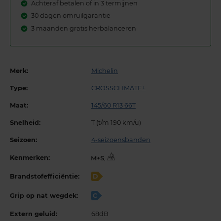
Achteraf betalen of in 3 termijnen
30 dagen omruilgarantie
3 maanden gratis herbalanceren
Merk:
Michelin
Type:
CROSSCLIMATE+
Maat:
145/60 R13 66T
Snelheid:
T (t/m 190 km/u)
Seizoen:
4-seizoensbanden
Kenmerken:
,
Brandstofefficiëntie:
D
Grip op nat wegdek:
C
Extern geluid:
68dB