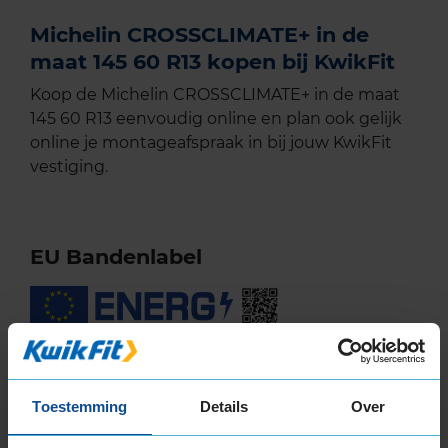
Michelin CROSSCLIMATE+ in de
maat 145 60 R13 kopen bij KwikFit
Koop de Michelin CROSSCLIMATE+ in de maat
145 60 R13 eenvoudig online en plan ook gelijk
online je montageafspraak in bij jouw KwikFit
vestiging.
EU Bandenlabel
Michelin
CROSSCLIMATE+
145/60R13 66 T
Toestemming
Details
Over