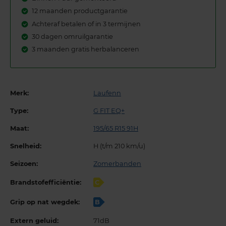
12 maanden productgarantie
Achteraf betalen of in 3 termijnen
30 dagen omruilgarantie
3 maanden gratis herbalanceren
Merk:
Laufenn
Type:
G FIT EQ+
Maat:
195/65 R15 91H
Snelheid:
H (t/m 210 km/u)
Seizoen:
Zomerbanden
Brandstofefficiëntie:
C
Grip op nat wegdek:
B
Extern geluid:
71dB