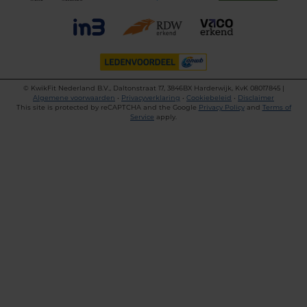
©
KwikFit Nederland B.V., Daltonstraat 17, 3846BX Harderwijk, KvK 08017845 |
Algemene voorwaarden
•
Privacyverklaring
•
Cookiebeleid
•
Disclaimer
This site is protected by reCAPTCHA and the Google
Privacy Policy
and
Terms of
Service
apply.