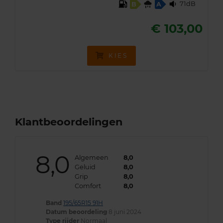
71dB
B
A
€ 103,00
KIES
Klantbeoordelingen
8,0
Algemeen
8,0
Geluid
8,0
Grip
8,0
Comfort
8,0
Band
195/65R15 91H
Datum beoordeling
8 juni 2024
Type rijder
Normaal