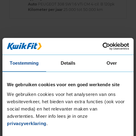
Auto
PEUGEOT 308 SW 1.6 VTi CM 4-cil. B 120pk
Kilometer per jaar
25.000 tot 50.000 km
Bandenmontagepakketten
Kies je
bandenmaat omvang (inch)
Toestemming
Details
Over
We gebruiken cookies voor een goed werkende site
We gebruiken cookies voor het analyseren van ons
Montage Veilig & Zeker
websiteverkeer, het bieden van extra functies (ook voor
€ 40,-
social media) en het relevanter maken van
Per band
advertenties. Meer info lees je in onze
privacyverklaring
.
Montage
M