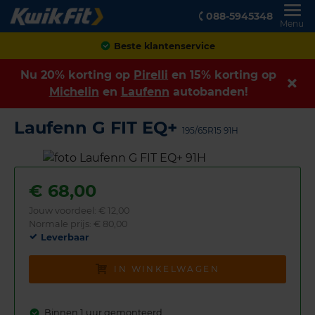
088-5945348
Menu
Achteraf betalen
Nu 20% korting op
Pirelli
en 15% korting op
Michelin
en
Laufenn
autobanden!
Laufenn G FIT EQ+
195/65R15 91H
€
68,00
Jouw voordeel:
€ 12,00
Normale prijs: € 80,00
Leverbaar
IN WINKELWAGEN
Binnen 1 uur gemonteerd