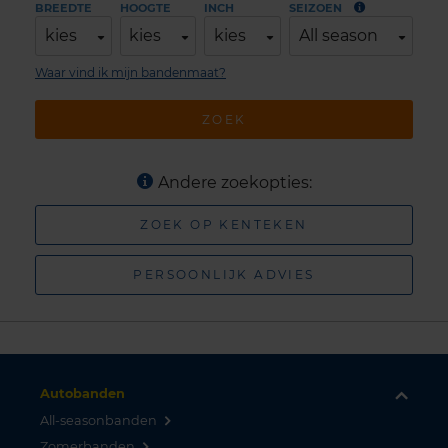
BREEDTE
HOOGTE
INCH
SEIZOEN
kies
kies
kies
All season
Waar vind ik mijn bandenmaat?
ZOEK
Andere zoekopties:
ZOEK OP KENTEKEN
PERSOONLIJK ADVIES
Autobanden
All-seasonbanden
Zomerbanden