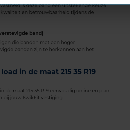
jtvastheid is deze band een uitstekende keuze
r kwaliteit en betrouwbaarheid tijdens de
verstevigde band)
tuigen die banden met een hoger
vigde banden zijn te herkennen aan het
load in de maat 215 35 R19
in de maat 215 35 R19 eenvoudig online en plan
 bij jouw KwikFit vestiging.