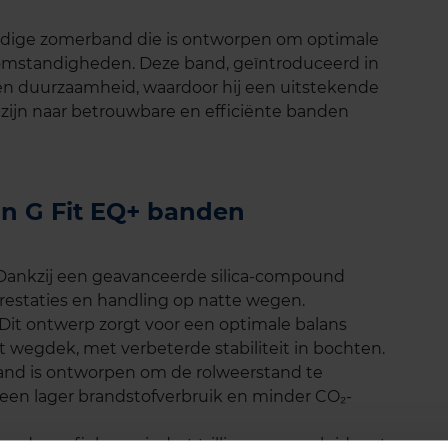
rdige zomerband die is ontworpen om optimale
ijomstandigheden. Deze band, geïntroduceerd in
 en duurzaamheid, waardoor hij een uitstekende
 zijn naar betrouwbare en efficiënte banden
nn G Fit EQ+ banden
 Dankzij een geavanceerde silica-compound
estaties en handling op natte wegen.
it ontwerp zorgt voor een optimale balans
t wegdek, met verbeterde stabiliteit in bochten.
and is ontworpen om de rolweerstand te
 een lager brandstofverbruik en minder CO₂-
erde profiel vermindert trillingen en geluid, wat