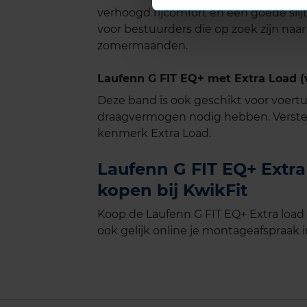
verhoogd rijcomfort en een goede sli
voor bestuurders die op zoek zijn naa
zomermaanden.
Laufenn G FIT EQ+ met Extra Load (
Deze band is ook geschikt voor voer
draagvermogen nodig hebben. Verste
kenmerk Extra Load.
Laufenn G FIT EQ+ Extra 
kopen bij KwikFit
Koop de Laufenn G FIT EQ+ Extra load 
ook gelijk online je montageafspraak in