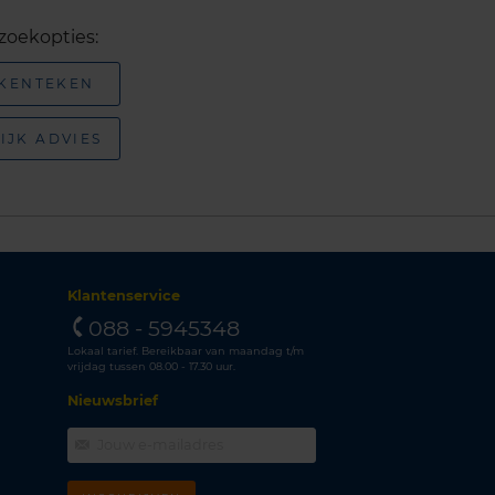
zoekopties:
 KENTEKEN
IJK ADVIES
Klantenservice
088 - 5945348
Lokaal tarief. Bereikbaar van maandag t/m
vrijdag tussen 08.00 - 17.30 uur.
Nieuwsbrief