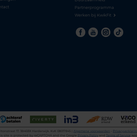
ntact
Partnerprogramma
Werken bij KwikFit
Facebook
Youtube
Instagra
Tikto
ltonstraat 17, 3846BX Harderwijk, KvK 08017845 |
Algemene voorwaarden
•
Privacyverklari
is site is protected by reCAPTCHA and the Google
Privacy Policy
and
Terms of Service
app