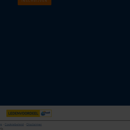
INSCHRIJVEN
m
k
ng
•
Cookiebeleid
•
Disclaimer
ly.