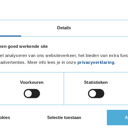
rtabelere rijervaring.
fenn G Fit EQ+ is ontworpen met duurzaamheid
 langere levensduur van de band.
Details
r
een goed werkende site
et een focus op duurzaamheid. Volgens de
t analyseren van ons websiteverkeer, het bieden van extra func
e band een verwachte levensduur van
advertenties. Meer info lees je in onze
privacyverklaring
.
minder is dan gemiddeld, maar nog steeds als
Voorkeuren
Statistieken
t de Laufenn G Fit EQ+ een stille rijervaring.
 vermindert het rolgeluid, wat bijdraagt aan
uurder als passagiers.
okies
Selectie toestaan
A
+ een betrouwbare en efficiënte zomerband die
l droog als nat wegdek. Met verbeterde grip,