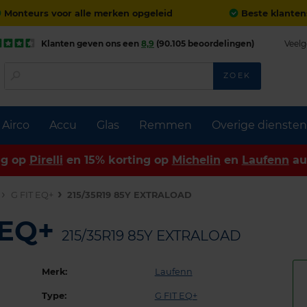
Monteurs voor alle merken opgeleid
Beste klanten
Klanten geven ons een
8,9
(90.105 beoordelingen)
Veelg
ZOEK
Airco
Accu
Glas
Remmen
Overige diensten
ng op
Pirelli
en 15% korting op
Michelin
en
Laufenn
au
G FIT EQ+
215/35R19 85Y EXTRALOAD
 EQ+
215/35R19 85Y EXTRALOAD
Merk:
Laufenn
Type:
G FIT EQ+