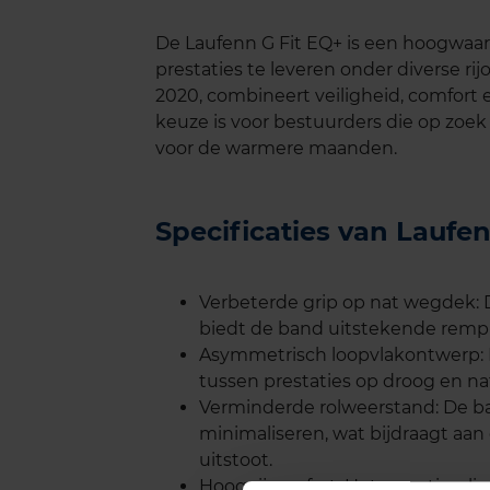
De Laufenn G Fit EQ+ is een hoogwaa
prestaties te leveren onder diverse r
2020, combineert veiligheid, comfort
keuze is voor bestuurders die op zoek
voor de warmere maanden.
Specificaties van Laufe
Verbeterde grip op nat wegdek:
biedt de band uitstekende rempr
Asymmetrisch loopvlakontwerp: D
tussen prestaties op droog en na
Verminderde rolweerstand: De b
minimaliseren, wat bijdraagt aan
uitstoot.
Hoog rijcomfort: Het geoptimalise