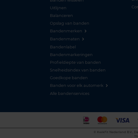
Banden wisselen
Co
Uitlijnen
Balanceren
Opslag van banden
Bandenmerken
Bandenmaten
Bandenlabel
Bandenmarkeringen
Profieldiepte van banden
Snelheidsindex van banden
Goedkope banden
Banden voor elk automerk
Alle bandenservices
©
KwikFit Nederland B.V., Da
Th