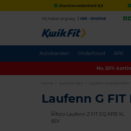
Klanttevredenheid 8,9
Wij helpen je graag.
088 - 5945348
Autobanden
Onderhoud
APK
Nu 20% korti
Home
Autobanden
Laufenn autobanden
Laufenn G FIT