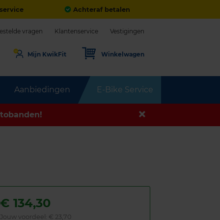
service
Achteraf betalen
estelde vragen
Klantenservice
Vestigingen
Mijn KwikFit
Winkelwagen
Aanbiedingen
E-Bike Service
tobanden!
€
134,30
Jouw voordeel:
€ 23,70