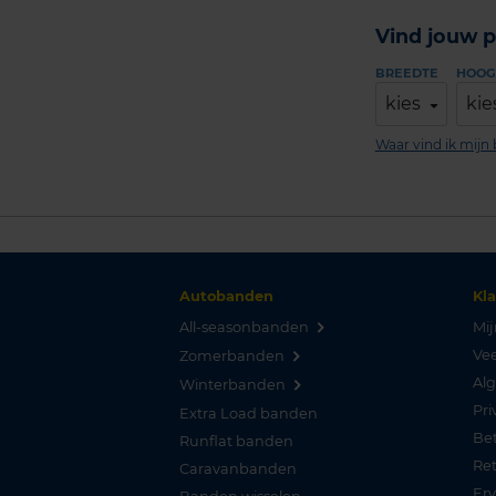
Vind jouw p
BREEDTE
HOOG
kies
kie
Waar vind ik mij
Autobanden
Kl
All-seasonbanden
Mij
Vee
Zomerbanden
Al
Winterbanden
Pri
Extra Load banden
Be
Runflat banden
Re
Caravanbanden
Er