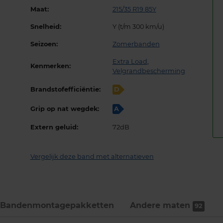
Maat:
215/35 R19 85Y
Snelheid:
Y (t/m 300 km/u)
Seizoen:
Zomerbanden
Extra Load
,
Kenmerken:
Velgrandbescherming
Brandstofefficiëntie:
D
Grip op nat wegdek:
A
Extern geluid:
72dB
Vergelijk deze band met alternatieven
Bandenmontage­pakketten
Andere maten
92