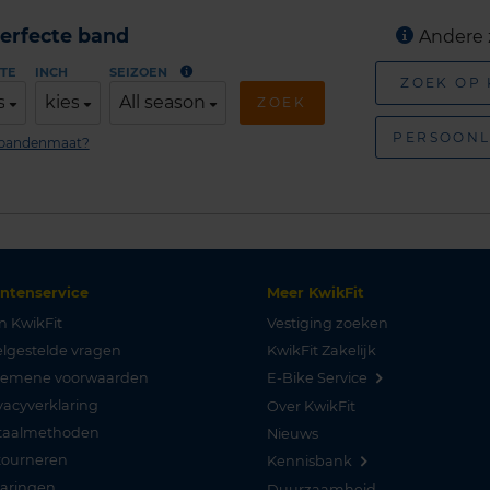
erfecte band
Andere 
TE
INCH
SEIZOEN
ZOEK OP
s
kies
All season
ZOEK
PERSOONL
n bandenmaat?
antenservice
Meer KwikFit
n KwikFit
Vestiging zoeken
lgestelde vragen
KwikFit Zakelijk
gemene voorwaarden
E-Bike Service
vacyverklaring
Over KwikFit
taalmethoden
Nieuws
tourneren
Kennisbank
varingen
Duurzaamheid