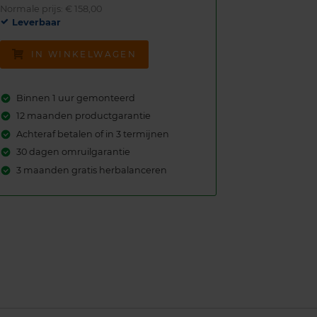
Normale prijs: € 158,00
Leverbaar
IN WINKELWAGEN
Binnen 1 uur gemonteerd
12 maanden productgarantie
Achteraf betalen of in 3 termijnen
30 dagen omruilgarantie
3 maanden gratis herbalanceren